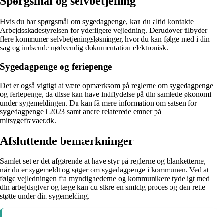
Spørgsmål og selvbetjening
Hvis du har spørgsmål om sygedagpenge, kan du altid kontakte
Arbejdsskadestyrelsen for yderligere vejledning. Derudover tilbyder
flere kommuner selvbetjeningsløsninger, hvor du kan følge med i din
sag og indsende nødvendig dokumentation elektronisk.
Sygedagpenge og feriepenge
Det er også vigtigt at være opmærksom på reglerne om sygedagpenge
og feriepenge, da disse kan have indflydelse på din samlede økonomi
under sygemeldingen. Du kan få mere information om satsen for
sygedagpenge i 2023 samt andre relaterede emner på
mitsygefravaer.dk.
Afsluttende bemærkninger
Samlet set er det afgørende at have styr på reglerne og blanketterne,
når du er sygemeldt og søger om sygedagpenge i kommunen. Ved at
følge vejledningen fra myndighederne og kommunikere tydeligt med
din arbejdsgiver og læge kan du sikre en smidig proces og den rette
støtte under din sygemelding.