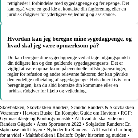
rettigheder i forbindelse med sygedagpenge og feriepenge. Det
kan også være en god idé at kontakte din fagforening eller en
juridisk rådgiver for yderligere vejledning og assistance.
Hvordan kan jeg beregne mine sygedagpenge, og
hvad skal jeg være opmærksom på?
Du kan beregne dine sygedagpenge ved at tage udgangspunkt i
din tidligere løn og den gældende sygedagpengesats. Det er
vigtigt at være opmærksom på eventuelle loftsbegrænsninger,
regler for refusion og andre relevante faktorer, der kan påvirke
den endelige udbetaling af sygedagpenge. Hvis du er i tvivl om
beregningen, kan du altid kontakte din kommune eller en
juridisk rådgiver for hjælp og vejledning.
Skovbakken, Skovbakken Randers, Scandic Randers & Skovbakken
Veteraner
•
Havtorn Buske: En Komplet Guide om Havtorn
•
RGF:
Gymnastiklege og Kontorgymnastik
•
Alt hvad du skal vide om
Randers Gågade
•
Årets Sportsnavn 2022
•
Solgården Randers: En
skøn oase midt i byen
•
Nyheder fra Randers – Alt hvad du har brug
for at vide!
•
Maltfabrikken i Ebeltoft: Oplev historien og nutiden
•