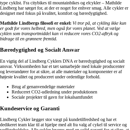
type cyklist. Fra citybikes til mountainbikes og elcykler – Mathilde
Lindberg har sørget for, at der er noget for enhver smag. Alle cykler er
designet med fokus på kvalitet, komfort og bæredygtighed.
Mathilde Lindbergs filosofi er enkel:
Vi tror på, at cykling ikke kun
er godt for vores helbred, men også for vores planet. Ved at vælge
cyklen som transportmiddel kan vi reducere vores CO2-aftryk og
bidrage til en grønnere fremtid.
Bæredygtighed og Socialt Ansvar
En vigtig del af Lindberg Cyklers DNA er bæredygtighed og socialt
ansvar. Virksomheden har et tæt samarbejde med lokale producenter
og leverandører for at sikre, at alle materialer og komponenter er af
højeste kvalitet og produceret under ordentlige forhold.
Brug af genanvendelige materialer
Reduceret CO2-udledning under produktionen
Sociale projekter til gavn for lokalsamfundet
Kundeservice og Garanti
Lindberg Cykler lægger stor vægt på kundetilfredshed og har et
dedikeret team klar til at hjælpe med alt fra valg af cykel til service og
vedligeholdelse. Alle cykler leveres med en solid garanti for at sikre, at