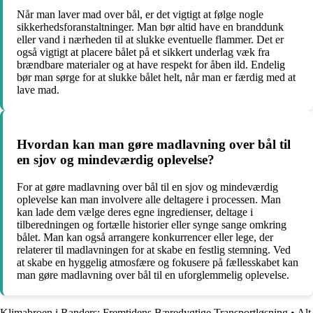
Når man laver mad over bål, er det vigtigt at følge nogle
sikkerhedsforanstaltninger. Man bør altid have en branddunk
eller vand i nærheden til at slukke eventuelle flammer. Det er
også vigtigt at placere bålet på et sikkert underlag væk fra
brændbare materialer og at have respekt for åben ild. Endelig
bør man sørge for at slukke bålet helt, når man er færdig med at
lave mad.
Hvordan kan man gøre madlavning over bål til
en sjov og mindeværdig oplevelse?
For at gøre madlavning over bål til en sjov og mindeværdig
oplevelse kan man involvere alle deltagere i processen. Man
kan lade dem vælge deres egne ingredienser, deltage i
tilberedningen og fortælle historier eller synge sange omkring
bålet. Man kan også arrangere konkurrencer eller lege, der
relaterer til madlavningen for at skabe en festlig stemning. Ved
at skabe en hyggelig atmosfære og fokusere på fællesskabet kan
man gøre madlavning over bål til en uforglemmelig oplevelse.
Klimabroen i Randers: Fremtidens Bæredygtige Transportløsning
•
Alt