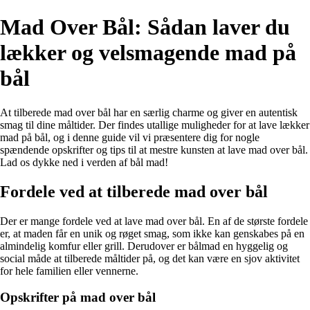
Mad Over Bål: Sådan laver du
lækker og velsmagende mad på
bål
At tilberede mad over bål har en særlig charme og giver en autentisk
smag til dine måltider. Der findes utallige muligheder for at lave lækker
mad på bål, og i denne guide vil vi præsentere dig for nogle
spændende opskrifter og tips til at mestre kunsten at lave mad over bål.
Lad os dykke ned i verden af bål mad!
Fordele ved at tilberede mad over bål
Der er mange fordele ved at lave mad over bål. En af de største fordele
er, at maden får en unik og røget smag, som ikke kan genskabes på en
almindelig komfur eller grill. Derudover er bålmad en hyggelig og
social måde at tilberede måltider på, og det kan være en sjov aktivitet
for hele familien eller vennerne.
Opskrifter på mad over bål