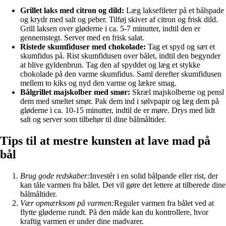
Grillet laks med citron og dild:
Læg laksefileter på et bålspade
og krydr med salt og peber. Tilføj skiver af citron og frisk dild.
Grill laksen over gløderne i ca. 5-7 minutter, indtil den er
gennemstegt. Server med en frisk salat.
Ristede skumfiduser med chokolade:
Tag et spyd og sæt et
skumfidus på. Rist skumfidusen over bålet, indtil den begynder
at blive gyldenbrun. Tag den af spyddet og læg et stykke
chokolade på den varme skumfidus. Saml derefter skumfidusen
mellem to kiks og nyd den varme og lækre smag.
Bålgrillet majskolber med smør:
Skræl majskolberne og pensl
dem med smeltet smør. Pak dem ind i sølvpapir og læg dem på
gløderne i ca. 10-15 minutter, indtil de er møre. Drys med lidt
salt og server som tilbehør til dine bålmåltider.
Tips til at mestre kunsten at lave mad på
bål
Brug gode redskaber:
Investér i en solid bålpande eller rist, der
kan tåle varmen fra bålet. Det vil gøre det lettere at tilberede dine
bålmåltider.
Vær opmærksom på varmen:
Reguler varmen fra bålet ved at
flytte gløderne rundt. På den måde kan du kontrollere, hvor
kraftig varmen er under dine madvarer.