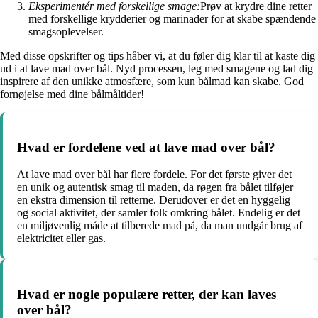
Eksperimentér med forskellige smage:
Prøv at krydre dine retter
med forskellige krydderier og marinader for at skabe spændende
smagsoplevelser.
Med disse opskrifter og tips håber vi, at du føler dig klar til at kaste dig
ud i at lave mad over bål. Nyd processen, leg med smagene og lad dig
inspirere af den unikke atmosfære, som kun bålmad kan skabe. God
fornøjelse med dine bålmåltider!
Hvad er fordelene ved at lave mad over bål?
At lave mad over bål har flere fordele. For det første giver det
en unik og autentisk smag til maden, da røgen fra bålet tilføjer
en ekstra dimension til retterne. Derudover er det en hyggelig
og social aktivitet, der samler folk omkring bålet. Endelig er det
en miljøvenlig måde at tilberede mad på, da man undgår brug af
elektricitet eller gas.
Hvad er nogle populære retter, der kan laves
over bål?