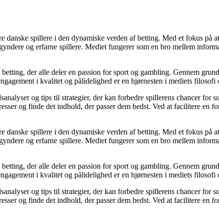
agere danske spillere i den dynamiske verden af betting. Med et fokus p
egyndere og erfarne spillere. Mediet fungerer som en bro mellem informa
r betting, der alle deler en passion for sport og gambling. Gennem grund
gagement i kvalitet og pålidelighed er en hjørnesten i mediets filosofi o
analyser og tips til strategier, der kan forbedre spillerens chancer for 
resser og finde det indhold, der passer dem bedst. Ved at facilitere en f
agere danske spillere i den dynamiske verden af betting. Med et fokus p
egyndere og erfarne spillere. Mediet fungerer som en bro mellem informa
r betting, der alle deler en passion for sport og gambling. Gennem grund
gagement i kvalitet og pålidelighed er en hjørnesten i mediets filosofi o
analyser og tips til strategier, der kan forbedre spillerens chancer for 
resser og finde det indhold, der passer dem bedst. Ved at facilitere en f