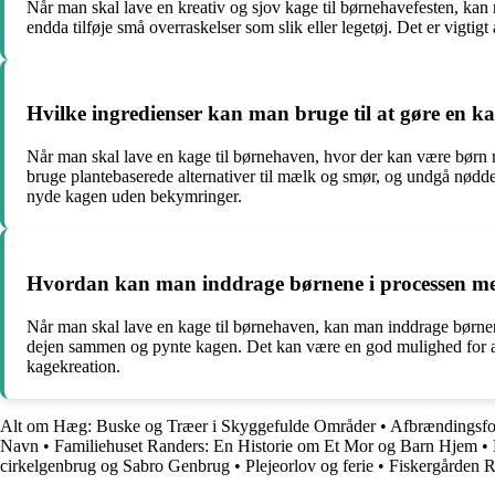
Når man skal lave en kreativ og sjov kage til børnehavefesten, kan m
endda tilføje små overraskelser som slik eller legetøj. Det er vigti
Hvilke ingredienser kan man bruge til at gøre en ka
Når man skal lave en kage til børnehaven, hvor der kan være børn me
bruge plantebaserede alternativer til mælk og smør, og undgå nødde
nyde kagen uden bekymringer.
Hvordan kan man inddrage børnene i processen med a
Når man skal lave en kage til børnehaven, kan man inddrage børnene
dejen sammen og pynte kagen. Det kan være en god mulighed for at 
kagekreation.
Alt om Hæg: Buske og Træer i Skyggefulde Områder
•
Afbrændingsfo
Navn
•
Familiehuset Randers: En Historie om Et Mor og Barn Hjem
•
cirkelgenbrug og Sabro Genbrug
•
Plejeorlov og ferie
•
Fiskergården R