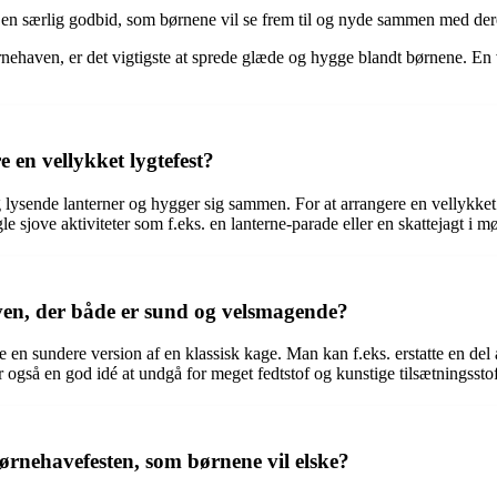
 en særlig godbid, som børnene vil se frem til og nyde sammen med der
børnehaven, er det vigtigste at sprede glæde og hygge blandt børnene. 
 en vellykket lygtefest?
lysende lanterner og hygger sig sammen. For at arrangere en vellykket l
 sjove aktiviteter som f.eks. en lanterne-parade eller en skattejagt i mø
en, der både er sund og velsmagende?
en sundere version af en klassisk kage. Man kan f.eks. erstatte en del a
er også en god idé at undgå for meget fedtstof og kunstige tilsætningsst
ørnehavefesten, som børnene vil elske?