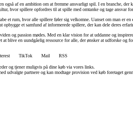
n også af en ambition om at fremme ansvarligt spil. I en branche, der k
ltur, hvor spillere opfordres til at spille med omtanke og tage ansvar fo
e et rum, hvor alle spillere føler sig velkomne. Uanset om man er en erfa
l at opbygge et samfund af informerede spillere, der kan dele deres erfari
viden og passion mødes. Med en klar vision for at uddanne og inspirere s
t blive en uundgåelig ressource for alle, der ønsker at udforske og for
terest
TikTok
Mail
RSS
er og tjener muligvis på dine køb via vores links.
med udvalgte partnere og kan modtage provision ved køb foretaget gennem