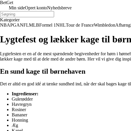
Bet
Get
Min side
Opret konto
Nyhedsbreve
Kategorier
NBA
PGA
NFL
MLB
Formel 1
NHL
Tour de France
Wimbledon
Afhæng
Lygtefest og lækker kage til bør
Lygtefesten er en af de mest spændende begivenheder for børn i børneh
lækker kage med til at dele med de andre børn. Her vil vi give dig insp
En sund kage til børnehaven
Det er altid en god idé at tænke sundhed ind, når der skal bages kage
Ingredienser:
Gulerødder
Havregryn
Rosiner
Bananer
Honning
Æg
Kanel