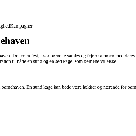
ighed
Kampagner
nehaven
aven. Det er en fest, hvor børnene samles og fejrer sammen med deres p
iration til både en sund og en sød kage, som børnene vil elske.
 til børnehaven. En sund kage kan både være lækker og nærende for bør