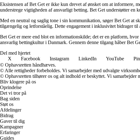
Eksistensen af Bet Get er ikke kun drevet af ønsket om at informere, me
understrege vigtigheden af ansvarligt betting. Bet Get understøtter en ku
Med en neutral og saglig tone i sin kommunikation, søger Bet Get at skab
tilgængelig og letforståelig. Dette engagement i inklusivitet bidrager ti
Bet Get er mere end blot en informationskilde; det er en platform, hvor 
ansvarlig bettingkultur i Danmark. Gennem denne tilgang håber Bet Get a
Del med hjertet
X
Facebook
Instagram
LinkedIn
YouTube
Pin
© Ophavsretten håndhæves.
© Alle rettigheder forbeholdes. Vi samarbejder med udvalgte virksomhed
© Ophavsretten tilhører os og alt indhold er beskyttet. Vi samarbejder 
Bliv klogere på os
Oprindelse
Det vi tror på
Bag siden
Støt os
Afdelinger
Bidrag
Gaver til dig
Kampagner
Erfaringer
Guides