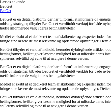
Lær os at kende
Bet Get
Bet
Get
Bet Get er en digital platform, der har til formål at informere og eng
odds og strategier, tilbyder Bet Get et værdifuldt værktøj for både nyb
træffe informerede valg i deres bettingaktiviteter.
Mediet er skabt af et dedikeret team af skribenter og eksperter inden fo
bringe sine læsere de mest relevante og opdaterede oplysninger. Dette en
Bet Get tilbyder et væld af indhold, herunder dybdegående artikler, odds
bettingformer, hvilket giver læserne mulighed for at udforske deres inte
spillerens selvtillid og evne til at navigere i denne verden.
Bet Get er en digital platform, der har til formål at informere og eng
odds og strategier, tilbyder Bet Get et værdifuldt værktøj for både nyb
træffe informerede valg i deres bettingaktiviteter.
Mediet er skabt af et dedikeret team af skribenter og eksperter inden fo
bringe sine læsere de mest relevante og opdaterede oplysninger. Dette en
Bet Get tilbyder et væld af indhold, herunder dybdegående artikler, odds
bettingformer, hvilket giver læserne mulighed for at udforske deres inte
spillerens selvtillid og evne til at navigere i denne verden.