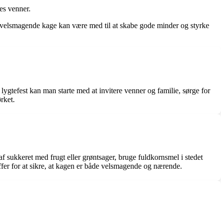
es venner.
En velsmagende kage kan være med til at skabe gode minder og styrke
ygtefest kan man starte med at invitere venner og familie, sørge for
rket.
f sukkeret med frugt eller grøntsager, bruge fuldkornsmel i stedet
offer for at sikre, at kagen er både velsmagende og nærende.