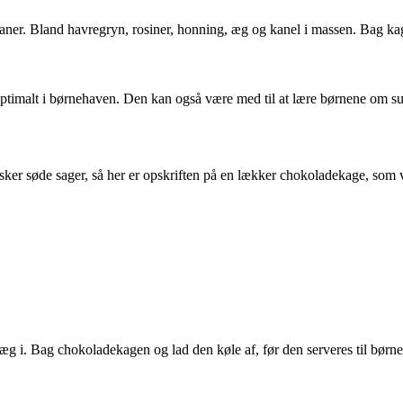
er. Bland havregryn, rosiner, honning, æg og kanel i massen. Bag kage
timalt i børnehaven. Den kan også være med til at lære børnene om sunde
ker søde sager, så her er opskriften på en lækker chokoladekage, som 
æg i. Bag chokoladekagen og lad den køle af, før den serveres til børn