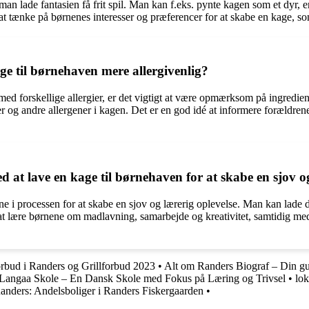
an lade fantasien få frit spil. Man kan f.eks. pynte kagen som et dyr, en
gt at tænke på børnenes interesser og præferencer for at skabe en kage, s
ge til børnehaven mere allergivenlig?
d forskellige allergier, er det vigtigt at være opmærksom på ingrediens
r og andre allergener i kagen. Det er en god idé at informere forældre
t lave en kage til børnehaven for at skabe en sjov og
 i processen for at skabe en sjov og lærerig oplevelse. Man kan lade d
lære børnene om madlavning, samarbejde og kreativitet, samtidig med at
rbud i Randers og Grillforbud 2023
•
Alt om Randers Biograf – Din gui
Langaa Skole – En Dansk Skole med Fokus på Læring og Trivsel
•
lok
anders: Andelsboliger i Randers Fiskergaarden
•