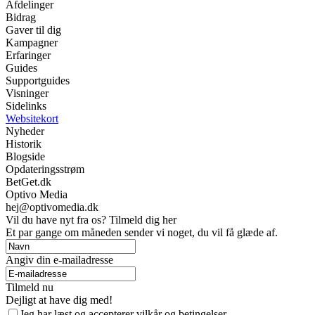
Afdelinger
Bidrag
Gaver til dig
Kampagner
Erfaringer
Guides
Supportguides
Visninger
Sidelinks
Websitekort
Nyheder
Historik
Blogside
Opdateringsstrøm
BetGet.dk
Optivo Media
hej@optivomedia.dk
Vil du have nyt fra os? Tilmeld dig her
Et par gange om måneden sender vi noget, du vil få glæde af.
Angiv din e-mailadresse
Tilmeld nu
Dejligt at have dig med!
Jeg har læst og accepterer vilkår og betingelser.