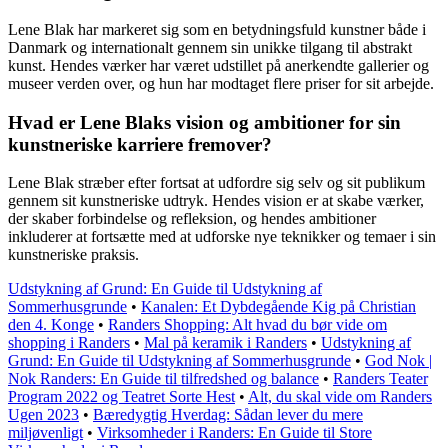
Lene Blak har markeret sig som en betydningsfuld kunstner både i
Danmark og internationalt gennem sin unikke tilgang til abstrakt
kunst. Hendes værker har været udstillet på anerkendte gallerier og
museer verden over, og hun har modtaget flere priser for sit arbejde.
Hvad er Lene Blaks vision og ambitioner for sin
kunstneriske karriere fremover?
Lene Blak stræber efter fortsat at udfordre sig selv og sit publikum
gennem sit kunstneriske udtryk. Hendes vision er at skabe værker,
der skaber forbindelse og refleksion, og hendes ambitioner
inkluderer at fortsætte med at udforske nye teknikker og temaer i sin
kunstneriske praksis.
Udstykning af Grund: En Guide til Udstykning af
Sommerhusgrunde
•
Kanalen: Et Dybdegående Kig på Christian
den 4. Konge
•
Randers Shopping: Alt hvad du bør vide om
shopping i Randers
•
Mal på keramik i Randers
•
Udstykning af
Grund: En Guide til Udstykning af Sommerhusgrunde
•
God Nok |
Nok Randers: En Guide til tilfredshed og balance
•
Randers Teater
Program 2022 og Teatret Sorte Hest
•
Alt, du skal vide om Randers
Ugen 2023
•
Bæredygtig Hverdag: Sådan lever du mere
miljøvenligt
•
Virksomheder i Randers: En Guide til Store