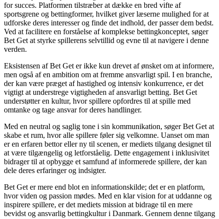
for succes. Platformen tilstræber at dække en bred vifte af
sportsgrene og bettingformer, hvilket giver læserne mulighed for at
udforske deres interesser og finde det indhold, der passer dem bedst.
Ved at facilitere en forståelse af komplekse bettingkonceptet, søger
Bet Get at styrke spillerens selvtillid og evne til at navigere i denne
verden.
Eksistensen af Bet Get er ikke kun drevet af ønsket om at informere,
men også af en ambition om at fremme ansvarligt spil. I en branche,
der kan være præget af hastighed og intensiv konkurrence, er det
vigtigt at understrege vigtigheden af ansvarligt betting. Bet Get
understøtter en kultur, hvor spillere opfordres til at spille med
omtanke og tage ansvar for deres handlinger.
Med en neutral og saglig tone i sin kommunikation, søger Bet Get at
skabe et rum, hvor alle spillere føler sig velkomne. Uanset om man
er en erfaren bettor eller ny til scenen, er mediets tilgang designet til
at være tilgængelig og letforståelig. Dette engagement i inklusivitet
bidrager til at opbygge et samfund af informerede spillere, der kan
dele deres erfaringer og indsigter.
Bet Get er mere end blot en informationskilde; det er en platform,
hvor viden og passion mødes. Med en klar vision for at uddanne og
inspirere spillere, er det mediets mission at bidrage til en mere
bevidst og ansvarlig bettingkultur i Danmark. Gennem denne tilgang