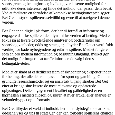
sportsgrene og bettingformer, hvilket giver læserne mulighed for at
udforske deres interesser og finde det indhold, der passer dem bedst.
Ved at facilitere en forståelse af komplekse bettingkonceptet, søger
Bet Get at styrke spillerens selvtillid og evne til at navigere i denne
verden.
Bet Get er en digital platform, der har til formål at informere og
engagere danske spillere i den dynamiske verden af betting. Med et
fokus på at levere dybdegående analyser og opdateringer om
sportsbegivenheder, odds og strategier, tilbyder Bet Get et værdifuldt
værktøj for både nybegyndere og erfarne spillere. Mediet fungerer
som en bro mellem information og beslutningstagning, hvilket gør
det muligt for brugerne at træffe informerede valg i deres
bettingaktiviteter.
Mediet er skabt af et dedikeret team af skribenter og eksperter inden
for betting, der alle deler en passion for sport og gambling. Gennem
grundige researchmetoder og en analytisk tilgang stræber Bet Get
efter at bringe sine læsere de mest relevante og opdaterede
oplysninger. Dette engagement i kvalitet og pålidelighed er en
hjørnesten i mediets filosofi og sikrer, at hver artikel eller analyse er
velunderbygget og informativ.
Bet Get tilbyder et væld af indhold, herunder dybdegående artikler,
oddsanalyser og tips til strategier, der kan forbedre spillerens chancer