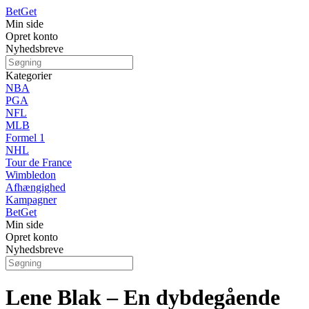
Bet
Get
Min side
Opret konto
Nyhedsbreve
Kategorier
NBA
PGA
NFL
MLB
Formel 1
NHL
Tour de France
Wimbledon
Afhængighed
Kampagner
Bet
Get
Min side
Opret konto
Nyhedsbreve
Lene Blak – En dybdegående