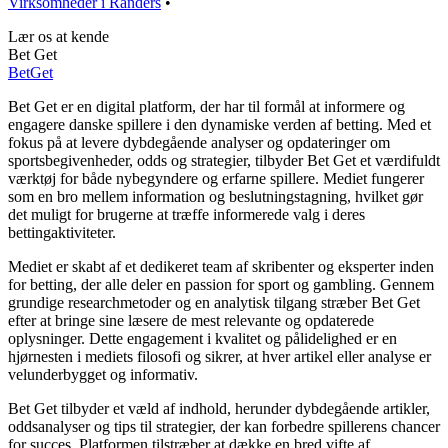
Virksomheder i Randers
•
Lær os at kende
Bet Get
Bet
Get
Bet Get er en digital platform, der har til formål at informere og
engagere danske spillere i den dynamiske verden af betting. Med et
fokus på at levere dybdegående analyser og opdateringer om
sportsbegivenheder, odds og strategier, tilbyder Bet Get et værdifuldt
værktøj for både nybegyndere og erfarne spillere. Mediet fungerer
som en bro mellem information og beslutningstagning, hvilket gør
det muligt for brugerne at træffe informerede valg i deres
bettingaktiviteter.
Mediet er skabt af et dedikeret team af skribenter og eksperter inden
for betting, der alle deler en passion for sport og gambling. Gennem
grundige researchmetoder og en analytisk tilgang stræber Bet Get
efter at bringe sine læsere de mest relevante og opdaterede
oplysninger. Dette engagement i kvalitet og pålidelighed er en
hjørnesten i mediets filosofi og sikrer, at hver artikel eller analyse er
velunderbygget og informativ.
Bet Get tilbyder et væld af indhold, herunder dybdegående artikler,
oddsanalyser og tips til strategier, der kan forbedre spillerens chancer
for succes. Platformen tilstræber at dække en bred vifte af