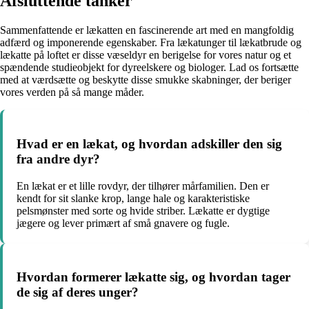
Afsluttende tanker
Sammenfattende er lækatten en fascinerende art med en mangfoldig
adfærd og imponerende egenskaber. Fra lækatunger til lækatbrude og
lækatte på loftet er disse væseldyr en berigelse for vores natur og et
spændende studieobjekt for dyreelskere og biologer. Lad os fortsætte
med at værdsætte og beskytte disse smukke skabninger, der beriger
vores verden på så mange måder.
Hvad er en lækat, og hvordan adskiller den sig
fra andre dyr?
En lækat er et lille rovdyr, der tilhører mårfamilien. Den er
kendt for sit slanke krop, lange hale og karakteristiske
pelsmønster med sorte og hvide striber. Lækatte er dygtige
jægere og lever primært af små gnavere og fugle.
Hvordan formerer lækatte sig, og hvordan tager
de sig af deres unger?