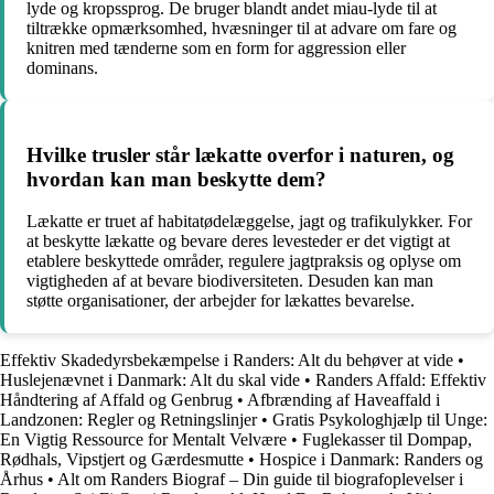
lyde og kropssprog. De bruger blandt andet miau-lyde til at
tiltrække opmærksomhed, hvæsninger til at advare om fare og
knitren med tænderne som en form for aggression eller
dominans.
Hvilke trusler står lækatte overfor i naturen, og
hvordan kan man beskytte dem?
Lækatte er truet af habitatødelæggelse, jagt og trafikulykker. For
at beskytte lækatte og bevare deres levesteder er det vigtigt at
etablere beskyttede områder, regulere jagtpraksis og oplyse om
vigtigheden af at bevare biodiversiteten. Desuden kan man
støtte organisationer, der arbejder for lækattes bevarelse.
Effektiv Skadedyrsbekæmpelse i Randers: Alt du behøver at vide
•
Huslejenævnet i Danmark: Alt du skal vide
•
Randers Affald: Effektiv
Håndtering af Affald og Genbrug
•
Afbrænding af Haveaffald i
Landzonen: Regler og Retningslinjer
•
Gratis Psykologhjælp til Unge:
En Vigtig Ressource for Mentalt Velvære
•
Fuglekasser til Dompap,
Rødhals, Vipstjert og Gærdesmutte
•
Hospice i Danmark: Randers og
Århus
•
Alt om Randers Biograf – Din guide til biografoplevelser i