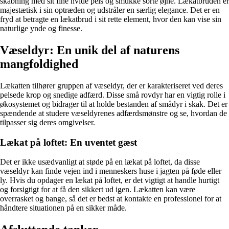
skabning med sit fine hvide pels og smukke sorte øjne. Lækatbruden er
majestætisk i sin optræden og udstråler en særlig elegance. Det er en
fryd at betragte en lækatbrud i sit rette element, hvor den kan vise sin
naturlige ynde og finesse.
Væseldyr: En unik del af naturens
mangfoldighed
Lækatten tilhører gruppen af væseldyr, der er karakteriseret ved deres
pelsede krop og snedige adfærd. Disse små rovdyr har en vigtig rolle i
økosystemet og bidrager til at holde bestanden af smådyr i skak. Det er
spændende at studere væseldyrenes adfærdsmønstre og se, hvordan de
tilpasser sig deres omgivelser.
Lækat på loftet: En uventet gæst
Det er ikke usædvanligt at støde på en lækat på loftet, da disse
væseldyr kan finde vejen ind i menneskers huse i jagten på føde eller
ly. Hvis du opdager en lækat på loftet, er det vigtigt at handle hurtigt
og forsigtigt for at få den sikkert ud igen. Lækatten kan være
overrasket og bange, så det er bedst at kontakte en professionel for at
håndtere situationen på en sikker måde.