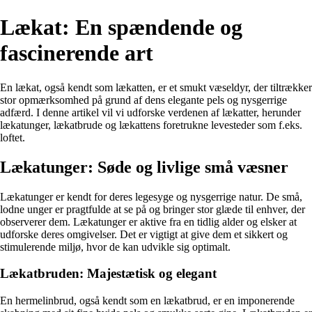
Lækat: En spændende og
fascinerende art
En lækat, også kendt som lækatten, er et smukt væseldyr, der tiltrækker
stor opmærksomhed på grund af dens elegante pels og nysgerrige
adfærd. I denne artikel vil vi udforske verdenen af lækatter, herunder
lækatunger, lækatbrude og lækattens foretrukne levesteder som f.eks.
loftet.
Lækatunger: Søde og livlige små væsner
Lækatunger er kendt for deres legesyge og nysgerrige natur. De små,
lodne unger er pragtfulde at se på og bringer stor glæde til enhver, der
observerer dem. Lækatunger er aktive fra en tidlig alder og elsker at
udforske deres omgivelser. Det er vigtigt at give dem et sikkert og
stimulerende miljø, hvor de kan udvikle sig optimalt.
Lækatbruden: Majestætisk og elegant
En hermelinbrud, også kendt som en lækatbrud, er en imponerende