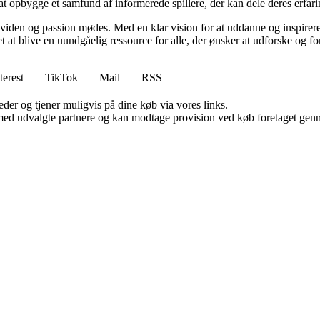
l at opbygge et samfund af informerede spillere, der kan dele deres erfari
viden og passion mødes. Med en klar vision for at uddanne og inspirere s
t blive en uundgåelig ressource for alle, der ønsker at udforske og for
terest
TikTok
Mail
RSS
er og tjener muligvis på dine køb via vores links.
med udvalgte partnere og kan modtage provision ved køb foretaget gennem