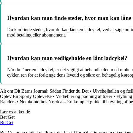
Hvordan kan man finde steder, hvor man kan låne 
Du kan finde steder, hvor du kan låne en ladcykel, ved at søge onli
mod betaling eller abonnement.
Hvordan kan man vedligeholde en lånt ladcykel?
Når du låner en ladcykel, er det vigtigt at behandle den med omhu 
cyklen ren for at forlænge dens levetid og sikre en behagelig køreo
Alt om Dit Barns Journal: Sådan Finder du Det
•
Ulvehøjhallen og fæl
Oplev En Sporty Oplevelse
•
Vildæbler og podning af træer
•
Flytning
Randers
•
Nemkonto hos Nordea – En komplet guide til hævning af pe
Lær os at kende
Bet Get
Bet
Get
Bet Get er en digital platform, der har til formål at informere og eng