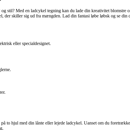
og stil? Med en ladcykel tegning kan du lade din kreativitet blomstre o
, der skiller sig ud fra mængden. Lad din fantasi løbe løbsk og se din
ektrisk eller specialdesignet.
lerne.
rer.
 på to hjul med din lånte eller lejede ladcykel. Uanset om du foretrækker
g.