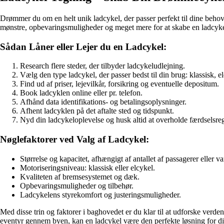
Drømmer du om en helt unik ladcykel, der passer perfekt til dine behov 
mønstre, opbevaringsmuligheder og meget mere for at skabe en ladcykel
Sådan Låner eller Lejer du en Ladcykel:
Research flere steder, der tilbyder ladcykeludlejning.
Vælg den type ladcykel, der passer bedst til din brug: klassisk, el
Find ud af priser, lejevilkår, forsikring og eventuelle depositum.
Book ladcyklen online eller pr. telefon.
Afhånd data identifikations- og betalingsoplysninger.
Afhent ladcyklen på det aftalte sted og tidspunkt.
Nyd din ladcykeloplevelse og husk altid at overholde færdselsreg
Nøglefaktorer ved Valg af Ladcykel:
Størrelse og kapacitet, afhængigt af antallet af passagerer eller va
Motoriseringsniveau: klassisk eller elcykel.
Kvaliteten af bremsesystemet og dæk.
Opbevaringsmuligheder og tilbehør.
Ladcykelens styrekomfort og justeringsmuligheder.
Med disse trin og faktorer i baghovedet er du klar til at udforske verden
eventyr gennem byen, kan en ladcykel være den perfekte løsning for di