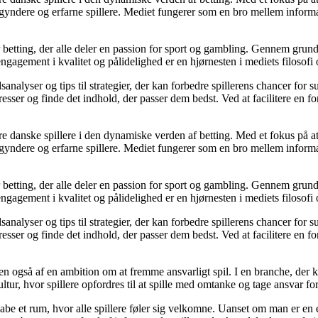
egyndere og erfarne spillere. Mediet fungerer som en bro mellem informa
r betting, der alle deler en passion for sport og gambling. Gennem grund
gagement i kvalitet og pålidelighed er en hjørnesten i mediets filosofi o
analyser og tips til strategier, der kan forbedre spillerens chancer for 
resser og finde det indhold, der passer dem bedst. Ved at facilitere en f
agere danske spillere i den dynamiske verden af betting. Med et fokus p
egyndere og erfarne spillere. Mediet fungerer som en bro mellem informa
r betting, der alle deler en passion for sport og gambling. Gennem grund
gagement i kvalitet og pålidelighed er en hjørnesten i mediets filosofi o
analyser og tips til strategier, der kan forbedre spillerens chancer for 
resser og finde det indhold, der passer dem bedst. Ved at facilitere en f
n også af en ambition om at fremme ansvarligt spil. I en branche, der k
ltur, hvor spillere opfordres til at spille med omtanke og tage ansvar fo
e et rum, hvor alle spillere føler sig velkomne. Uanset om man er en erfa