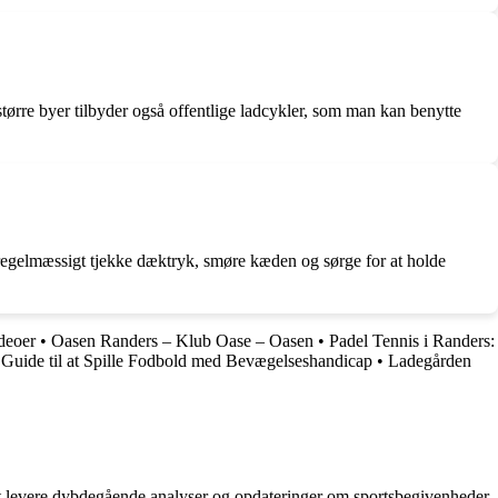
større byer tilbyder også offentlige ladcykler, som man kan benytte
r regelmæssigt tjekke dæktryk, smøre kæden og sørge for at holde
ideoer
•
Oasen Randers – Klub Oase – Oasen
•
Padel Tennis i Randers:
Guide til at Spille Fodbold med Bevægelseshandicap
•
Ladegården
å at levere dybdegående analyser og opdateringer om sportsbegivenheder,