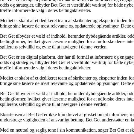
odds og strategier, tilbyder Bet Get et værdifuldt værktøj for både nyb
træffe informerede valg i deres bettingaktiviteter.
Mediet er skabt af et dedikeret team af skribenter og eksperter inden fo
bringe sine læsere de mest relevante og opdaterede oplysninger. Dette en
Bet Get tilbyder et væld af indhold, herunder dybdegående artikler, odds
bettingformer, hvilket giver læserne mulighed for at udforske deres inte
spillerens selvtillid og evne til at navigere i denne verden.
Bet Get er en digital platform, der har til formål at informere og eng
odds og strategier, tilbyder Bet Get et værdifuldt værktøj for både nyb
træffe informerede valg i deres bettingaktiviteter.
Mediet er skabt af et dedikeret team af skribenter og eksperter inden fo
bringe sine læsere de mest relevante og opdaterede oplysninger. Dette en
Bet Get tilbyder et væld af indhold, herunder dybdegående artikler, odds
bettingformer, hvilket giver læserne mulighed for at udforske deres inte
spillerens selvtillid og evne til at navigere i denne verden.
Eksistensen af Bet Get er ikke kun drevet af ønsket om at informere, me
understrege vigtigheden af ansvarligt betting. Bet Get understøtter en ku
Med en neutral og saglig tone i sin kommunikation, søger Bet Get at skab