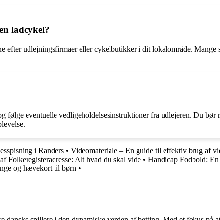
en ladcykel?
ne efter udlejningsfirmaer eller cykelbutikker i dit lokalområde. Mange 
og følge eventuelle vedligeholdelsesinstruktioner fra udlejeren. Du bø
plevelse.
lesspisning i Randers
•
Videomateriale – En guide til effektiv brug af v
 af Folkeregisteradresse: Alt hvad du skal vide
•
Handicap Fodbold: En 
nge og hævekort til børn
•
agere danske spillere i den dynamiske verden af betting. Med et fokus p