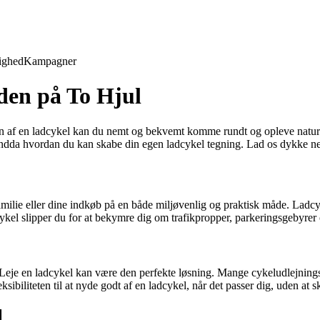
ighed
Kampagner
den på To Hjul
af en ladcykel kan du nemt og bekvemt komme rundt og opleve naturen, 
endda hvordan du kan skabe din egen ladcykel tegning. Lad os dykke ned
amilie eller dine indkøb på en både miljøvenlig og praktisk måde. Ladcykl
kel slipper du for at bekymre dig om trafikpropper, parkeringsgebyrer o
? Leje en ladcykel kan være den perfekte løsning. Mange cykeludlejningsfi
sibiliteten til at nyde godt af en ladcykel, når det passer dig, uden at sk
l