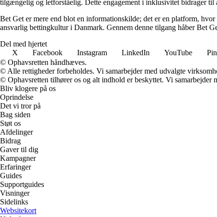
tilgængelig og letforståelig. Dette engagement i inklusivitet bidrager ti
Bet Get er mere end blot en informationskilde; det er en platform, hvor 
ansvarlig bettingkultur i Danmark. Gennem denne tilgang håber Bet Get a
Del med hjertet
X
Facebook
Instagram
LinkedIn
YouTube
Pin
© Ophavsretten håndhæves.
© Alle rettigheder forbeholdes. Vi samarbejder med udvalgte virksomhed
© Ophavsretten tilhører os og alt indhold er beskyttet. Vi samarbejder 
Bliv klogere på os
Oprindelse
Det vi tror på
Bag siden
Støt os
Afdelinger
Bidrag
Gaver til dig
Kampagner
Erfaringer
Guides
Supportguides
Visninger
Sidelinks
Websitekort