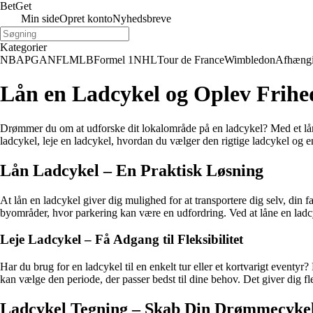
Bet
Get
Min side
Opret konto
Nyhedsbreve
Kategorier
NBA
PGA
NFL
MLB
Formel 1
NHL
Tour de France
Wimbledon
Afhæng
Lån en Ladcykel og Oplev Frihe
Drømmer du om at udforske dit lokalområde på en ladcykel? Med et lån 
ladcykel, leje en ladcykel, hvordan du vælger den rigtige ladcykel og 
Lån Ladcykel – En Praktisk Løsning
At lån en ladcykel giver dig mulighed for at transportere dig selv, din f
byområder, hvor parkering kan være en udfordring. Ved at låne en ladcy
Leje Ladcykel – Få Adgang til Fleksibilitet
Har du brug for en ladcykel til en enkelt tur eller et kortvarigt eventyr
kan vælge den periode, der passer bedst til dine behov. Det giver dig flek
Ladcykel Tegning – Skab Din Drømmecyke