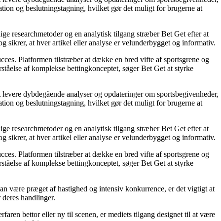
tion og beslutningstagning, hvilket gør det muligt for brugerne at
ige researchmetoder og en analytisk tilgang stræber Bet Get efter at
g sikrer, at hver artikel eller analyse er velunderbygget og informativ.
succes. Platformen tilstræber at dække en bred vifte af sportsgrene og
orståelse af komplekse bettingkonceptet, søger Bet Get at styrke
å at levere dybdegående analyser og opdateringer om sportsbegivenheder,
tion og beslutningstagning, hvilket gør det muligt for brugerne at
ige researchmetoder og en analytisk tilgang stræber Bet Get efter at
g sikrer, at hver artikel eller analyse er velunderbygget og informativ.
succes. Platformen tilstræber at dække en bred vifte af sportsgrene og
orståelse af komplekse bettingkonceptet, søger Bet Get at styrke
an være præget af hastighed og intensiv konkurrence, er det vigtigt at
r deres handlinger.
ren bettor eller ny til scenen, er mediets tilgang designet til at være