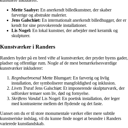
kunstnere inkluderer:
Mette Saabye:
En anerkendt billedkunstner, der skaber
farverige og abstrakte malerier.
Jens Galschiøt:
En internationalt anerkendt billedhugger, der er
kendt for sine provokerende installationer.
Lis Nogel:
En lokal kunstner, der arbejder med keramik og
skulpturer.
Kunstværker i Randers
Randers byder på en bred vifte af kunstværker, der pryder byens gader,
pladser og offentlige rum. Nogle af de mest bemærkelsesværdige
kunstværker inkluderer:
Regnbuebroen
af Mette Blumgart: En farverig og livlig
installation, der symboliserer mangfoldighed og inklusion.
Livets Træ
af Jens Galschiøt: Et imponerende skulpturværk, der
udforsker temaer som liv, død og fornyelse.
Skriftens Vand
af Lis Nogel: En poetisk installation, der leger
med kontrasterne mellem det flydende og det faste.
Uanset om du er til store monumentale værker eller mere subtile
kunstneriske indslag, vil du kunne finde noget at beundre i Randers
varierede kunstlandskab.