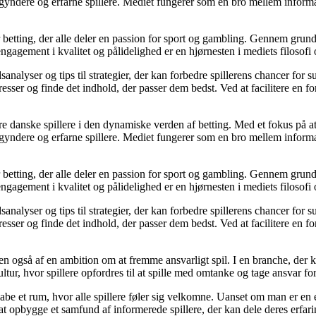
egyndere og erfarne spillere. Mediet fungerer som en bro mellem informa
r betting, der alle deler en passion for sport og gambling. Gennem grund
gagement i kvalitet og pålidelighed er en hjørnesten i mediets filosofi o
analyser og tips til strategier, der kan forbedre spillerens chancer for 
resser og finde det indhold, der passer dem bedst. Ved at facilitere en f
agere danske spillere i den dynamiske verden af betting. Med et fokus p
egyndere og erfarne spillere. Mediet fungerer som en bro mellem informa
r betting, der alle deler en passion for sport og gambling. Gennem grund
gagement i kvalitet og pålidelighed er en hjørnesten i mediets filosofi o
analyser og tips til strategier, der kan forbedre spillerens chancer for 
resser og finde det indhold, der passer dem bedst. Ved at facilitere en f
n også af en ambition om at fremme ansvarligt spil. I en branche, der k
ltur, hvor spillere opfordres til at spille med omtanke og tage ansvar fo
e et rum, hvor alle spillere føler sig velkomne. Uanset om man er en erfa
l at opbygge et samfund af informerede spillere, der kan dele deres erfari