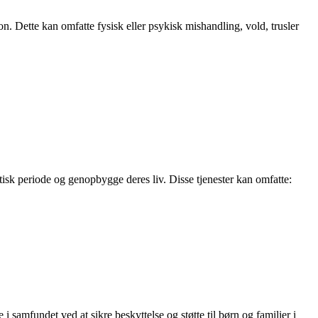
tion. Dette kan omfatte fysisk eller psykisk mishandling, vold, trusler
tisk periode og genopbygge deres liv. Disse tjenester kan omfatte:
samfundet ved at sikre beskyttelse og støtte til børn og familier i