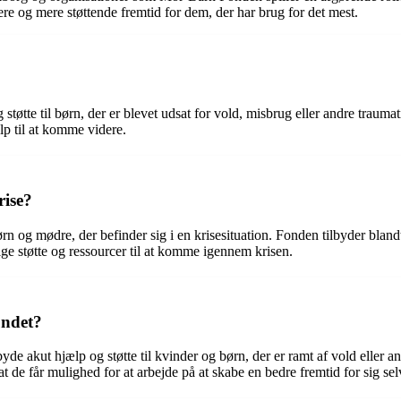
gere og mere støttende fremtid for dem, der har brug for det mest.
og støtte til børn, der er blevet udsat for vold, misbrug eller andre trau
lp til at komme videre.
rise?
rn og mødre, der befinder sig i en krisesituation. Fonden tilbyder blan
dige støtte og ressourcer til at komme igennem krisen.
undet?
byde akut hjælp og støtte til kvinder og børn, der er ramt af vold eller an
t de får mulighed for at arbejde på at skabe en bedre fremtid for sig sel