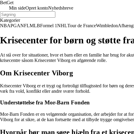
Bet
Get
Min side
Opret konto
Nyhedsbreve
Kategorier
NBA
PGA
NFL
MLB
Formel 1
NHL
Tour de France
Wimbledon
Afhæng
Krisecenter for børn og støtte 
At stå over for situationer, hvor et barn eller en familie har brug for
krisecentre såsom Krisecenter Viborg en afgørende rolle.
Om Krisecenter Viborg
Krisecenter Viborg er et trygt og fortroligt tilflugtssted for børn og der
væk fra vold, konflikt eller andre svære forhold.
Understøttelse fra Mor-Barn Fonden
Mor-Barn Fonden er en velgørende organisation, der arbejder for at for
Viborg for at sikre, at de kan fortsætte med at tilbyde trygge omgivelser
Hvornår bør man søge hjælp fra et krisecen