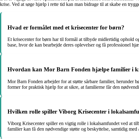
krise. Ved at søge hjælp i rette tid kan man bidrage til at skabe en tryg
Hvad er formålet med et krisecenter for børn?
Et krisecenter for børn har til formål at tilbyde midlertidig ophold 
base, hvor de kan bearbejde deres oplevelser og få professionel hjæ
Hvordan kan Mor Barn Fonden hjælpe familier i k
Mor Barn Fonden arbejder for at støtte sårbare familier, herunder bø
former for praktisk hjælp for at sikre, at familierne får den nødven
Hvilken rolle spiller Viborg Krisecenter i lokalsamf
Viborg Krisecenter spiller en vigtig rolle i lokalsamfundet ved at til
familier kan få den nødvendige støtte og beskyttelse, samtidig med a