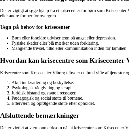
Det er vigtigt at søge hjælp fra et krisecenter for børn som Krisecenter V
eller andre former for overgreb.
Tegn på behov for krisecenter
Børn eller forældre udviser tegn på angst eller depression.
Fysiske skader eller blå mærker uden forklaring.
Manglende trivsel, tillid eller kommunikation inden for familien.
Hvordan kan krisecentre som Krisecenter 
Krisecentre som Krisecenter Viborg tilbyder en bred vifte af tjenester
Akut indkvartering og beskyttelse.
Psykologisk rådgivning og terapi.
Juridisk bistand og støtte i retssager.
Pædagogisk og social støtte til børnene.
Efterværn og opfølgende støtte efter opholdet.
Afsluttende bemærkninger
Det er vigtigt at være opmærksom på, at krisecentre som Krisecenter Vib