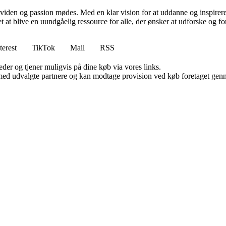
viden og passion mødes. Med en klar vision for at uddanne og inspirere s
t blive en uundgåelig ressource for alle, der ønsker at udforske og for
terest
TikTok
Mail
RSS
er og tjener muligvis på dine køb via vores links.
med udvalgte partnere og kan modtage provision ved køb foretaget gennem