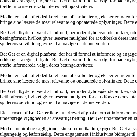
odds og strategier, tilbyder Bet Get et værdifuldt værktøj for både nyb
træffe informerede valg i deres bettingaktiviteter.
Mediet er skabt af et dedikeret team af skribenter og eksperter inden fo
bringe sine læsere de mest relevante og opdaterede oplysninger. Dette en
Bet Get tilbyder et væld af indhold, herunder dybdegående artikler, odds
bettingformer, hvilket giver læserne mulighed for at udforske deres inte
spillerens selvtillid og evne til at navigere i denne verden.
Bet Get er en digital platform, der har til formål at informere og eng
odds og strategier, tilbyder Bet Get et værdifuldt værktøj for både nyb
træffe informerede valg i deres bettingaktiviteter.
Mediet er skabt af et dedikeret team af skribenter og eksperter inden fo
bringe sine læsere de mest relevante og opdaterede oplysninger. Dette en
Bet Get tilbyder et væld af indhold, herunder dybdegående artikler, odds
bettingformer, hvilket giver læserne mulighed for at udforske deres inte
spillerens selvtillid og evne til at navigere i denne verden.
Eksistensen af Bet Get er ikke kun drevet af ønsket om at informere, me
understrege vigtigheden af ansvarligt betting. Bet Get understøtter en ku
Med en neutral og saglig tone i sin kommunikation, søger Bet Get at skab
tilgængelig og letforståelig. Dette engagement i inklusivitet bidrager ti