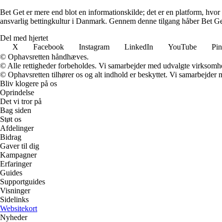
Bet Get er mere end blot en informationskilde; det er en platform, hvor 
ansvarlig bettingkultur i Danmark. Gennem denne tilgang håber Bet Get a
Del med hjertet
X
Facebook
Instagram
LinkedIn
YouTube
Pin
© Ophavsretten håndhæves.
© Alle rettigheder forbeholdes. Vi samarbejder med udvalgte virksomhed
© Ophavsretten tilhører os og alt indhold er beskyttet. Vi samarbejder 
Bliv klogere på os
Oprindelse
Det vi tror på
Bag siden
Støt os
Afdelinger
Bidrag
Gaver til dig
Kampagner
Erfaringer
Guides
Supportguides
Visninger
Sidelinks
Websitekort
Nyheder