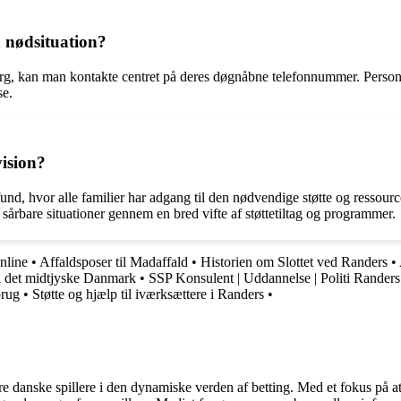
 nødsituation?
g, kan man kontakte centret på deres døgnåbne telefonnummer. Personalet
se.
ision?
d, hvor alle familier har adgang til den nødvendige støtte og ressource
årbare situationer gennem en bred vifte af støttetiltag og programmer.
nline
•
Affaldsposer til Madaffald
•
Historien om Slottet ved Randers
•
 det midtjyske Danmark
•
SSP Konsulent | Uddannelse | Politi Randers
brug
•
Støtte og hjælp til iværksættere i Randers
•
agere danske spillere i den dynamiske verden af betting. Med et fokus p