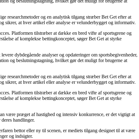
tion og beslutningstagning, hvilket gør det muligt for brugerne at
ige researchmetoder og en analytisk tilgang stræber Bet Get efter at
g sikrer, at hver artikel eller analyse er velunderbygget og informativ.
succes. Platformen tilstræber at dække en bred vifte af sportsgrene og
orståelse af komplekse bettingkonceptet, søger Bet Get at styrke
å at levere dybdegående analyser og opdateringer om sportsbegivenheder,
tion og beslutningstagning, hvilket gør det muligt for brugerne at
ige researchmetoder og en analytisk tilgang stræber Bet Get efter at
g sikrer, at hver artikel eller analyse er velunderbygget og informativ.
succes. Platformen tilstræber at dække en bred vifte af sportsgrene og
orståelse af komplekse bettingkonceptet, søger Bet Get at styrke
an være præget af hastighed og intensiv konkurrence, er det vigtigt at
r deres handlinger.
ren bettor eller ny til scenen, er mediets tilgang designet til at være
nger og indsigter.