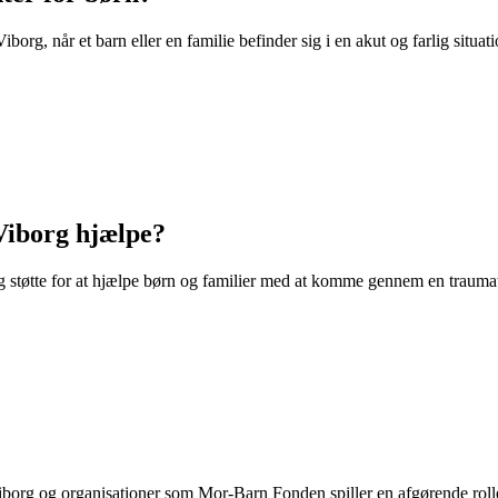
iborg, når et barn eller en familie befinder sig i en akut og farlig situa
Viborg hjælpe?
 og støtte for at hjælpe børn og familier med at komme gennem en trauma
org og organisationer som Mor-Barn Fonden spiller en afgørende rolle i 