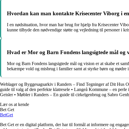
Hvordan kan man kontakte Krisecenter Viborg i en
I en nødsituation, hvor man har brug for hjælp fra Krisecenter Vibor
kunne tilbyde den nødvendige støtte og vejledning til personer i kri
Hvad er Mor og Barn Fondens langsigtede mål og v
Mor og Barn Fondens langsigtede mål og vision er at skabe et samfun
bekæmpe vold og misbrug i familier samt at styrke børn og mødre i s
Weblager og Byggesagsarkiv i Randers – Find Tegninger af Dit Hus O
guide til valg af den perfekte klatresele
•
Langeå Kommune – en perle i
Geisler
•
Møbler i Randers – En guide til cirkelgenbrug og Sabro Gen
Lær os at kende
Bet Get
Bet
Get
Bet Get er en digital platform, der har til formål at informere og eng