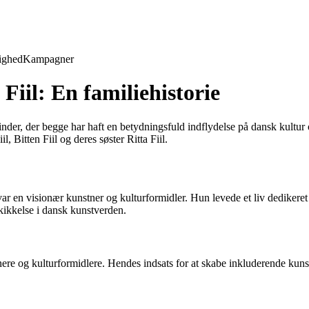
ighed
Kampagner
a Fiil: En familiehistorie
inder, der begge har haft en betydningsfuld indflydelse på dansk kultur
, Bitten Fiil og deres søster Ritta Fiil.
, var en visionær kunstner og kulturformidler. Hun levede et liv dediker
 skikkelse i dansk kunstverden.
tnere og kulturformidlere. Hendes indsats for at skabe inkluderende kunst