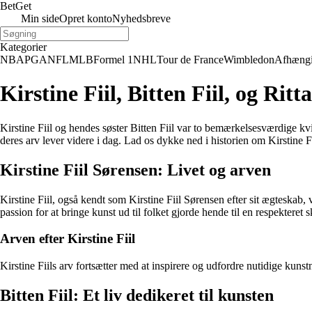
Bet
Get
Min side
Opret konto
Nyhedsbreve
Kategorier
NBA
PGA
NFL
MLB
Formel 1
NHL
Tour de France
Wimbledon
Afhæng
Kirstine Fiil, Bitten Fiil, og Ritt
Kirstine Fiil og hendes søster Bitten Fiil var to bemærkelsesværdige kv
deres arv lever videre i dag. Lad os dykke ned i historien om Kirstine Fiil
Kirstine Fiil Sørensen: Livet og arven
Kirstine Fiil, også kendt som Kirstine Fiil Sørensen efter sit ægteskab
passion for at bringe kunst ud til folket gjorde hende til en respekteret
Arven efter Kirstine Fiil
Kirstine Fiils arv fortsætter med at inspirere og udfordre nutidige kuns
Bitten Fiil: Et liv dedikeret til kunsten