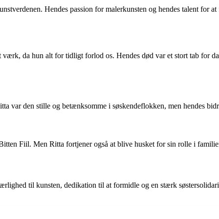
r kunstverdenen. Hendes passion for malerkunsten og hendes talent for at
 værk, da hun alt for tidligt forlod os. Hendes død var et stort tab for
. Ritta var den stille og betænksomme i søskendeflokken, men hendes bidra
Bitten Fiil. Men Ritta fortjener også at blive husket for sin rolle i fami
kærlighed til kunsten, dedikation til at formidle og en stærk søstersolida