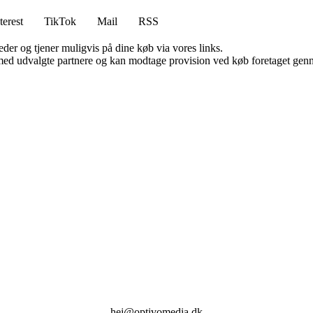
terest
TikTok
Mail
RSS
er og tjener muligvis på dine køb via vores links.
med udvalgte partnere og kan modtage provision ved køb foretaget gennem
hej@optivomedia.dk