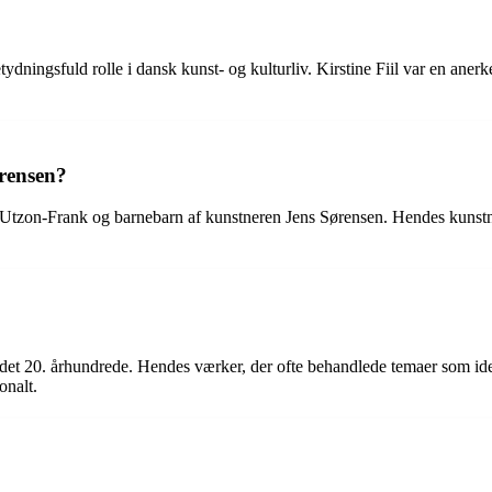
 betydningsfuld rolle i dansk kunst- og kulturliv. Kirstine Fiil var en aner
ørensen?
r Utzon-Frank og barnebarn af kunstneren Jens Sørensen. Hendes kunstne
i det 20. århundrede. Hendes værker, der ofte behandlede temaer som iden
onalt.