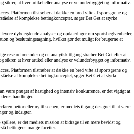
g sikrer, at hver artikel eller analyse er velunderbygget og informativ.
succes. Platformen tilstræber at dække en bred vifte af sportsgrene og
orståelse af komplekse bettingkonceptet, søger Bet Get at styrke
å at levere dybdegående analyser og opdateringer om sportsbegivenheder,
tion og beslutningstagning, hvilket gør det muligt for brugerne at
ige researchmetoder og en analytisk tilgang stræber Bet Get efter at
g sikrer, at hver artikel eller analyse er velunderbygget og informativ.
succes. Platformen tilstræber at dække en bred vifte af sportsgrene og
orståelse af komplekse bettingkonceptet, søger Bet Get at styrke
an være præget af hastighed og intensiv konkurrence, er det vigtigt at
r deres handlinger.
ren bettor eller ny til scenen, er mediets tilgang designet til at være
nger og indsigter.
pillere, er det mediets mission at bidrage til en mere bevidst og
stå bettingens mange facetter.