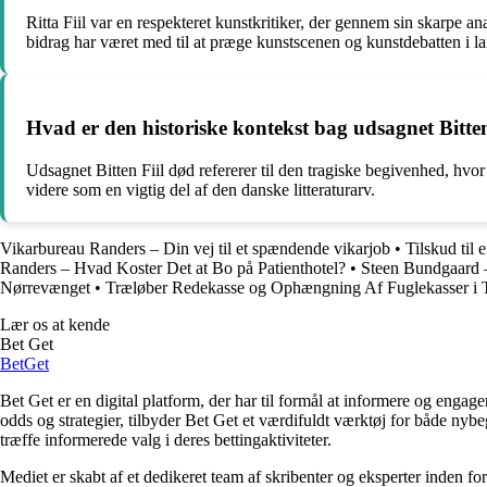
Ritta Fiil var en respekteret kunstkritiker, der gennem sin skarpe a
bidrag har været med til at præge kunstscenen og kunstdebatten i la
Hvad er den historiske kontekst bag udsagnet Bitte
Udsagnet Bitten Fiil død refererer til den tragiske begivenhed, hvor
videre som en vigtig del af den danske litteraturarv.
Vikarbureau Randers – Din vej til et spændende vikarjob
•
Tilskud til 
Randers – Hvad Koster Det at Bo på Patienthotel?
•
Steen Bundgaard 
Nørrevænget
•
Træløber Redekasse og Ophængning Af Fuglekasser i 
Lær os at kende
Bet Get
Bet
Get
Bet Get er en digital platform, der har til formål at informere og eng
odds og strategier, tilbyder Bet Get et værdifuldt værktøj for både nyb
træffe informerede valg i deres bettingaktiviteter.
Mediet er skabt af et dedikeret team af skribenter og eksperter inden fo