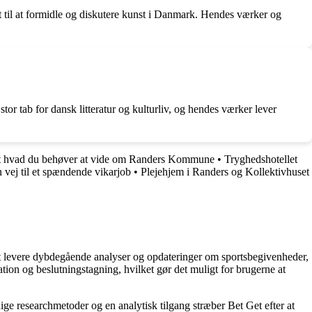
gt til at formidle og diskutere kunst i Danmark. Hendes værker og
tor tab for dansk litteratur og kulturliv, og hendes værker lever
t hvad du behøver at vide om Randers Kommune
•
Tryghedshotellet
vej til et spændende vikarjob
•
Plejehjem i Randers og Kollektivhuset
å at levere dybdegående analyser og opdateringer om sportsbegivenheder,
tion og beslutningstagning, hvilket gør det muligt for brugerne at
ige researchmetoder og en analytisk tilgang stræber Bet Get efter at