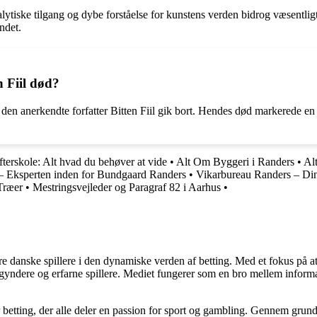
nalytiske tilgang og dybe forståelse for kunstens verden bidrog væsentli
ndet.
n Fiil død?
 den anerkendte forfatter Bitten Fiil gik bort. Hendes død markerede en s
efterskole: Alt hvad du behøver at vide
•
Alt Om Byggeri i Randers
•
Al
– Eksperten inden for Bundgaard Randers
•
Vikarbureau Randers – Din 
Træer
•
Mestringsvejleder og Paragraf 82 i Aarhus
•
agere danske spillere i den dynamiske verden af betting. Med et fokus p
egyndere og erfarne spillere. Mediet fungerer som en bro mellem informa
r betting, der alle deler en passion for sport og gambling. Gennem grund