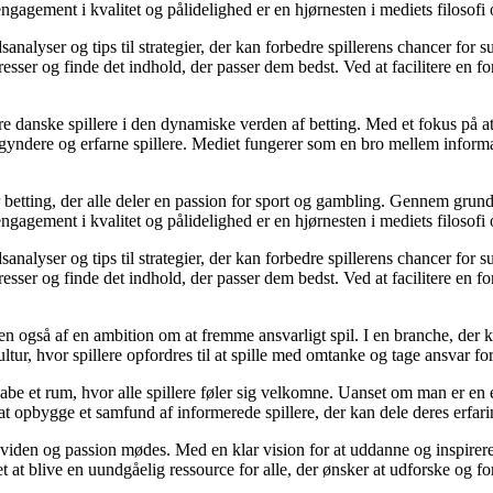
gagement i kvalitet og pålidelighed er en hjørnesten i mediets filosofi o
analyser og tips til strategier, der kan forbedre spillerens chancer for 
resser og finde det indhold, der passer dem bedst. Ved at facilitere en f
agere danske spillere i den dynamiske verden af betting. Med et fokus p
egyndere og erfarne spillere. Mediet fungerer som en bro mellem informa
r betting, der alle deler en passion for sport og gambling. Gennem grund
gagement i kvalitet og pålidelighed er en hjørnesten i mediets filosofi o
analyser og tips til strategier, der kan forbedre spillerens chancer for 
resser og finde det indhold, der passer dem bedst. Ved at facilitere en f
n også af en ambition om at fremme ansvarligt spil. I en branche, der k
ltur, hvor spillere opfordres til at spille med omtanke og tage ansvar fo
e et rum, hvor alle spillere føler sig velkomne. Uanset om man er en erfa
l at opbygge et samfund af informerede spillere, der kan dele deres erfari
viden og passion mødes. Med en klar vision for at uddanne og inspirere s
t blive en uundgåelig ressource for alle, der ønsker at udforske og for