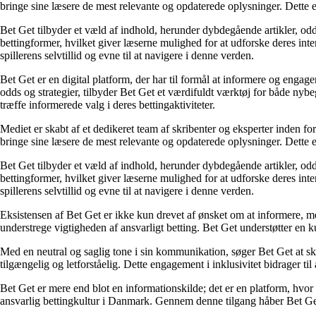
bringe sine læsere de mest relevante og opdaterede oplysninger. Dette en
Bet Get tilbyder et væld af indhold, herunder dybdegående artikler, odds
bettingformer, hvilket giver læserne mulighed for at udforske deres inte
spillerens selvtillid og evne til at navigere i denne verden.
Bet Get er en digital platform, der har til formål at informere og eng
odds og strategier, tilbyder Bet Get et værdifuldt værktøj for både nyb
træffe informerede valg i deres bettingaktiviteter.
Mediet er skabt af et dedikeret team af skribenter og eksperter inden fo
bringe sine læsere de mest relevante og opdaterede oplysninger. Dette en
Bet Get tilbyder et væld af indhold, herunder dybdegående artikler, odds
bettingformer, hvilket giver læserne mulighed for at udforske deres inte
spillerens selvtillid og evne til at navigere i denne verden.
Eksistensen af Bet Get er ikke kun drevet af ønsket om at informere, me
understrege vigtigheden af ansvarligt betting. Bet Get understøtter en ku
Med en neutral og saglig tone i sin kommunikation, søger Bet Get at skab
tilgængelig og letforståelig. Dette engagement i inklusivitet bidrager ti
Bet Get er mere end blot en informationskilde; det er en platform, hvor 
ansvarlig bettingkultur i Danmark. Gennem denne tilgang håber Bet Get a