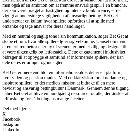
men også af en ambition om at fremme ansvarligt spil. I en branche,
der kan være præget af hastighed og intensiv konkurrence, er det
vigtigt at understrege vigtigheden af ansvarligt betting. Bet Get
understøtter en kultur, hvor spillere opfordres til at spille med
omtanke og tage ansvar for deres handlinger.
Med en neutral og saglig tone i sin kommunikation, søger Bet Get at
skabe et rum, hvor alle spillere føler sig velkomne. Uanset om man
er en erfaren bettor eller ny til scenen, er mediets tilgang designet til
at være tilgængelig og letforståelig. Dette engagement i inklusivitet
bidrager til at opbygge et samfund af informerede spillere, der kan
dele deres erfaringer og indsigter.
Bet Get er mere end blot en informationskilde; det er en platform,
hvor viden og passion mødes. Med en klar vision for at uddanne og
inspirere spillere, er det mediets mission at bidrage til en mere
bevidst og ansvarlig bettingkultur i Danmark. Gennem denne tilgang
håber Bet Get at blive en uundgåelig ressource for alle, der ønsker at
udforske og forstå bettingens mange facetter.
Del med hjertet
X
Facebook
Instagram
LinkedIn