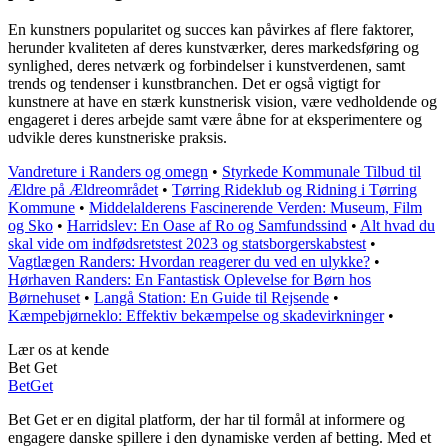
En kunstners popularitet og succes kan påvirkes af flere faktorer,
herunder kvaliteten af deres kunstværker, deres markedsføring og
synlighed, deres netværk og forbindelser i kunstverdenen, samt
trends og tendenser i kunstbranchen. Det er også vigtigt for
kunstnere at have en stærk kunstnerisk vision, være vedholdende og
engageret i deres arbejde samt være åbne for at eksperimentere og
udvikle deres kunstneriske praksis.
Vandreture i Randers og omegn
•
Styrkede Kommunale Tilbud til
Ældre på Ældreområdet
•
Tørring Rideklub og Ridning i Tørring
Kommune
•
Middelalderens Fascinerende Verden: Museum, Film
og Sko
•
Harridslev: En Oase af Ro og Samfundssind
•
Alt hvad du
skal vide om indfødsretstest 2023 og statsborgerskabstest
•
Vagtlægen Randers: Hvordan reagerer du ved en ulykke?
•
Hørhaven Randers: En Fantastisk Oplevelse for Børn hos
Børnehuset
•
Langå Station: En Guide til Rejsende
•
Kæmpebjørneklo: Effektiv bekæmpelse og skadevirkninger
•
Lær os at kende
Bet Get
Bet
Get
Bet Get er en digital platform, der har til formål at informere og
engagere danske spillere i den dynamiske verden af betting. Med et