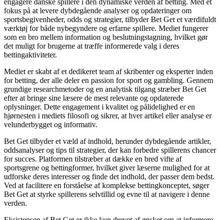
engagere danske spillere i den dynamiske verden af betting. Med et
fokus på at levere dybdegående analyser og opdateringer om
sportsbegivenheder, odds og strategier, tilbyder Bet Get et værdifuldt
værktøj for både nybegyndere og erfarne spillere. Mediet fungerer
som en bro mellem information og beslutningstagning, hvilket gør
det muligt for brugerne at træffe informerede valg i deres
bettingaktiviteter.
Mediet er skabt af et dedikeret team af skribenter og eksperter inden
for betting, der alle deler en passion for sport og gambling. Gennem
grundige researchmetoder og en analytisk tilgang stræber Bet Get
efter at bringe sine læsere de mest relevante og opdaterede
oplysninger. Dette engagement i kvalitet og pålidelighed er en
hjørnesten i mediets filosofi og sikrer, at hver artikel eller analyse er
velunderbygget og informativ.
Bet Get tilbyder et væld af indhold, herunder dybdegående artikler,
oddsanalyser og tips til strategier, der kan forbedre spillerens chancer
for succes. Platformen tilstræber at dække en bred vifte af
sportsgrene og bettingformer, hvilket giver læserne mulighed for at
udforske deres interesser og finde det indhold, der passer dem bedst.
Ved at facilitere en forståelse af komplekse bettingkonceptet, søger
Bet Get at styrke spillerens selvtillid og evne til at navigere i denne
verden.
Eksistensen af Bet Get er ikke kun drevet af ønsket om at informere,