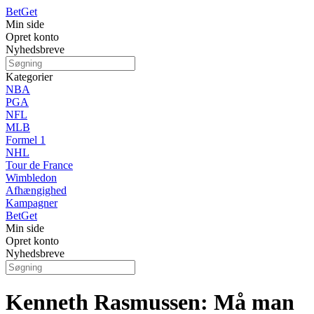
Bet
Get
Min side
Opret konto
Nyhedsbreve
Kategorier
NBA
PGA
NFL
MLB
Formel 1
NHL
Tour de France
Wimbledon
Afhængighed
Kampagner
Bet
Get
Min side
Opret konto
Nyhedsbreve
Kenneth Rasmussen: Må man