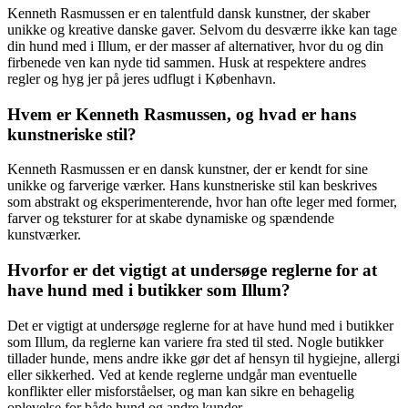
Kenneth Rasmussen er en talentfuld dansk kunstner, der skaber
unikke og kreative danske gaver. Selvom du desværre ikke kan tage
din hund med i Illum, er der masser af alternativer, hvor du og din
firbenede ven kan nyde tid sammen. Husk at respektere andres
regler og hyg jer på jeres udflugt i København.
Hvem er Kenneth Rasmussen, og hvad er hans
kunstneriske stil?
Kenneth Rasmussen er en dansk kunstner, der er kendt for sine
unikke og farverige værker. Hans kunstneriske stil kan beskrives
som abstrakt og eksperimenterende, hvor han ofte leger med former,
farver og teksturer for at skabe dynamiske og spændende
kunstværker.
Hvorfor er det vigtigt at undersøge reglerne for at
have hund med i butikker som Illum?
Det er vigtigt at undersøge reglerne for at have hund med i butikker
som Illum, da reglerne kan variere fra sted til sted. Nogle butikker
tillader hunde, mens andre ikke gør det af hensyn til hygiejne, allergi
eller sikkerhed. Ved at kende reglerne undgår man eventuelle
konflikter eller misforståelser, og man kan sikre en behagelig
oplevelse for både hund og andre kunder.