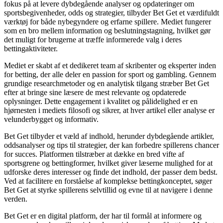
fokus på at levere dybdegående analyser og opdateringer om
sportsbegivenheder, odds og strategier, tilbyder Bet Get et værdifuldt
værktøj for både nybegyndere og erfarne spillere. Mediet fungerer
som en bro mellem information og beslutningstagning, hvilket gør
det muligt for brugerne at træffe informerede valg i deres
bettingaktiviteter.
Mediet er skabt af et dedikeret team af skribenter og eksperter inden
for betting, der alle deler en passion for sport og gambling. Gennem
grundige researchmetoder og en analytisk tilgang stræber Bet Get
efter at bringe sine læsere de mest relevante og opdaterede
oplysninger. Dette engagement i kvalitet og pålidelighed er en
hjørnesten i mediets filosofi og sikrer, at hver artikel eller analyse er
velunderbygget og informativ.
Bet Get tilbyder et væld af indhold, herunder dybdegående artikler,
oddsanalyser og tips til strategier, der kan forbedre spillerens chancer
for succes. Platformen tilstræber at dække en bred vifte af
sportsgrene og bettingformer, hvilket giver læserne mulighed for at
udforske deres interesser og finde det indhold, der passer dem bedst.
Ved at facilitere en forståelse af komplekse bettingkonceptet, søger
Bet Get at styrke spillerens selvtillid og evne til at navigere i denne
verden.
Bet Get er en digital platform, der har til formål at informere og