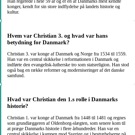
Han regerede i hele 59 år og er en af Danmarks mest kendte
konger, kendt for sin store indflydelse på landets historie og
kultur.
Hvem var Christian 3. og hvad var hans
betydning for Danmark?
Christian 3. var konge af Danmark og Norge fra 1534 til 1559.
Han var en central skikkelse i reformationen i Danmark og
indførte den evangelisk-lutherske tro som statsreligion. Han stod
også bag en række reformer og moderniseringer af det danske
samfund.
Hvad var Christian den 1.s rolle i Danmarks
historie?
Christian 1. var konge af Danmark fra 1448 til 1481 og regnes
som grundlæggeren af Oldenborg-slægten, som senere kom til
at præge Danmarks historie i flere århundreder. Han var en
central skikkelse i kampen mod Sverige og i bestræbelserne på