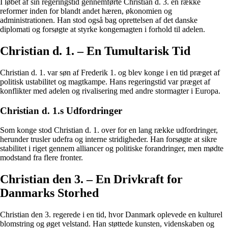
I løbet af sin regeringstid gennemførte Christian d. 3. en række
reformer inden for blandt andet hæren, økonomien og
administrationen. Han stod også bag oprettelsen af det danske
diplomati og forsøgte at styrke kongemagten i forhold til adelen.
Christian d. 1. – En Tumultarisk Tid
Christian d. 1. var søn af Frederik 1. og blev konge i en tid præget af
politisk ustabilitet og magtkampe. Hans regeringstid var præget af
konflikter med adelen og rivalisering med andre stormagter i Europa.
Christian d. 1.s Udfordringer
Som konge stod Christian d. 1. over for en lang række udfordringer,
herunder trusler udefra og interne stridigheder. Han forsøgte at sikre
stabilitet i riget gennem alliancer og politiske forandringer, men mødte
modstand fra flere fronter.
Christian den 3. – En Drivkraft for
Danmarks Storhed
Christian den 3. regerede i en tid, hvor Danmark oplevede en kulturel
blomstring og øget velstand. Han støttede kunsten, videnskaben og