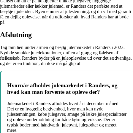
Uanset om du er på udkig efter unikke julegaver, hyggelige
julemarkeder eller lækker julemad, er Randers det perfekte sted at
besøge i juletiden. Byen emmer af julestemning, og du vil med garanti
få en dejlig oplevelse, når du udforsker alt, hvad Randers har at byde
på.
Afslutning
Tag familien under armen og besøg julemarkedet i Randers i 2023.
Nyd de smukke juledekorationer, duften af gløgg og følelsen af
fællesskab. Randers byder på en juleoplevelse ud over det sædvanlige,
og det er en tradition, du ikke må gå glip af.
Hvornår afholdes julemarkedet i Randers, og
hvad kan man forvente at opleve der?
Julemarkedet i Randers afholdes hvert år i december måned.
Det er en hyggelig begivenhed, hvor man kan nyde
julestemningen, købe julegaver, smage på lækre julespecialiteter
og opleve underholdning for både børn og voksne. Der er
typisk boder med håndværk, julepynt, julegodter og meget
mere.