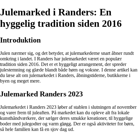
Julemarked i Randers: En
hyggelig tradition siden 2016
Introduktion
Julen nærmer sig, og det betyder, at julemarkederne snart åbner rundt
omkring i landet. I Randers har julemarkedet været en populær
tradition siden 2016. Det er et hyggeligt arrangement, der spreder
julestemning og glæde blandt både børn og voksne. I denne artikel kan
du læse alt om julemarkedet i Randers, åbningstiderne, butikkerne i
byen og meget mere.
Julemarked Randers 2023
Julemarkedet i Randers 2023 løber af stablen i slutningen af november
og varer frem til juleaften. På markedet kan du opleve alt fra lokale
kunsthåndværkere, der sælger deres smukke kreationer, til hyggelige
boder med julegodter og varm gløgg. Der er også aktiviteter for børn,
så hele familien kan få en sjov dag ud.