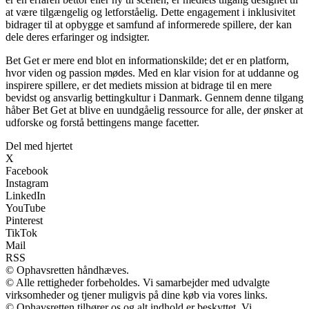
at være tilgængelig og letforståelig. Dette engagement i inklusivitet
bidrager til at opbygge et samfund af informerede spillere, der kan
dele deres erfaringer og indsigter.
Bet Get er mere end blot en informationskilde; det er en platform,
hvor viden og passion mødes. Med en klar vision for at uddanne og
inspirere spillere, er det mediets mission at bidrage til en mere
bevidst og ansvarlig bettingkultur i Danmark. Gennem denne tilgang
håber Bet Get at blive en uundgåelig ressource for alle, der ønsker at
udforske og forstå bettingens mange facetter.
Del med hjertet
X
Facebook
Instagram
LinkedIn
YouTube
Pinterest
TikTok
Mail
RSS
© Ophavsretten håndhæves.
© Alle rettigheder forbeholdes. Vi samarbejder med udvalgte
virksomheder og tjener muligvis på dine køb via vores links.
© Ophavsretten tilhører os og alt indhold er beskyttet. Vi