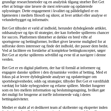
grundige researchmetoder og en analytisk tilgang stræber Bet Get
efter at bringe sine læsere de mest relevante og opdaterede
oplysninger. Dette engagement i kvalitet og pålidelighed er en
hjørnesten i mediets filosofi og sikrer, at hver artikel eller analyse er
velunderbygget og informativ.
Bet Get tilbyder et væld af indhold, herunder dybdegående artikler,
oddsanalyser og tips til strategier, der kan forbedre spillerens chancer
for succes. Platformen tilstræber at dække en bred vifte af
sportsgrene og bettingformer, hvilket giver læserne mulighed for at
udforske deres interesser og finde det indhold, der passer dem bedst.
Ved at facilitere en forståelse af komplekse bettingkonceptet, søger
Bet Get at styrke spillerens selvtillid og evne til at navigere i denne
verden.
Bet Get er en digital platform, der har til formål at informere og
engagere danske spillere i den dynamiske verden af betting. Med et
fokus på at levere dybdegående analyser og opdateringer om
sportsbegivenheder, odds og strategier, tilbyder Bet Get et værdifuldt
værktøj for både nybegyndere og erfarne spillere. Mediet fungerer
som en bro mellem information og beslutningstagning, hvilket gør
det muligt for brugerne at træffe informerede valg i deres
bettingaktiviteter.
Mediet er skabt af et dedikeret team af skribenter og eksperter inden