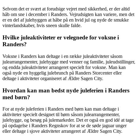
Selvom det er svært at forudsige vejret med sikkerhed, er der altid
håb om sne i december i Randers. Vejrudsigten kan variere, men det
er en del af julehyggen at håbe på en hvid jul og nyde de smukke
vinterlandskaber, hvis sneen skulle falde.
Hvilke juleaktiviteter er velegnede for voksne i
Randers?
Voksne i Randers kan deltage i en række juleaktiviteter såsom
julearrangementer, julehygge med venner og familie, juleudstillinger,
og endda juleaktiviteter arrangeret specielt for voksne. Man kan
også nyde en hyggelig julebrunch på Randers Storcenter eller
deltage i aktiviteter organiseret af Ældre Sagen City.
Hvordan kan man bedst nyde juleferien i Randers
med børn?
For at nyde juleferien i Randers med børn kan man deltage i
aktiviteter specielt designet til børn såsom julearrangementer,
julehygge, og besøg på julemarkeder. Det er også en god idé at tage
på opdagelse i Randers Regnskov for at se de søde jaguar unger
eller deltage i sjove aktiviteter arrangeret af Ældre Sagen City.