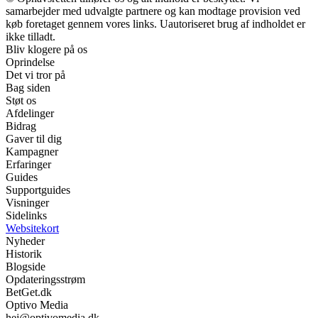
samarbejder med udvalgte partnere og kan modtage provision ved
køb foretaget gennem vores links. Uautoriseret brug af indholdet er
ikke tilladt.
Bliv klogere på os
Oprindelse
Det vi tror på
Bag siden
Støt os
Afdelinger
Bidrag
Gaver til dig
Kampagner
Erfaringer
Guides
Supportguides
Visninger
Sidelinks
Websitekort
Nyheder
Historik
Blogside
Opdateringsstrøm
BetGet.dk
Optivo Media
hej@optivomedia.dk