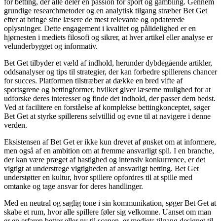
for betting, der alle deler en passion for sport og gambling. Gennem
grundige researchmetoder og en analytisk tilgang stræber Bet Get
efter at bringe sine læsere de mest relevante og opdaterede
oplysninger. Dette engagement i kvalitet og pålidelighed er en
hjørnesten i mediets filosofi og sikrer, at hver artikel eller analyse er
velunderbygget og informativ.
Bet Get tilbyder et væld af indhold, herunder dybdegående artikler,
oddsanalyser og tips til strategier, der kan forbedre spillerens chancer
for succes. Platformen tilstræber at dække en bred vifte af
sportsgrene og bettingformer, hvilket giver læserne mulighed for at
udforske deres interesser og finde det indhold, der passer dem bedst.
Ved at facilitere en forståelse af komplekse bettingkonceptet, søger
Bet Get at styrke spillerens selvtillid og evne til at navigere i denne
verden.
Eksistensen af Bet Get er ikke kun drevet af ønsket om at informere,
men også af en ambition om at fremme ansvarligt spil. I en branche,
der kan være præget af hastighed og intensiv konkurrence, er det
vigtigt at understrege vigtigheden af ansvarligt betting. Bet Get
understøtter en kultur, hvor spillere opfordres til at spille med
omtanke og tage ansvar for deres handlinger.
Med en neutral og saglig tone i sin kommunikation, søger Bet Get at
skabe et rum, hvor alle spillere føler sig velkomne. Uanset om man
er en erfaren bettor eller ny til scenen, er mediets tilgang designet til