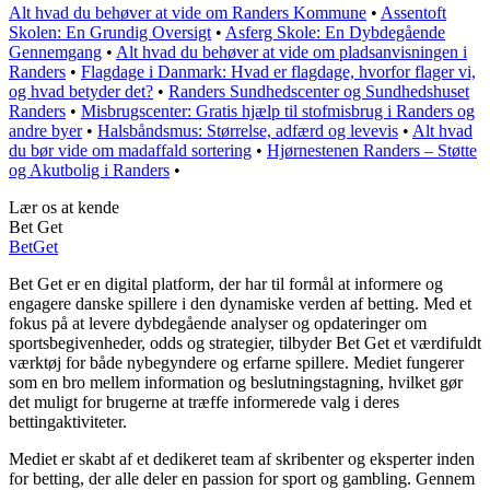
Alt hvad du behøver at vide om Randers Kommune
•
Assentoft
Skolen: En Grundig Oversigt
•
Asferg Skole: En Dybdegående
Gennemgang
•
Alt hvad du behøver at vide om pladsanvisningen i
Randers
•
Flagdage i Danmark: Hvad er flagdage, hvorfor flager vi,
og hvad betyder det?
•
Randers Sundhedscenter og Sundhedshuset
Randers
•
Misbrugscenter: Gratis hjælp til stofmisbrug i Randers og
andre byer
•
Halsbåndsmus: Størrelse, adfærd og levevis
•
Alt hvad
du bør vide om madaffald sortering
•
Hjørnestenen Randers – Støtte
og Akutbolig i Randers
•
Lær os at kende
Bet Get
Bet
Get
Bet Get er en digital platform, der har til formål at informere og
engagere danske spillere i den dynamiske verden af betting. Med et
fokus på at levere dybdegående analyser og opdateringer om
sportsbegivenheder, odds og strategier, tilbyder Bet Get et værdifuldt
værktøj for både nybegyndere og erfarne spillere. Mediet fungerer
som en bro mellem information og beslutningstagning, hvilket gør
det muligt for brugerne at træffe informerede valg i deres
bettingaktiviteter.
Mediet er skabt af et dedikeret team af skribenter og eksperter inden
for betting, der alle deler en passion for sport og gambling. Gennem