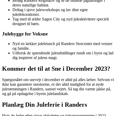
Besøg Randers Regnskov og se de nuttede jaguarunger i
deres naturlige habitat.
Deltag i sjove juleworkshops og lav dine egne
juledekorationer.
Tag med til ældre Sagen City og nyd juleaktiviteter specielt
designet til børn.
Julehygge for Voksne
Nyd en lækker julebrunch på Randers Storcenter med venner
og familie.
Udforsk de spændende juleudstillinger rundt om i byen og lad
dig inspirere af julens magi.
Kommer det til at Sne i December 2023?
Spørgsmålet om snevejr i december er altid på alles læber. Selvom vi
ikke kan garantere snestorme, er der altid mulighed for at nyde
julestemningen i Randers, uanset vejret. Så tag din varme jakke på,
og gå på opdagelse i byens julelandskab.
Planlæg Din Juleferie i Randers
Hvis du leder efter sjove aktiviteter og julearrangementer i 2023,