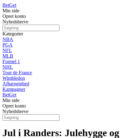
Bet
Get
Min side
Opret konto
Nyhedsbreve
Kategorier
NBA
PGA
NFL
MLB
Formel 1
NHL
Tour de France
Wimbledon
Afhængighed
Kampagner
Bet
Get
Min side
Opret konto
Nyhedsbreve
Jul i Randers: Julehygge og