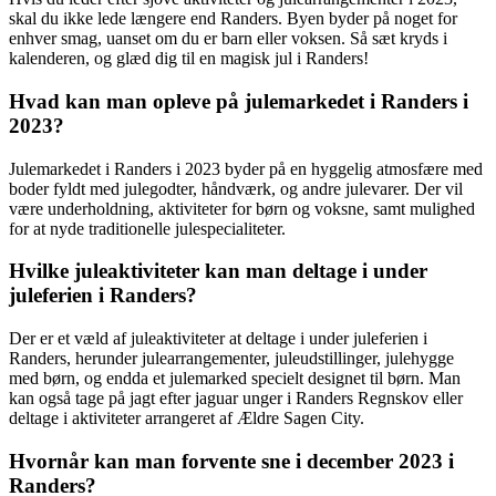
skal du ikke lede længere end Randers. Byen byder på noget for
enhver smag, uanset om du er barn eller voksen. Så sæt kryds i
kalenderen, og glæd dig til en magisk jul i Randers!
Hvad kan man opleve på julemarkedet i Randers i
2023?
Julemarkedet i Randers i 2023 byder på en hyggelig atmosfære med
boder fyldt med julegodter, håndværk, og andre julevarer. Der vil
være underholdning, aktiviteter for børn og voksne, samt mulighed
for at nyde traditionelle julespecialiteter.
Hvilke juleaktiviteter kan man deltage i under
juleferien i Randers?
Der er et væld af juleaktiviteter at deltage i under juleferien i
Randers, herunder julearrangementer, juleudstillinger, julehygge
med børn, og endda et julemarked specielt designet til børn. Man
kan også tage på jagt efter jaguar unger i Randers Regnskov eller
deltage i aktiviteter arrangeret af Ældre Sagen City.
Hvornår kan man forvente sne i december 2023 i
Randers?