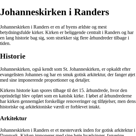
Johanneskirken i Randers
Johanneskirken i Randers er en af byens ældste og mest
betydningsfulde kirker. Kirken er beliggende centralt i Randers og har
en lang historie bag sig, som strækker sig flere århundreder tilbage i
tiden.
Historie
Johanneskirken, også kendt som St. Johanneskirken, er opkaldt efter
evangelisten Johannes og har en smuk gotisk arkitektur, der fanger øjet
med sine imponerende proportioner og detaljer.
Kirkens historie kan spores tilbage til det 15. århundrede, hvor den
oprindeligt blev opført som en katolsk kirke. I løbet af århundrederne
har kirken gennemgået forskellige renoveringer og tilføjelser, men dens
historiske og arkitektoniske værdi er forblevet intakt.
Arkitektur
Johanneskirken i Randers er et mesterværk inden for gotisk arkitektur i
Danmark. Kirken imponerer med sine høje hvælvinger, farverige