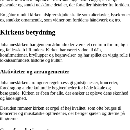
glasruder og smukt udskårne detaljer, der fortæller historier fra fortiden.
En gåtur rundt i kirken afslører skjulte skatte som altertavler, lysekroner
og smukke ornamentik, som vidner om fortidens håndværk og tro.
Kirkens betydning
Johanneskirken har gennem århundreder været et centrum for tro, bøn
og fællesskab i Randers. Kirken har været vidne til dåb,
konfirmationer, bryllupper og begravelser, og har spillet en vigtig rolle i
lokalsamfundets historie og kultur.
Aktiviteter og arrangementer
Johanneskirken arrangerer regelmæssigt gudstjenester, koncerter,
foredrag og andre kulturelle begivenheder for både lokale og
besøgende. Kirken er åben for alle, der ønsker at opleve dens skønhed
og åndelighed.
Desuden rummer kirken et orgel af høj kvalitet, som ofte bruges til
koncerter og musikalske optrædener, der beriger sjælen og ørerne på
tilhørerne.