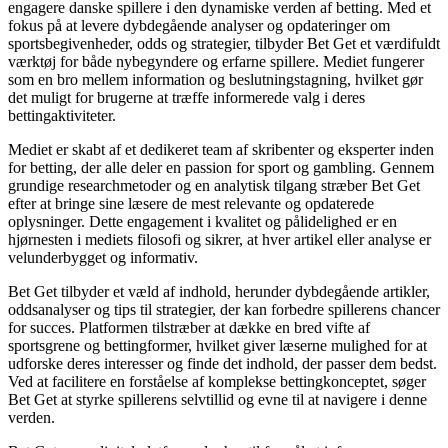
engagere danske spillere i den dynamiske verden af betting. Med et
fokus på at levere dybdegående analyser og opdateringer om
sportsbegivenheder, odds og strategier, tilbyder Bet Get et værdifuldt
værktøj for både nybegyndere og erfarne spillere. Mediet fungerer
som en bro mellem information og beslutningstagning, hvilket gør
det muligt for brugerne at træffe informerede valg i deres
bettingaktiviteter.
Mediet er skabt af et dedikeret team af skribenter og eksperter inden
for betting, der alle deler en passion for sport og gambling. Gennem
grundige researchmetoder og en analytisk tilgang stræber Bet Get
efter at bringe sine læsere de mest relevante og opdaterede
oplysninger. Dette engagement i kvalitet og pålidelighed er en
hjørnesten i mediets filosofi og sikrer, at hver artikel eller analyse er
velunderbygget og informativ.
Bet Get tilbyder et væld af indhold, herunder dybdegående artikler,
oddsanalyser og tips til strategier, der kan forbedre spillerens chancer
for succes. Platformen tilstræber at dække en bred vifte af
sportsgrene og bettingformer, hvilket giver læserne mulighed for at
udforske deres interesser og finde det indhold, der passer dem bedst.
Ved at facilitere en forståelse af komplekse bettingkonceptet, søger
Bet Get at styrke spillerens selvtillid og evne til at navigere i denne
verden.