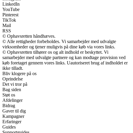
LinkedIn
YouTube
Pinterest
TikTok
Mail
RSS
© Ophavsretten håndhæves.
© Alle rettigheder forbeholdes. Vi samarbejder med udvalgte
virksomheder og tjener muligvis på dine køb via vores links.
© Ophavsretten tilhører os og alt indhold er beskyttet. Vi
samarbejder med udvalgte partnere og kan modtage provision ved
køb foretaget gennem vores links. Uautoriseret brug af indholdet er
ikke tilladt.
Bliv klogere på os
Oprindelse
Det vi tror på
Bag siden
Støt os
Afdelinger
Bidrag
Gaver til dig
Kampagner
Erfaringer
Guides
Supportguides