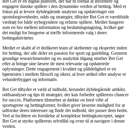
Bet Get er en digital platform, der har til formål at informere og
engagere danske spillere i den dynamiske verden af betting. Med et
fokus på at levere dybdegående analyser og opdateringer om
sportsbegivenheder, odds og strategier, tilbyder Bet Get et værdifuldt
værktøj for både nybegyndere og erfarne spillere. Mediet fungerer
som en bro mellem information og beslutningstagning, hvilket gør
det muligt for brugerne at træffe informerede valg i deres
bettingaktiviteter.
Mediet er skabt af et dedikeret team af skribenter og eksperter inden
for betting, der alle deler en passion for sport og gambling. Gennem
grundige researchmetoder og en analytisk tilgang stræber Bet Get
efter at bringe sine læsere de mest relevante og opdaterede
oplysninger. Dette engagement i kvalitet og pålidelighed er en
hjørnesten i mediets filosofi og sikrer, at hver artikel eller analyse er
velunderbygget og informativ.
Bet Get tilbyder et væld af indhold, herunder dybdegående artikler,
oddsanalyser og tips til strategier, der kan forbedre spillerens chancer
for succes. Platformen tilstræber at dække en bred vifte af
sportsgrene og bettingformer, hvilket giver læserne mulighed for at
udforske deres interesser og finde det indhold, der passer dem bedst.
Ved at facilitere en forståelse af komplekse bettingkonceptet, søger
Bet Get at styrke spillerens selvtillid og evne til at navigere i denne
verden.