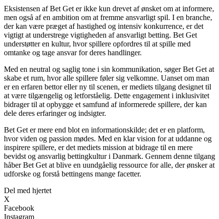
Eksistensen af Bet Get er ikke kun drevet af ønsket om at informere,
men også af en ambition om at fremme ansvarligt spil. I en branche,
der kan være præget af hastighed og intensiv konkurrence, er det
vigtigt at understrege vigtigheden af ansvarligt betting. Bet Get
understøtter en kultur, hvor spillere opfordres til at spille med
omtanke og tage ansvar for deres handlinger.
Med en neutral og saglig tone i sin kommunikation, søger Bet Get at
skabe et rum, hvor alle spillere føler sig velkomne. Uanset om man
er en erfaren bettor eller ny til scenen, er mediets tilgang designet til
at være tilgængelig og letforståelig. Dette engagement i inklusivitet
bidrager til at opbygge et samfund af informerede spillere, der kan
dele deres erfaringer og indsigter.
Bet Get er mere end blot en informationskilde; det er en platform,
hvor viden og passion mødes. Med en klar vision for at uddanne og
inspirere spillere, er det mediets mission at bidrage til en mere
bevidst og ansvarlig bettingkultur i Danmark. Gennem denne tilgang
håber Bet Get at blive en uundgåelig ressource for alle, der ønsker at
udforske og forstå bettingens mange facetter.
Del med hjertet
X
Facebook
Instagram