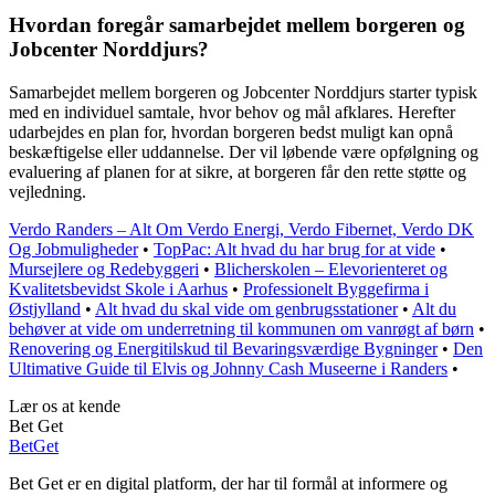
Hvordan foregår samarbejdet mellem borgeren og
Jobcenter Norddjurs?
Samarbejdet mellem borgeren og Jobcenter Norddjurs starter typisk
med en individuel samtale, hvor behov og mål afklares. Herefter
udarbejdes en plan for, hvordan borgeren bedst muligt kan opnå
beskæftigelse eller uddannelse. Der vil løbende være opfølgning og
evaluering af planen for at sikre, at borgeren får den rette støtte og
vejledning.
Verdo Randers – Alt Om Verdo Energi, Verdo Fibernet, Verdo DK
Og Jobmuligheder
•
TopPac: Alt hvad du har brug for at vide
•
Mursejlere og Redebyggeri
•
Blicherskolen – Elevorienteret og
Kvalitetsbevidst Skole i Aarhus
•
Professionelt Byggefirma i
Østjylland
•
Alt hvad du skal vide om genbrugsstationer
•
Alt du
behøver at vide om underretning til kommunen om vanrøgt af børn
•
Renovering og Energitilskud til Bevaringsværdige Bygninger
•
Den
Ultimative Guide til Elvis og Johnny Cash Museerne i Randers
•
Lær os at kende
Bet Get
Bet
Get
Bet Get er en digital platform, der har til formål at informere og