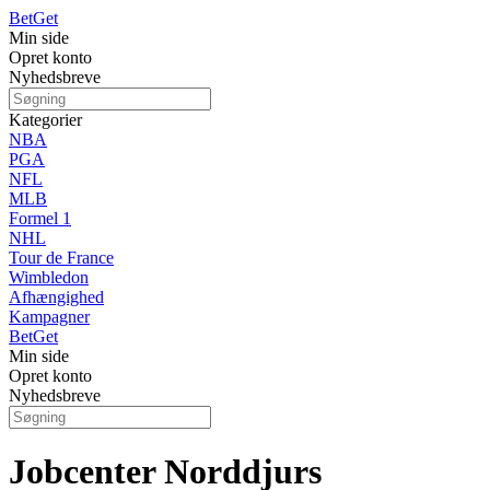
Bet
Get
Min side
Opret konto
Nyhedsbreve
Kategorier
NBA
PGA
NFL
MLB
Formel 1
NHL
Tour de France
Wimbledon
Afhængighed
Kampagner
Bet
Get
Min side
Opret konto
Nyhedsbreve
Jobcenter Norddjurs