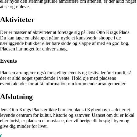
eller nyde den stemningsfulde atmosfære om aftenen, er der altid noget
at se og opleve.
Aktiviteter
Der er masser af aktiviteter at foretage sig på Jens Otto Krags Plads.
Du kan tage en afslappet gåtur, nyde et kunstværk, shoppe i de
nærliggende butikker eller bare sidde og slappe af med en god bog.
Pladsen har noget for enhver smag.
Events
Pladsen arrangerer også forskellige events og festivaler året rundt, så
der er altid noget spændende i vente. Hold øje med pladsens
eventkalender for at få information om kommende arrangementer.
Afslutning
Jens Otto Krags Plads er ikke bare en plads i København – det er et
levende centrum for kultur, historie og samvær. Uanset om du er lokal
eller turist, er pladsen et must-see, der vil berige dit besøg i byen og
give dig minder for livet.