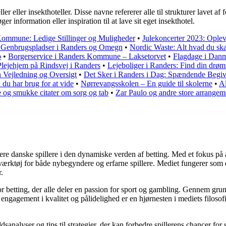
 eller insekthoteller. Disse navne refererer alle til strukturer lavet af f
r information eller inspiration til at lave sit eget insekthotel.
Kommune: Ledige Stillinger og Muligheder
•
Julekoncerter 2023: Ople
 Genbrugspladser i Randers og Omegn
•
Nordic Waste: Alt hvad du sk
b
•
Borgerservice i Randers Kommune – Laksetorvet
•
Flagdage i Danma
lejehjem på Rindsvej i Randers
•
Lejeboliger i Randers: Find din drøm
 Vejledning og Oversigt
•
Det Sker i Randers i Dag: Spændende Begive
du har brug for at vide
•
Nørrevangsskolen – En guide til skolerne
•
Al
 og smukke citater om sorg og tab
•
Zar Paulo og andre store arrangem
gagere danske spillere i den dynamiske verden af betting. Med et fokus 
t værktøj for både nybegyndere og erfarne spillere. Mediet fungerer som
.
for betting, der alle deler en passion for sport og gambling. Gennem gru
ngagement i kvalitet og pålidelighed er en hjørnesten i mediets filosofi 
sanalyser og tips til strategier, der kan forbedre spillerens chancer for