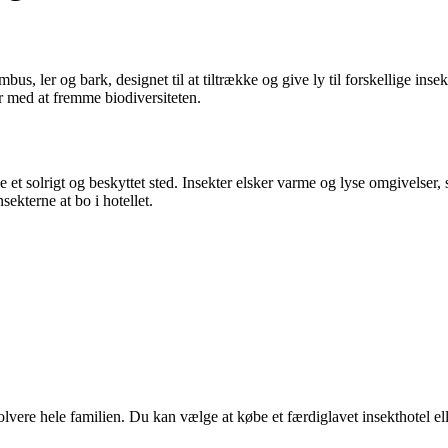
ambus, ler og bark, designet til at tiltrække og give ly til forskellige in
er med at fremme biodiversiteten.
e et solrigt og beskyttet sted. Insekter elsker varme og lyse omgivelser,
ekterne at bo i hotellet.
olvere hele familien. Du kan vælge at købe et færdiglavet insekthotel el