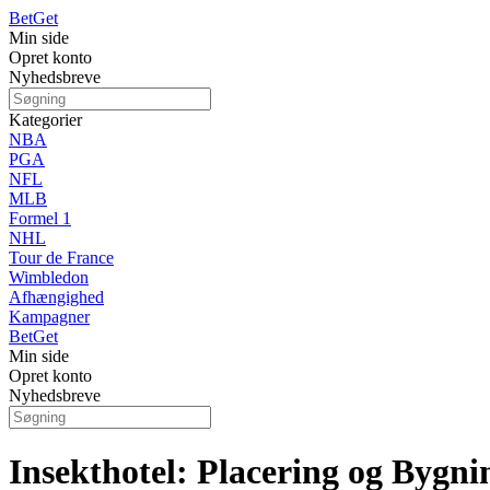
Bet
Get
Min side
Opret konto
Nyhedsbreve
Kategorier
NBA
PGA
NFL
MLB
Formel 1
NHL
Tour de France
Wimbledon
Afhængighed
Kampagner
Bet
Get
Min side
Opret konto
Nyhedsbreve
Insekthotel: Placering og Bygni