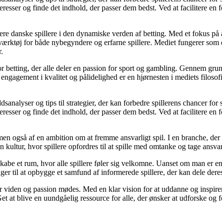
eresser og finde det indhold, der passer dem bedst. Ved at facilitere en 
gagere danske spillere i den dynamiske verden af betting. Med et fokus 
t værktøj for både nybegyndere og erfarne spillere. Mediet fungerer som
.
for betting, der alle deler en passion for sport og gambling. Gennem gru
ngagement i kvalitet og pålidelighed er en hjørnesten i mediets filosofi 
sanalyser og tips til strategier, der kan forbedre spillerens chancer for
eresser og finde det indhold, der passer dem bedst. Ved at facilitere en 
men også af en ambition om at fremme ansvarligt spil. I en branche, der 
n kultur, hvor spillere opfordres til at spille med omtanke og tage ansva
be et rum, hvor alle spillere føler sig velkomne. Uanset om man er en erf
ger til at opbygge et samfund af informerede spillere, der kan dele deres
r viden og passion mødes. Med en klar vision for at uddanne og inspirere
 at blive en uundgåelig ressource for alle, der ønsker at udforske og fo