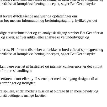
forståelse af komplekse bettingkonceptet, søger Bet Get at styrke
på at levere dybdegående analyser og opdateringer om
 en bro mellem information og beslutningstagning, hvilket gør det
ndige researchmetoder og en analytisk tilgang stræber Bet Get efter at
og sikrer, at hver artikel eller analyse er velunderbygget og
 succes. Platformen tilstræber at dække en bred vifte af sportsgrene og
forståelse af komplekse bettingkonceptet, søger Bet Get at styrke
kan være præget af hastighed og intensiv konkurrence, er det vigtigt
r for deres handlinger.
aren bettor eller ny til scenen, er mediets tilgang designet til at
 erfaringer og indsigter.
 spillere, er det mediets mission at bidrage til en mere bevidst og
rstå bettingens mange facetter.