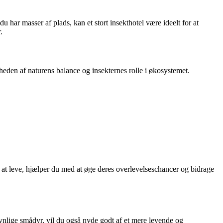
u har masser af plads, kan et stort insekthotel være ideelt for at
.
gheden af naturens balance og insekternes rolle i økosystemet.
d at leve, hjælper du med at øge deres overlevelseschancer og bidrage
avnlige smådyr, vil du også nyde godt af et mere levende og