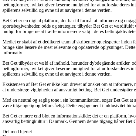
bettingformer, hvilket giver læserne mulighed for at udforske deres int
spillerens selvtillid og evne til at navigere i denne verden.
Bet Get er en digital platform, der har til formål at informere og en
sportsbegivenheder, odds og strategier, tilbyder Bet Get et værdifuld
muligt for brugerne at træffe informerede valg i deres bettingaktiviteter
Mediet er skabt af et dedikeret team af skribenter og eksperter inden 
bringe sine læsere de mest relevante og opdaterede oplysninger. Dette e
informativ.
Bet Get tilbyder et væld af indhold, herunder dybdegående artikler, odd
bettingformer, hvilket giver læserne mulighed for at udforske deres int
spillerens selvtillid og evne til at navigere i denne verden.
Eksistensen af Bet Get er ikke kun drevet af ønsket om at informere, 
at understrege vigtigheden af ansvarligt betting. Bet Get understøtter e
Med en neutral og saglig tone i sin kommunikation, søger Bet Get at ska
være tilgængelig og letforståelig. Dette engagement i inklusivitet bidra
Bet Get er mere end blot en informationskilde; det er en platform, hvo
ansvarlig bettingkultur i Danmark. Gennem denne tilgang håber Bet Get
Del med hjertet