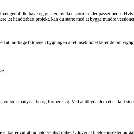
afhænger af din have og ønsker, hvilken størrelse der passer bedst. Hvis d
re let håndterbart projekt, kan du starte med at bygge mindre versioner
. Ved at inddrage børnene i bygningen af et insekthotel lærer de om vigti
ste
 gavnlige smådyr at bo og formere sig. Ved at tilbyde dem et sikkert ste
e et bæredygtigt og naturvenligt miljø. Udover at hjælpe insekter og g