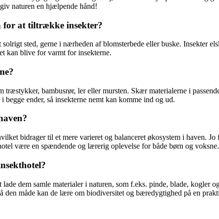
 giv naturen en hjælpende hånd!
for at tiltrække insekter?
et et solrigt sted, gerne i nærheden af blomsterbede eller buske. Insekter e
et kan blive for varmt for insekterne.
mme?
 træstykker, bambusrør, ler eller mursten. Skær materialerne i passend
ne i begge ender, så insekterne nemt kan komme ind og ud.
i haven?
 hvilket bidrager til et mere varieret og balanceret økosystem i haven. Jo 
thotel være en spændende og lærerig oplevelse for både børn og voksne.
insekthotel?
at lade dem samle materialer i naturen, som f.eks. pinde, blade, kogler
. På den måde kan de lære om biodiversitet og bæredygtighed på en prakt