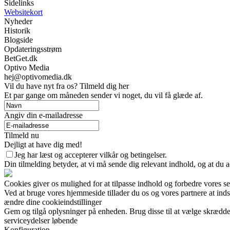
Sidelinks
Websitekort
Nyheder
Historik
Blogside
Opdateringsstrøm
BetGet.dk
Optivo Media
hej@optivomedia.dk
Vil du have nyt fra os? Tilmeld dig her
Et par gange om måneden sender vi noget, du vil få glæde af.
Angiv din e-mailadresse
Tilmeld nu
Dejligt at have dig med!
Jeg har læst og accepterer vilkår og betingelser.
Din tilmelding betyder, at vi må sende dig relevant indhold, og at du a
Cookies giver os mulighed for at tilpasse indhold og forbedre vores s
Ved at bruge vores hjemmeside tillader du os og vores partnere at ind
ændre dine cookieindstillinger
Gem og tilgå oplysninger på enheden. Brug disse til at vælge skrædder
serviceydelser løbende
Konfiguration