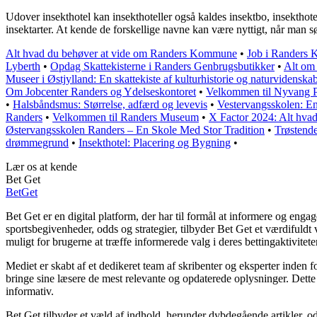
Udover insekthotel kan insekthoteller også kaldes insektbo, insekthoteller
insektarter. At kende de forskellige navne kan være nyttigt, når man søge
Alt hvad du behøver at vide om Randers Kommune
•
Job i Randers 
Lyberth
•
Opdag Skattekisterne i Randers Genbrugsbutikker
•
Alt om
Museer i Østjylland: En skattekiste af kulturhistorie og naturvidenska
Om Jobcenter Randers og Ydelseskontoret
•
Velkommen til Nyvang P
•
Halsbåndsmus: Størrelse, adfærd og levevis
•
Vestervangsskolen: En
Randers
•
Velkommen til Randers Museum
•
X Factor 2024: Alt hvad 
Østervangsskolen Randers – En Skole Med Stor Tradition
•
Trøstende
drømmegrund
•
Insekthotel: Placering og Bygning
•
Lær os at kende
Bet Get
Bet
Get
Bet Get er en digital platform, der har til formål at informere og en
sportsbegivenheder, odds og strategier, tilbyder Bet Get et værdifuld
muligt for brugerne at træffe informerede valg i deres bettingaktiviteter
Mediet er skabt af et dedikeret team af skribenter og eksperter inden 
bringe sine læsere de mest relevante og opdaterede oplysninger. Dette e
informativ.
Bet Get tilbyder et væld af indhold, herunder dybdegående artikler, odd