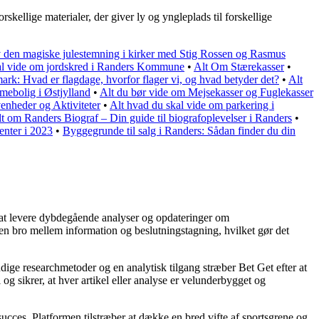
orskellige materialer, der giver ly og yngleplads til forskellige
v den magiske julestemning i kirker med Stig Rossen og Rasmus
al vide om jordskred i Randers Kommune
•
Alt Om Stærekasser
•
rk: Hvad er flagdage, hvorfor flager vi, og hvad betyder det?
•
Alt
mebolig i Østjylland
•
Alt du bør vide om Mejsekasser og Fuglekasser
nheder og Aktiviteter
•
Alt hvad du skal vide om parkering i
t om Randers Biograf – Din guide til biografoplevelser i Randers
•
enter i 2023
•
Byggegrunde til salg i Randers: Sådan finder du din
på at levere dybdegående analyser og opdateringer om
 en bro mellem information og beslutningstagning, hvilket gør det
ndige researchmetoder og en analytisk tilgang stræber Bet Get efter at
og sikrer, at hver artikel eller analyse er velunderbygget og
 succes. Platformen tilstræber at dække en bred vifte af sportsgrene og