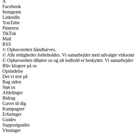
X
Facebook
Instagram
LinkedIn
YouTube
Pinterest
TikTok
Mail
RSS
© Ophavsretten håndhæves.
© Alle rettigheder forbeholdes. Vi samarbejder med udvalgte virksomh
© Ophavsretten tilhører os og alt indhold er beskyttet. Vi samarbejder
Bliv klogere på os
Oprindelse
Det vi tror på
Bag siden
Støt os
Afdelinger
Bidrag
Gaver til dig
Kampagner
Erfaringer
Guides
Supportguides
Visninger