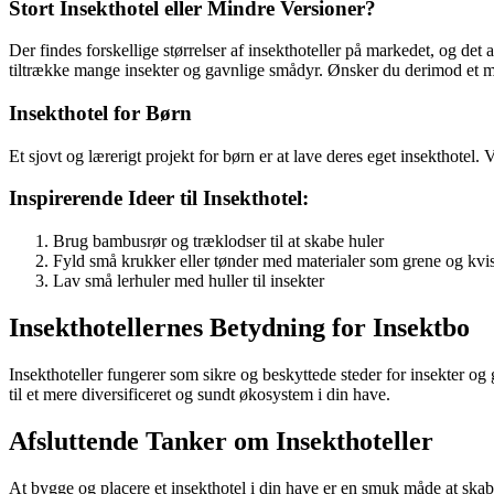
Stort Insekthotel eller Mindre Versioner?
Der findes forskellige størrelser af insekthoteller på markedet, og det 
tiltrække mange insekter og gavnlige smådyr. Ønsker du derimod et me
Insekthotel for Børn
Et sjovt og lærerigt projekt for børn er at lave deres eget insekthotel
Inspirerende Ideer til Insekthotel:
Brug bambusrør og træklodser til at skabe huler
Fyld små krukker eller tønder med materialer som grene og kvi
Lav små lerhuler med huller til insekter
Insekthotellernes Betydning for Insektbo
Insekthoteller fungerer som sikre og beskyttede steder for insekter og
til et mere diversificeret og sundt økosystem i din have.
Afsluttende Tanker om Insekthoteller
At bygge og placere et insekthotel i din have er en smuk måde at skab