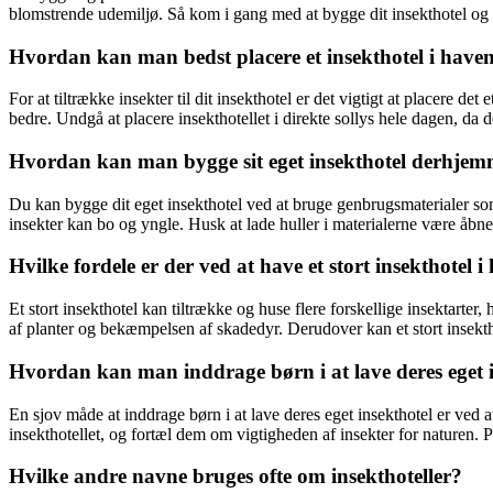
blomstrende udemiljø. Så kom i gang med at bygge dit insekthotel og
Hvordan kan man bedst placere et insekthotel i haven 
For at tiltrække insekter til dit insekthotel er det vigtigt at placere d
bedre. Undgå at placere insekthotellet i direkte sollys hele dagen, da d
Hvordan kan man bygge sit eget insekthotel derhje
Du kan bygge dit eget insekthotel ved at bruge genbrugsmaterialer som
insekter kan bo og yngle. Husk at lade huller i materialerne være åb
Hvilke fordele er der ved at have et stort insekthotel 
Et stort insekthotel kan tiltrække og huse flere forskellige insektarter,
af planter og bekæmpelsen af skadedyr. Derudover kan et stort insek
Hvordan kan man inddrage børn i at lave deres eget 
En sjov måde at inddrage børn i at lave deres eget insekthotel er ved 
insekthotellet, og fortæl dem om vigtigheden af insekter for naturen
Hvilke andre navne bruges ofte om insekthoteller?