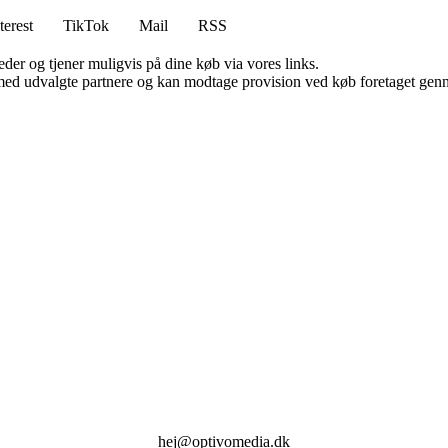
terest
TikTok
Mail
RSS
er og tjener muligvis på dine køb via vores links.
med udvalgte partnere og kan modtage provision ved køb foretaget gennem
hej@optivomedia.dk