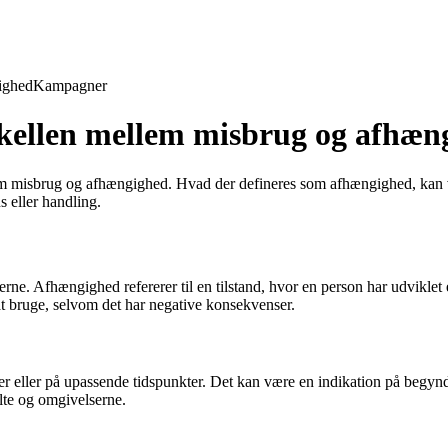
ighed
Kampagner
kellen mellem misbrug og afhæn
em misbrug og afhængighed. Hvad der defineres som afhængighed, kan vari
s eller handling.
erne. Afhængighed refererer til en tilstand, hvor en person har udviklet e
at bruge, selvom det har negative konsekvenser.
der eller på upassende tidspunkter. Det kan være en indikation på beg
lte og omgivelserne.