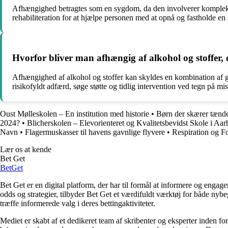
Afhængighed betragtes som en sygdom, da den involverer komplekse
rehabiliteration for at hjælpe personen med at opnå og fastholde en
Hvorfor bliver man afhængig af alkohol og stoffer
Afhængighed af alkohol og stoffer kan skyldes en kombination af ge
risikofyldt adfærd, søge støtte og tidlig intervention ved tegn på mi
Oust Mølleskolen – En institution med historie
•
Børn der skærer tænde
2024?
•
Blicherskolen – Elevorienteret og Kvalitetsbevidst Skole i Aar
Navn
•
Flagermuskasser til havens gavnlige flyvere
•
Respiration og Fo
Lær os at kende
Bet Get
Bet
Get
Bet Get er en digital platform, der har til formål at informere og eng
odds og strategier, tilbyder Bet Get et værdifuldt værktøj for både nyb
træffe informerede valg i deres bettingaktiviteter.
Mediet er skabt af et dedikeret team af skribenter og eksperter inden fo