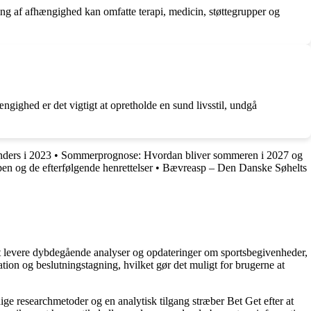
g af afhængighed kan omfatte terapi, medicin, støttegrupper og
gighed er det vigtigt at opretholde en sund livsstil, undgå
ders i 2023
•
Sommerprognose: Hvordan bliver sommeren i 2027 og
n og de efterfølgende henrettelser
•
Bævreasp – Den Danske Søhelts
å at levere dybdegående analyser og opdateringer om sportsbegivenheder,
tion og beslutningstagning, hvilket gør det muligt for brugerne at
ige researchmetoder og en analytisk tilgang stræber Bet Get efter at