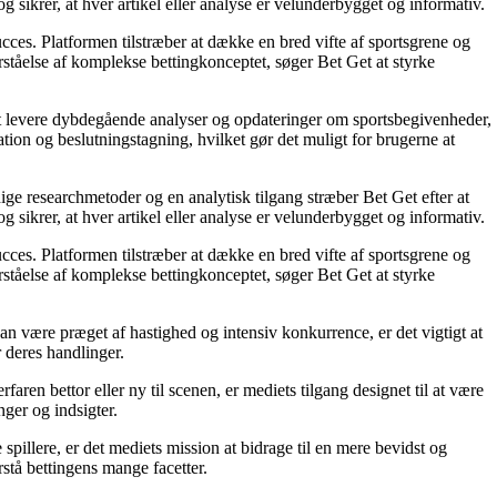
g sikrer, at hver artikel eller analyse er velunderbygget og informativ.
succes. Platformen tilstræber at dække en bred vifte af sportsgrene og
orståelse af komplekse bettingkonceptet, søger Bet Get at styrke
å at levere dybdegående analyser og opdateringer om sportsbegivenheder,
tion og beslutningstagning, hvilket gør det muligt for brugerne at
ige researchmetoder og en analytisk tilgang stræber Bet Get efter at
g sikrer, at hver artikel eller analyse er velunderbygget og informativ.
succes. Platformen tilstræber at dække en bred vifte af sportsgrene og
orståelse af komplekse bettingkonceptet, søger Bet Get at styrke
an være præget af hastighed og intensiv konkurrence, er det vigtigt at
r deres handlinger.
ren bettor eller ny til scenen, er mediets tilgang designet til at være
nger og indsigter.
pillere, er det mediets mission at bidrage til en mere bevidst og
stå bettingens mange facetter.