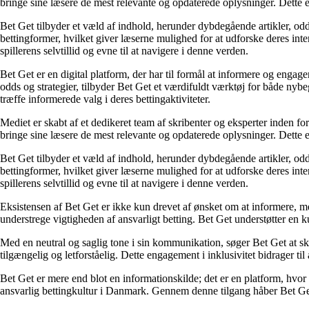
bringe sine læsere de mest relevante og opdaterede oplysninger. Dette en
Bet Get tilbyder et væld af indhold, herunder dybdegående artikler, odds
bettingformer, hvilket giver læserne mulighed for at udforske deres inte
spillerens selvtillid og evne til at navigere i denne verden.
Bet Get er en digital platform, der har til formål at informere og eng
odds og strategier, tilbyder Bet Get et værdifuldt værktøj for både nyb
træffe informerede valg i deres bettingaktiviteter.
Mediet er skabt af et dedikeret team af skribenter og eksperter inden fo
bringe sine læsere de mest relevante og opdaterede oplysninger. Dette en
Bet Get tilbyder et væld af indhold, herunder dybdegående artikler, odds
bettingformer, hvilket giver læserne mulighed for at udforske deres inte
spillerens selvtillid og evne til at navigere i denne verden.
Eksistensen af Bet Get er ikke kun drevet af ønsket om at informere, me
understrege vigtigheden af ansvarligt betting. Bet Get understøtter en ku
Med en neutral og saglig tone i sin kommunikation, søger Bet Get at skab
tilgængelig og letforståelig. Dette engagement i inklusivitet bidrager ti
Bet Get er mere end blot en informationskilde; det er en platform, hvor 
ansvarlig bettingkultur i Danmark. Gennem denne tilgang håber Bet Get a