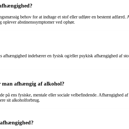
 afhængighed?
ngsmæssig behov for at indtage et stof eller udføre en bestemt adfærd.
 og oplever abstinenssymptomer ved ophør.
mens afhængighed indebærer en fysisk og/eller psykisk afhængighed af st
r man afhængig af alkohol?
e på ens fysiske, mentale eller sociale velbefindende. Afhængighed af a
re sit alkoholforbrug.
 afhængighed?