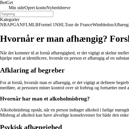
Bet
Get
Min side
Opret konto
Nyhedsbreve
Kategorier
NBA
PGA
NFL
MLB
Formel 1
NHL
Tour de France
Wimbledon
Afhæng
Hvornår er man afhængig? Fors
Når det kommer til at forstå afhængighed, er det vigtigt at skelne mell
hjælpe med at identificere, hvornår en person er afhængig af en substan
Afklaring af begreber
For at forstå, hvornår man er afhængig, er det vigtigt at definere begreb
medføre, at personen mister kontrol over sit forbrug og fortsætter med 
Hvornår har man et alkoholmisbrug?
Alkoholmisbrug opstår, når en person indtager alkohol i farlige mæng
Misbrug af alkohol kan have alvorlige konsekvenser for både den enke
Psykisk afhængighed