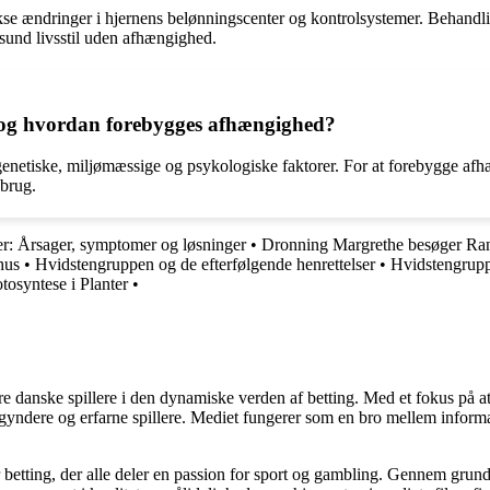
 ændringer i hjernens belønningscenter og kontrolsystemer. Behandlin
 sund livsstil uden afhængighed.
, og hvordan forebygges afhængighed?
netiske, miljømæssige og psykologiske faktorer. For at forebygge afhæn
sbrug.
r: Årsager, symptomer og løsninger
•
Dronning Margrethe besøger Ran
hus
•
Hvidstengruppen og de efterfølgende henrettelser
•
Hvidstengruppe
tosyntese i Planter
•
agere danske spillere i den dynamiske verden af betting. Med et fokus p
egyndere og erfarne spillere. Mediet fungerer som en bro mellem informa
r betting, der alle deler en passion for sport og gambling. Gennem grund