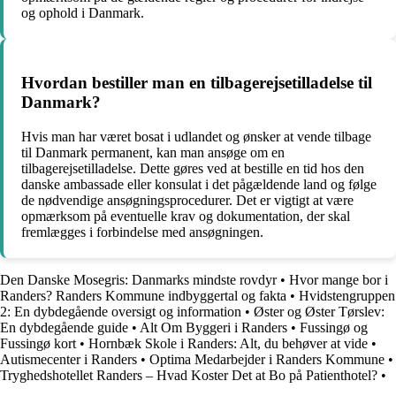
og ophold i Danmark.
Hvordan bestiller man en tilbagerejsetilladelse til
Danmark?
Hvis man har været bosat i udlandet og ønsker at vende tilbage
til Danmark permanent, kan man ansøge om en
tilbagerejsetilladelse. Dette gøres ved at bestille en tid hos den
danske ambassade eller konsulat i det pågældende land og følge
de nødvendige ansøgningsprocedurer. Det er vigtigt at være
opmærksom på eventuelle krav og dokumentation, der skal
fremlægges i forbindelse med ansøgningen.
Den Danske Mosegris: Danmarks mindste rovdyr
•
Hvor mange bor i
Randers? Randers Kommune indbyggertal og fakta
•
Hvidstengruppen
2: En dybdegående oversigt og information
•
Øster og Øster Tørslev:
En dybdegående guide
•
Alt Om Byggeri i Randers
•
Fussingø og
Fussingø kort
•
Hornbæk Skole i Randers: Alt, du behøver at vide
•
Autismecenter i Randers
•
Optima Medarbejder i Randers Kommune
•
Tryghedshotellet Randers – Hvad Koster Det at Bo på Patienthotel?
•