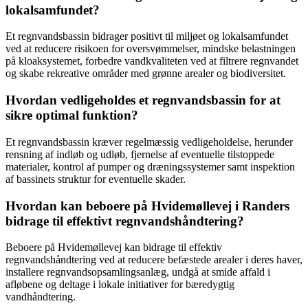
lokalsamfundet?
Et regnvandsbassin bidrager positivt til miljøet og lokalsamfundet
ved at reducere risikoen for oversvømmelser, mindske belastningen
på kloaksystemet, forbedre vandkvaliteten ved at filtrere regnvandet
og skabe rekreative områder med grønne arealer og biodiversitet.
Hvordan vedligeholdes et regnvandsbassin for at
sikre optimal funktion?
Et regnvandsbassin kræver regelmæssig vedligeholdelse, herunder
rensning af indløb og udløb, fjernelse af eventuelle tilstoppede
materialer, kontrol af pumper og dræningssystemer samt inspektion
af bassinets struktur for eventuelle skader.
Hvordan kan beboere på Hvidemøllevej i Randers
bidrage til effektivt regnvandshåndtering?
Beboere på Hvidemøllevej kan bidrage til effektiv
regnvandshåndtering ved at reducere befæstede arealer i deres haver,
installere regnvandsopsamlingsanlæg, undgå at smide affald i
afløbene og deltage i lokale initiativer for bæredygtig
vandhåndtering.