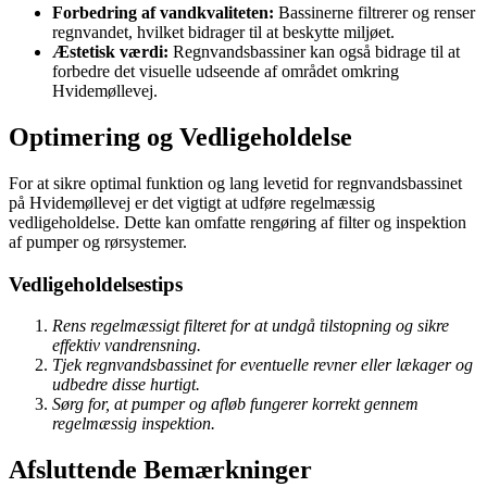
Forbedring af vandkvaliteten:
Bassinerne filtrerer og renser
regnvandet, hvilket bidrager til at beskytte miljøet.
Æstetisk værdi:
Regnvandsbassiner kan også bidrage til at
forbedre det visuelle udseende af området omkring
Hvidemøllevej.
Optimering og Vedligeholdelse
For at sikre optimal funktion og lang levetid for regnvandsbassinet
på Hvidemøllevej er det vigtigt at udføre regelmæssig
vedligeholdelse. Dette kan omfatte rengøring af filter og inspektion
af pumper og rørsystemer.
Vedligeholdelsestips
Rens regelmæssigt filteret for at undgå tilstopning og sikre
effektiv vandrensning.
Tjek regnvandsbassinet for eventuelle revner eller lækager og
udbedre disse hurtigt.
Sørg for, at pumper og afløb fungerer korrekt gennem
regelmæssig inspektion.
Afsluttende Bemærkninger