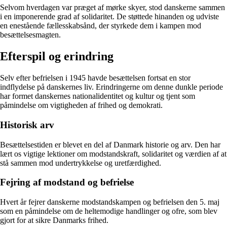
Selvom hverdagen var præget af mørke skyer, stod danskerne sammen
i en imponerende grad af solidaritet. De støttede hinanden og udviste
en enestående fællesskabsånd, der styrkede dem i kampen mod
besættelsesmagten.
Efterspil og erindring
Selv efter befrielsen i 1945 havde besættelsen fortsat en stor
indflydelse på danskernes liv. Erindringerne om denne dunkle periode
har formet danskernes nationalidentitet og kultur og tjent som
påmindelse om vigtigheden af frihed og demokrati.
Historisk arv
Besættelsestiden er blevet en del af Danmark historie og arv. Den har
lært os vigtige lektioner om modstandskraft, solidaritet og værdien af at
stå sammen mod undertrykkelse og uretfærdighed.
Fejring af modstand og befrielse
Hvert år fejrer danskerne modstandskampen og befrielsen den 5. maj
som en påmindelse om de heltemodige handlinger og ofre, som blev
gjort for at sikre Danmarks frihed.