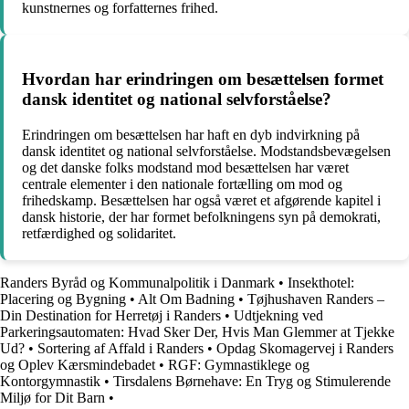
kunstnernes og forfatternes frihed.
Hvordan har erindringen om besættelsen formet
dansk identitet og national selvforståelse?
Erindringen om besættelsen har haft en dyb indvirkning på
dansk identitet og national selvforståelse. Modstandsbevægelsen
og det danske folks modstand mod besættelsen har været
centrale elementer i den nationale fortælling om mod og
frihedskamp. Besættelsen har også været et afgørende kapitel i
dansk historie, der har formet befolkningens syn på demokrati,
retfærdighed og solidaritet.
Randers Byråd og Kommunalpolitik i Danmark
•
Insekthotel:
Placering og Bygning
•
Alt Om Badning
•
Tøjhushaven Randers –
Din Destination for Herretøj i Randers
•
Udtjekning ved
Parkeringsautomaten: Hvad Sker Der, Hvis Man Glemmer at Tjekke
Ud?
•
Sortering af Affald i Randers
•
Opdag Skomagervej i Randers
og Oplev Kærsmindebadet
•
RGF: Gymnastiklege og
Kontorgymnastik
•
Tirsdalens Børnehave: En Tryg og Stimulerende
Miljø for Dit Barn
•