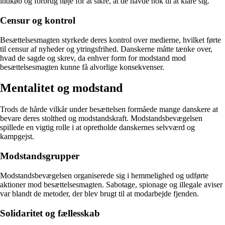
indkøb og forbrug nøje for at sikre, at de havde nok til at klare sig.
Censur og kontrol
Besættelsesmagten styrkede deres kontrol over medierne, hvilket førte
til censur af nyheder og ytringsfrihed. Danskerne måtte tænke over,
hvad de sagde og skrev, da enhver form for modstand mod
besættelsesmagten kunne få alvorlige konsekvenser.
Mentalitet og modstand
Trods de hårde vilkår under besættelsen formåede mange danskere at
bevare deres stolthed og modstandskraft. Modstandsbevægelsen
spillede en vigtig rolle i at opretholde danskernes selvværd og
kampgejst.
Modstandsgrupper
Modstandsbevægelsen organiserede sig i hemmelighed og udførte
aktioner mod besættelsesmagten. Sabotage, spionage og illegale aviser
var blandt de metoder, der blev brugt til at modarbejde fjenden.
Solidaritet og fællesskab