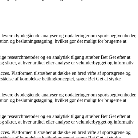
å at levere dybdegående analyser og opdateringer om sportsbegivenheder,
tion og beslutningstagning, hvilket gør det muligt for brugerne at
ige researchmetoder og en analytisk tilgang stræber Bet Get efter at
g sikrer, at hver artikel eller analyse er velunderbygget og informativ.
succes. Platformen tilstræber at dække en bred vifte af sportsgrene og
orståelse af komplekse bettingkonceptet, søger Bet Get at styrke
å at levere dybdegående analyser og opdateringer om sportsbegivenheder,
tion og beslutningstagning, hvilket gør det muligt for brugerne at
ige researchmetoder og en analytisk tilgang stræber Bet Get efter at
g sikrer, at hver artikel eller analyse er velunderbygget og informativ.
succes. Platformen tilstræber at dække en bred vifte af sportsgrene og
orståelse af komplekse bettingkonceptet, søger Bet Get at styrke