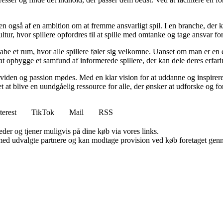
n også af en ambition om at fremme ansvarligt spil. I en branche, der k
ltur, hvor spillere opfordres til at spille med omtanke og tage ansvar fo
e et rum, hvor alle spillere føler sig velkomne. Uanset om man er en erfa
l at opbygge et samfund af informerede spillere, der kan dele deres erfari
viden og passion mødes. Med en klar vision for at uddanne og inspirere s
t blive en uundgåelig ressource for alle, der ønsker at udforske og for
terest
TikTok
Mail
RSS
er og tjener muligvis på dine køb via vores links.
med udvalgte partnere og kan modtage provision ved køb foretaget gennem