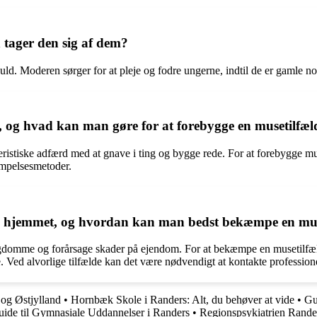
tager den sig af dem?
ld. Moderen sørger for at pleje og fodre ungerne, indtil de er gamle nok t
 og hvad kan man gøre for at forebygge en musetilfæl
istiske adfærd med at gnave i ting og bygge rede. For at forebygge mu
æmpelsesmetoder.
 i hjemmet, og hvordan kan man bedst bekæmpe en mus
domme og forårsage skader på ejendom. For at bekæmpe en musetilfælde
e. Ved alvorlige tilfælde kan det være nødvendigt at kontakte professi
 og Østjylland
•
Hornbæk Skole i Randers: Alt, du behøver at vide
•
Gu
ide til Gymnasiale Uddannelser i Randers
•
Regionspsykiatrien Rander