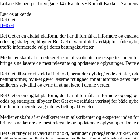
Lokale Ekspert på Torvegade 14 i Randers
•
Romalt Bakker: Naturens
Lær os at kende
Bet Get
Bet
Get
Bet Get er en digital platform, der har til formål at informere og eng
odds og strategier, tilbyder Bet Get et værdifuldt værktøj for både nyb
træffe informerede valg i deres bettingaktiviteter.
Mediet er skabt af et dedikeret team af skribenter og eksperter inden fo
bringe sine læsere de mest relevante og opdaterede oplysninger. Dette en
Bet Get tilbyder et væld af indhold, herunder dybdegående artikler, odds
bettingformer, hvilket giver læserne mulighed for at udforske deres inte
spillerens selvtillid og evne til at navigere i denne verden.
Bet Get er en digital platform, der har til formål at informere og eng
odds og strategier, tilbyder Bet Get et værdifuldt værktøj for både nyb
træffe informerede valg i deres bettingaktiviteter.
Mediet er skabt af et dedikeret team af skribenter og eksperter inden fo
bringe sine læsere de mest relevante og opdaterede oplysninger. Dette en
Bet Get tilbyder et væld af indhold, herunder dybdegående artikler, odds
bettingformer, hvilket giver læserne mulighed for at udforske deres inte