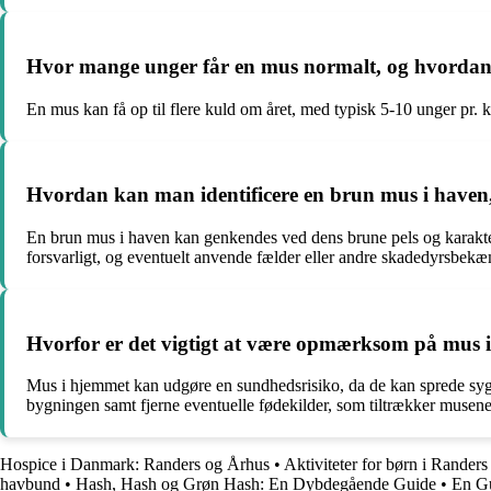
Hvor mange unger får en mus normalt, og hvordan 
En mus kan få op til flere kuld om året, med typisk 5-10 unger pr. ku
Hvordan kan man identificere en brun mus i haven,
En brun mus i haven kan genkendes ved dens brune pels og karakter
forsvarligt, og eventuelt anvende fælder eller andre skadedyrsbek
Hvorfor er det vigtigt at være opmærksom på mus
Mus i hjemmet kan udgøre en sundhedsrisiko, da de kan sprede syg
bygningen samt fjerne eventuelle fødekilder, som tiltrækker musen
Hospice i Danmark: Randers og Århus
•
Aktiviteter for børn i Randers
havbund
•
Hash, Hash og Grøn Hash: En Dybdegående Guide
•
En Gu