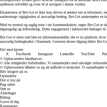
spillerens selvtillid og evne til at navigere i denne verden.
Eksistensen af Bet Get er ikke kun drevet af ønsket om at informere, me
understrege vigtigheden af ansvarligt betting. Bet Get understøtter en ku
Med en neutral og saglig tone i sin kommunikation, søger Bet Get at skab
tilgængelig og letforståelig. Dette engagement i inklusivitet bidrager ti
Bet Get er mere end blot en informationskilde; det er en platform, hvor 
ansvarlig bettingkultur i Danmark. Gennem denne tilgang håber Bet Get a
Del med hjertet
X
Facebook
Instagram
LinkedIn
YouTube
Pin
© Ophavsretten håndhæves.
© Alle rettigheder forbeholdes. Vi samarbejder med udvalgte virksomhed
© Ophavsretten tilhører os og alt indhold er beskyttet. Vi samarbejder 
Bliv klogere på os
Oprindelse
Det vi tror på
Bag siden
Støt os
Afdelinger
Bidrag
Gaver til dig
Kampagner