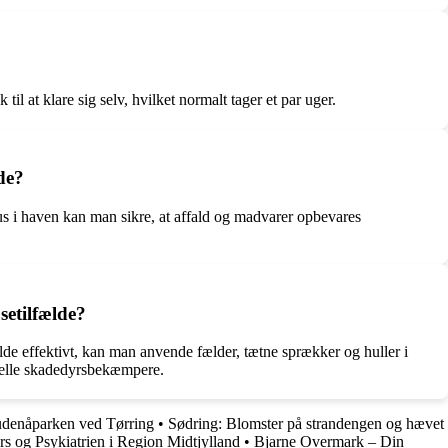
il at klare sig selv, hvilket normalt tager et par uger.
de?
s i haven kan man sikre, at affald og madvarer opbevares
etilfælde?
 effektivt, kan man anvende fælder, tætne sprækker og huller i
onelle skadedyrsbekæmpere.
denåparken ved Tørring
•
Sødring: Blomster på strandengen og hævet
s og Psykiatrien i Region Midtjylland
•
Bjarne Overmark – Din