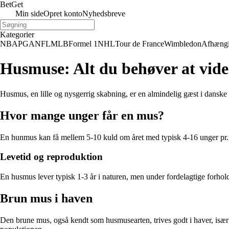
Bet
Get
Min side
Opret konto
Nyhedsbreve
Kategorier
NBA
PGA
NFL
MLB
Formel 1
NHL
Tour de France
Wimbledon
Afhæng
Husmuse: Alt du behøver at vide
Husmus, en lille og nysgerrig skabning, er en almindelig gæst i danske 
Hvor mange unger får en mus?
En hunmus kan få mellem 5-10 kuld om året med typisk 4-16 unger pr. ku
Levetid og reproduktion
En husmus lever typisk 1-3 år i naturen, men under fordelagtige forhold 
Brun mus i haven
Den brune mus, også kendt som husmusearten, trives godt i haver, især h