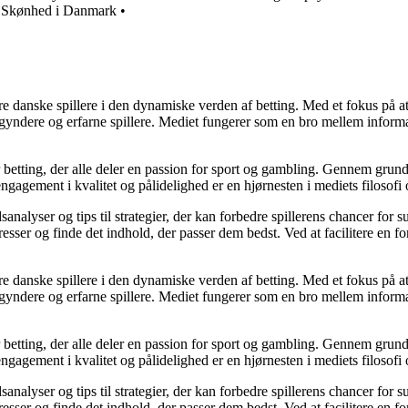
 Skønhed i Danmark
•
agere danske spillere i den dynamiske verden af betting. Med et fokus p
egyndere og erfarne spillere. Mediet fungerer som en bro mellem informa
r betting, der alle deler en passion for sport og gambling. Gennem grund
gagement i kvalitet og pålidelighed er en hjørnesten i mediets filosofi o
analyser og tips til strategier, der kan forbedre spillerens chancer for 
resser og finde det indhold, der passer dem bedst. Ved at facilitere en f
agere danske spillere i den dynamiske verden af betting. Med et fokus p
egyndere og erfarne spillere. Mediet fungerer som en bro mellem informa
r betting, der alle deler en passion for sport og gambling. Gennem grund
gagement i kvalitet og pålidelighed er en hjørnesten i mediets filosofi o
analyser og tips til strategier, der kan forbedre spillerens chancer for 
resser og finde det indhold, der passer dem bedst. Ved at facilitere en f