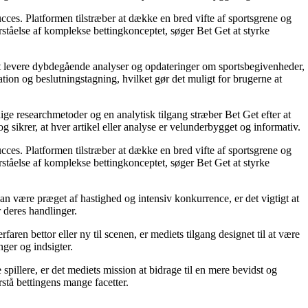
succes. Platformen tilstræber at dække en bred vifte af sportsgrene og
orståelse af komplekse bettingkonceptet, søger Bet Get at styrke
å at levere dybdegående analyser og opdateringer om sportsbegivenheder,
tion og beslutningstagning, hvilket gør det muligt for brugerne at
ige researchmetoder og en analytisk tilgang stræber Bet Get efter at
g sikrer, at hver artikel eller analyse er velunderbygget og informativ.
succes. Platformen tilstræber at dække en bred vifte af sportsgrene og
orståelse af komplekse bettingkonceptet, søger Bet Get at styrke
an være præget af hastighed og intensiv konkurrence, er det vigtigt at
r deres handlinger.
ren bettor eller ny til scenen, er mediets tilgang designet til at være
nger og indsigter.
pillere, er det mediets mission at bidrage til en mere bevidst og
stå bettingens mange facetter.