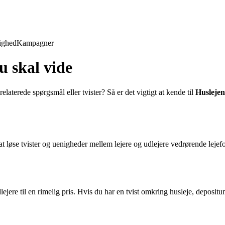
ighed
Kampagner
 skal vide
elaterede spørgsmål eller tvister? Så er det vigtigt at kende til
Husleje
 at løse tvister og uenigheder mellem lejere og udlejere vedrørende lejefo
dlejere til en rimelig pris. Hvis du har en tvist omkring husleje, deposit