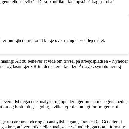
 generelle lejevilkår. Disse konflikter kan opstå på baggrund af
edrer mulighederne for at klage over mangler ved lejemålet.
småling: Alt du behøver at vide om trivsel på arbejdspladsen
•
Nyheder
mer og løsninger
•
Børn der skærer tænder: Årsager, symptomer og
å at levere dybdegående analyser og opdateringer om sportsbegivenheder,
tion og beslutningstagning, hvilket gør det muligt for brugerne at
ige researchmetoder og en analytisk tilgang stræber Bet Get efter at
g sikrer, at hver artikel eller analyse er velunderbygget og informativ.