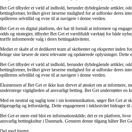
Bet Get tilbyder et væld af indhold, herunder dybdegående artikler, odds
bettingformer, hvilket giver læserne mulighed for at udforske deres inte
spillerens selvtillid og evne til at navigere i denne verden.
Bet Get er en digital platform, der har til formål at informere og eng
odds og strategier, tilbyder Bet Get et værdifuldt værktøj for både nyb
træffe informerede valg i deres bettingaktiviteter.
Mediet er skabt af et dedikeret team af skribenter og eksperter inden fo
bringe sine læsere de mest relevante og opdaterede oplysninger. Dette en
Bet Get tilbyder et væld af indhold, herunder dybdegående artikler, odds
bettingformer, hvilket giver læserne mulighed for at udforske deres inte
spillerens selvtillid og evne til at navigere i denne verden.
Eksistensen af Bet Get er ikke kun drevet af ønsket om at informere, me
understrege vigtigheden af ansvarligt betting. Bet Get understøtter en ku
Med en neutral og saglig tone i sin kommunikation, søger Bet Get at skab
tilgængelig og letforståelig. Dette engagement i inklusivitet bidrager ti
Bet Get er mere end blot en informationskilde; det er en platform, hvor 
ansvarlig bettingkultur i Danmark. Gennem denne tilgang håber Bet Get a
Del med hjertet