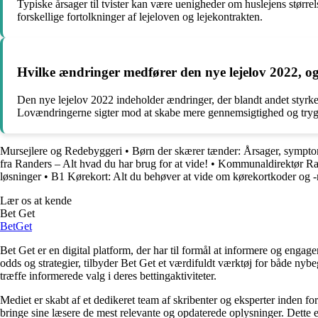
Typiske årsager til tvister kan være uenigheder om huslejens større
forskellige fortolkninger af lejeloven og lejekontrakten.
Hvilke ændringer medfører den nye lejelov 2022, o
Den nye lejelov 2022 indeholder ændringer, der blandt andet styrker
Lovændringerne sigter mod at skabe mere gennemsigtighed og trygh
Mursejlere og Redebyggeri
•
Børn der skærer tænder: Årsager, sympto
fra Randers – Alt hvad du har brug for at vide!
•
Kommunaldirektør Ra
løsninger
•
B1 Kørekort: Alt du behøver at vide om kørekortkoder og 
Lær os at kende
Bet Get
Bet
Get
Bet Get er en digital platform, der har til formål at informere og eng
odds og strategier, tilbyder Bet Get et værdifuldt værktøj for både nyb
træffe informerede valg i deres bettingaktiviteter.
Mediet er skabt af et dedikeret team af skribenter og eksperter inden fo
bringe sine læsere de mest relevante og opdaterede oplysninger. Dette en