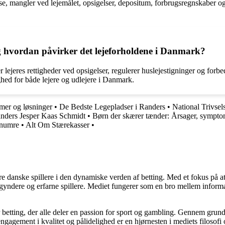
lse, mangler ved lejemålet, opsigelser, depositum, forbrugsregnskaber og
g hvordan påvirker det lejeforholdene i Danmark?
 lejeres rettigheder ved opsigelser, regulerer huslejestigninger og forb
ed for både lejere og udlejere i Danmark.
mer og løsninger
•
De Bedste Legepladser i Randers
•
National Trivsel
nders Jesper Kaas Schmidt
•
Børn der skærer tænder: Årsager, sympto
-numre
•
Alt Om Stærekasser
•
agere danske spillere i den dynamiske verden af betting. Med et fokus p
egyndere og erfarne spillere. Mediet fungerer som en bro mellem informa
r betting, der alle deler en passion for sport og gambling. Gennem grund
gagement i kvalitet og pålidelighed er en hjørnesten i mediets filosofi o