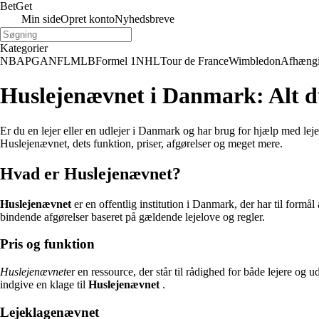
Bet
Get
Min side
Opret konto
Nyhedsbreve
Kategorier
NBA
PGA
NFL
MLB
Formel 1
NHL
Tour de France
Wimbledon
Afhæng
Huslejenævnet i Danmark: Alt du
Er du en lejer eller en udlejer i Danmark og har brug for hjælp med lejer
Huslejenævnet, dets funktion, priser, afgørelser og meget mere.
Hvad er Huslejenævnet?
Huslejenævnet
er en offentlig institution i Danmark, der har til formål
bindende afgørelser baseret på gældende lejelove og regler.
Pris og funktion
Huslejenævnet
er en ressource, der står til rådighed for både lejere og u
indgive en klage til
Huslejenævnet
.
Lejeklagenævnet