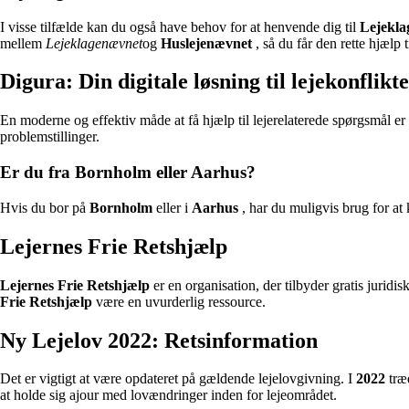
I visse tilfælde kan du også have behov for at henvende dig til
Lejekl
mellem
Lejeklagenævnet
og
Huslejenævnet
, så du får den rette hjælp 
Digura: Din digitale løsning til lejekonflikt
En moderne og effektiv måde at få hjælp til lejerelaterede spørgsmål 
problemstillinger.
Er du fra Bornholm eller Aarhus?
Hvis du bor på
Bornholm
eller i
Aarhus
, har du muligvis brug for at
Lejernes Frie Retshjælp
Lejernes Frie Retshjælp
er en organisation, der tilbyder gratis juridi
Frie Retshjælp
være en uvurderlig ressource.
Ny Lejelov 2022: Retsinformation
Det er vigtigt at være opdateret på gældende lejelovgivning. I
2022
træd
at holde sig ajour med lovændringer inden for lejeområdet.