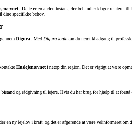
agenævnet
. Dette er en anden instans, der behandler klager relateret til 
til dine specifikke behov.
er
er gennem
Digura
. Med
Digura login
kan du nemt få adgang til professio
 kontakte
Huslejenævnet
i netop din region. Det er vigtigt at være opmæ
sk bistand og rådgivning til lejere. Hvis du har brug for hjælp til at fors
er en ny lejelov i kraft, og det er afgørende at være velinformeret om d