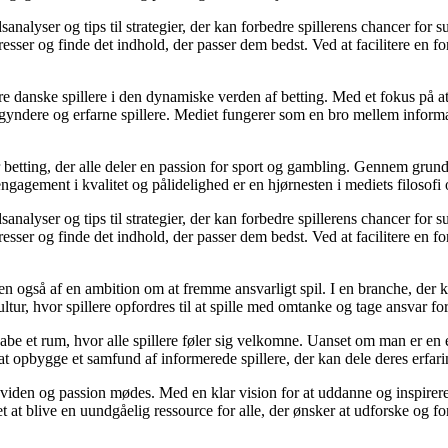
analyser og tips til strategier, der kan forbedre spillerens chancer for 
resser og finde det indhold, der passer dem bedst. Ved at facilitere en f
agere danske spillere i den dynamiske verden af betting. Med et fokus p
egyndere og erfarne spillere. Mediet fungerer som en bro mellem informa
r betting, der alle deler en passion for sport og gambling. Gennem grund
gagement i kvalitet og pålidelighed er en hjørnesten i mediets filosofi o
analyser og tips til strategier, der kan forbedre spillerens chancer for 
resser og finde det indhold, der passer dem bedst. Ved at facilitere en f
n også af en ambition om at fremme ansvarligt spil. I en branche, der k
ltur, hvor spillere opfordres til at spille med omtanke og tage ansvar fo
e et rum, hvor alle spillere føler sig velkomne. Uanset om man er en erfa
l at opbygge et samfund af informerede spillere, der kan dele deres erfari
viden og passion mødes. Med en klar vision for at uddanne og inspirere s
t blive en uundgåelig ressource for alle, der ønsker at udforske og for