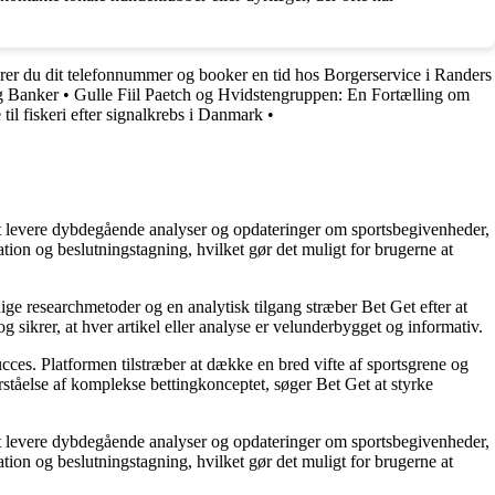
er du dit telefonnummer og booker en tid hos Borgerservice i Randers
og Banker
•
Gulle Fiil Paetch og Hvidstengruppen: En Fortælling om
til fiskeri efter signalkrebs i Danmark
•
å at levere dybdegående analyser og opdateringer om sportsbegivenheder,
tion og beslutningstagning, hvilket gør det muligt for brugerne at
ige researchmetoder og en analytisk tilgang stræber Bet Get efter at
g sikrer, at hver artikel eller analyse er velunderbygget og informativ.
succes. Platformen tilstræber at dække en bred vifte af sportsgrene og
orståelse af komplekse bettingkonceptet, søger Bet Get at styrke
å at levere dybdegående analyser og opdateringer om sportsbegivenheder,
tion og beslutningstagning, hvilket gør det muligt for brugerne at