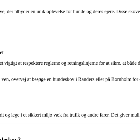
e, der tilbyder en unik oplevelse for hunde og deres ejere. Disse sko
et
vigtigt at respektere reglerne og retningslinjerne for at sikre, at båd
e ven, overvej at besøge en hundeskov i Randers eller på Bornholm for 
it og lege i et sikkert miljø væk fra trafik og andre farer. Det giver mu
undeskov?