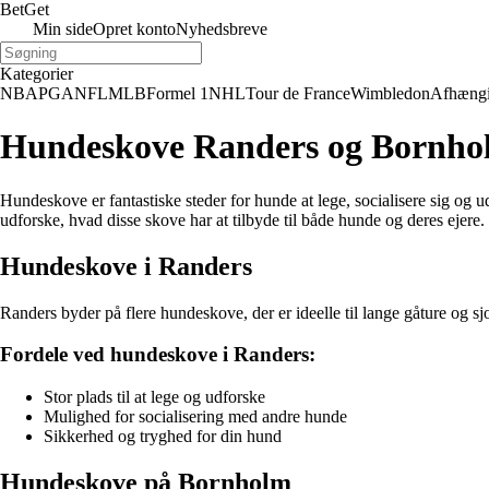
Bet
Get
Min side
Opret konto
Nyhedsbreve
Kategorier
NBA
PGA
NFL
MLB
Formel 1
NHL
Tour de France
Wimbledon
Afhæng
Hundeskove Randers og Bornholm: 
Hundeskove er fantastiske steder for hunde at lege, socialisere sig og
udforske, hvad disse skove har at tilbyde til både hunde og deres ejere.
Hundeskove i Randers
Randers byder på flere hundeskove, der er ideelle til lange gåture og sjo
Fordele ved hundeskove i Randers:
Stor plads til at lege og udforske
Mulighed for socialisering med andre hunde
Sikkerhed og tryghed for din hund
Hundeskove på Bornholm