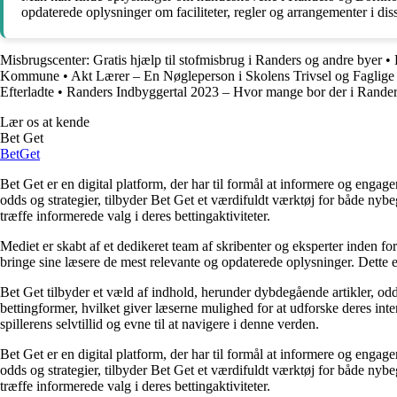
opdaterede oplysninger om faciliteter, regler og arrangementer i dis
Misbrugscenter: Gratis hjælp til stofmisbrug i Randers og andre byer
•
Kommune
•
Akt Lærer – En Nøgleperson i Skolens Trivsel og Faglige
Efterladte
•
Randers Indbyggertal 2023 – Hvor mange bor der i Rander
Lær os at kende
Bet Get
Bet
Get
Bet Get er en digital platform, der har til formål at informere og eng
odds og strategier, tilbyder Bet Get et værdifuldt værktøj for både nyb
træffe informerede valg i deres bettingaktiviteter.
Mediet er skabt af et dedikeret team af skribenter og eksperter inden fo
bringe sine læsere de mest relevante og opdaterede oplysninger. Dette en
Bet Get tilbyder et væld af indhold, herunder dybdegående artikler, odds
bettingformer, hvilket giver læserne mulighed for at udforske deres inte
spillerens selvtillid og evne til at navigere i denne verden.
Bet Get er en digital platform, der har til formål at informere og eng
odds og strategier, tilbyder Bet Get et værdifuldt værktøj for både nyb
træffe informerede valg i deres bettingaktiviteter.