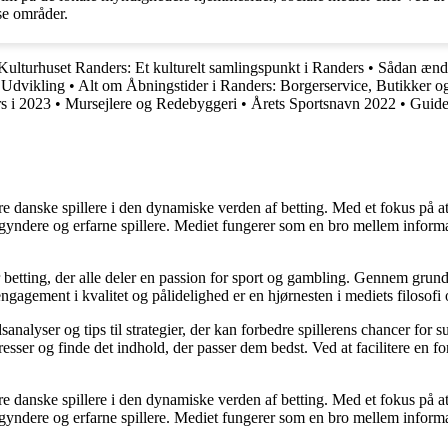
se områder.
Kulturhuset Randers: Et kulturelt samlingspunkt i Randers
•
Sådan ændr
 Udvikling
•
Alt om Åbningstider i Randers: Borgerservice, Butikker 
s i 2023
•
Mursejlere og Redebyggeri
•
Årets Sportsnavn 2022
•
Guide 
agere danske spillere i den dynamiske verden af betting. Med et fokus p
egyndere og erfarne spillere. Mediet fungerer som en bro mellem informa
r betting, der alle deler en passion for sport og gambling. Gennem grund
gagement i kvalitet og pålidelighed er en hjørnesten i mediets filosofi o
analyser og tips til strategier, der kan forbedre spillerens chancer for 
resser og finde det indhold, der passer dem bedst. Ved at facilitere en f
agere danske spillere i den dynamiske verden af betting. Med et fokus p
egyndere og erfarne spillere. Mediet fungerer som en bro mellem informa