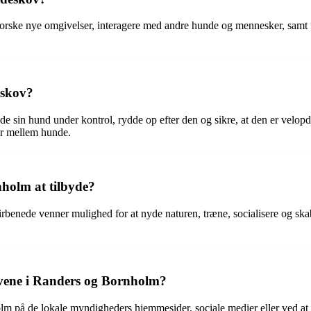
rske nye omgivelser, interagere med andre hunde og mennesker, samt få 
eskov?
olde sin hund under kontrol, rydde op efter den og sikre, at den er vel
er mellem hunde.
holm at tilbyde?
enede venner mulighed for at nyde naturen, træne, socialisere og skab
vene i Randers og Bornholm?
på de lokale myndigheders hjemmesider, sociale medier eller ved at ko