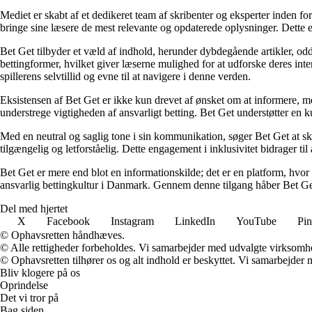
Mediet er skabt af et dedikeret team af skribenter og eksperter inden fo
bringe sine læsere de mest relevante og opdaterede oplysninger. Dette en
Bet Get tilbyder et væld af indhold, herunder dybdegående artikler, odds
bettingformer, hvilket giver læserne mulighed for at udforske deres inte
spillerens selvtillid og evne til at navigere i denne verden.
Eksistensen af Bet Get er ikke kun drevet af ønsket om at informere, me
understrege vigtigheden af ansvarligt betting. Bet Get understøtter en ku
Med en neutral og saglig tone i sin kommunikation, søger Bet Get at skab
tilgængelig og letforståelig. Dette engagement i inklusivitet bidrager ti
Bet Get er mere end blot en informationskilde; det er en platform, hvor 
ansvarlig bettingkultur i Danmark. Gennem denne tilgang håber Bet Get a
Del med hjertet
X
Facebook
Instagram
LinkedIn
YouTube
Pin
© Ophavsretten håndhæves.
© Alle rettigheder forbeholdes. Vi samarbejder med udvalgte virksomhed
© Ophavsretten tilhører os og alt indhold er beskyttet. Vi samarbejder 
Bliv klogere på os
Oprindelse
Det vi tror på
Bag siden