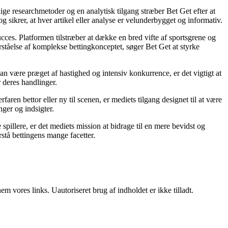
ige researchmetoder og en analytisk tilgang stræber Bet Get efter at
g sikrer, at hver artikel eller analyse er velunderbygget og informativ.
succes. Platformen tilstræber at dække en bred vifte af sportsgrene og
orståelse af komplekse bettingkonceptet, søger Bet Get at styrke
an være præget af hastighed og intensiv konkurrence, er det vigtigt at
r deres handlinger.
ren bettor eller ny til scenen, er mediets tilgang designet til at være
nger og indsigter.
pillere, er det mediets mission at bidrage til en mere bevidst og
stå bettingens mange facetter.
 vores links. Uautoriseret brug af indholdet er ikke tilladt.