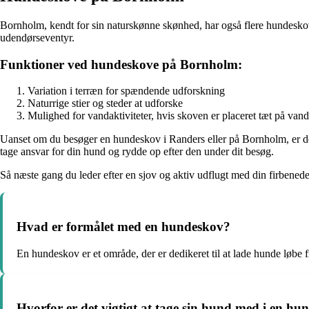
Bornholm, kendt for sin naturskønne skønhed, har også flere hundeskov
udendørseventyr.
Funktioner ved hundeskove på Bornholm:
Variation i terræn for spændende udforskning
Naturrige stier og steder at udforske
Mulighed for vandaktiviteter, hvis skoven er placeret tæt på vand
Uanset om du besøger en hundeskov i Randers eller på Bornholm, er det 
tage ansvar for din hund og rydde op efter den under dit besøg.
Så næste gang du leder efter en sjov og aktiv udflugt med din firbened
Hvad er formålet med en hundeskov?
En hundeskov er et område, der er dedikeret til at lade hunde løbe fr
Hvorfor er det vigtigt at tage sin hund med i en h