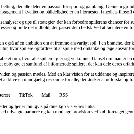
r betting, der alle deler en passion for sport og gambling. Gennem grund
gagement i kvalitet og pålidelighed er en hjørnesten i mediets filosofi o
analyser og tips til strategier, der kan forbedre spillerens chancer for 
resser og finde det indhold, der passer dem bedst. Ved at facilitere en f
n også af en ambition om at fremme ansvarligt spil. I en branche, der k
ltur, hvor spillere opfordres til at spille med omtanke og tage ansvar fo
e et rum, hvor alle spillere føler sig velkomne. Uanset om man er en erfa
l at opbygge et samfund af informerede spillere, der kan dele deres erfari
viden og passion mødes. Med en klar vision for at uddanne og inspirere s
t blive en uundgåelig ressource for alle, der ønsker at udforske og for
terest
TikTok
Mail
RSS
er og tjener muligvis på dine køb via vores links.
med udvalgte partnere og kan modtage provision ved køb foretaget gennem