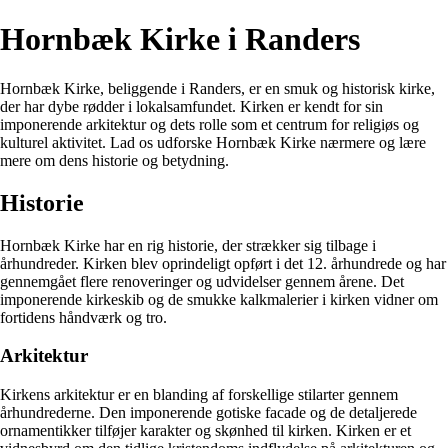
Hornbæk Kirke i Randers
Hornbæk Kirke, beliggende i Randers, er en smuk og historisk kirke,
der har dybe rødder i lokalsamfundet. Kirken er kendt for sin
imponerende arkitektur og dets rolle som et centrum for religiøs og
kulturel aktivitet. Lad os udforske Hornbæk Kirke nærmere og lære
mere om dens historie og betydning.
Historie
Hornbæk Kirke har en rig historie, der strækker sig tilbage i
århundreder. Kirken blev oprindeligt opført i det 12. århundrede og har
gennemgået flere renoveringer og udvidelser gennem årene. Det
imponerende kirkeskib og de smukke kalkmalerier i kirken vidner om
fortidens håndværk og tro.
Arkitektur
Kirkens arkitektur er en blanding af forskellige stilarter gennem
århundrederne. Den imponerende gotiske facade og de detaljerede
ornamentikker tilføjer karakter og skønhed til kirken. Kirken er et