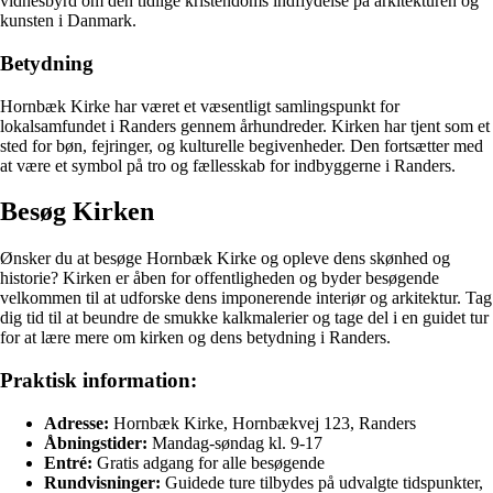
vidnesbyrd om den tidlige kristendoms indflydelse på arkitekturen og
kunsten i Danmark.
Betydning
Hornbæk Kirke har været et væsentligt samlingspunkt for
lokalsamfundet i Randers gennem århundreder. Kirken har tjent som et
sted for bøn, fejringer, og kulturelle begivenheder. Den fortsætter med
at være et symbol på tro og fællesskab for indbyggerne i Randers.
Besøg Kirken
Ønsker du at besøge Hornbæk Kirke og opleve dens skønhed og
historie? Kirken er åben for offentligheden og byder besøgende
velkommen til at udforske dens imponerende interiør og arkitektur. Tag
dig tid til at beundre de smukke kalkmalerier og tage del i en guidet tur
for at lære mere om kirken og dens betydning i Randers.
Praktisk information:
Adresse:
Hornbæk Kirke, Hornbækvej 123, Randers
Åbningstider:
Mandag-søndag kl. 9-17
Entré:
Gratis adgang for alle besøgende
Rundvisninger:
Guidede ture tilbydes på udvalgte tidspunkter,