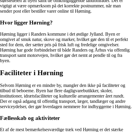
størstedelen af byen samt de omkringliggende landområder. Det er
vigtigt at være opmærksom på det korrekte postnummer, når man
sender post eller bestiller varer online til Hørning.
Hvor ligger Hørning?
Hørning ligger i Randers kommune i det østlige Jylland. Byen er
omgivet af smuk natur, skove og marker, hvilket gør den til et perfekt
sted for dem, der sætter pris på frisk luft og fredelige omgivelser.
Hørning har gode forbindelser til både Randers og Århus via offentlig
transport samt motorvejen, hvilket gør det nemt at pendle til og fra
byen.
Faciliteter i Hørning
Selvom Hørning er en mindre by, mangler den ikke på faciliteter og
tilbud til beboerne. Byen har flere dagligvarebutikker, skoler,
institutioner, idrætsfaciliteter og kulturelle arrangementer året rundt.
Der er også adgang til offentlig transport, læger, tandlæger og andre
serviceydelser, der gør hverdagen nemmere for indbyggerne i Hørning.
Fællesskab og aktiviteter
Et af de mest bemærkelsesværdige træk ved Hørning er det stærke