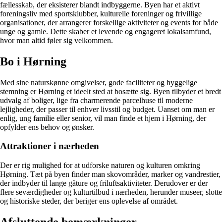
fællesskab, der eksisterer blandt indbyggerne. Byen har et aktivt
foreningsliv med sportsklubber, kulturelle foreninger og frivillige
organisationer, der arrangerer forskellige aktiviteter og events for både
unge og gamle. Dette skaber et levende og engageret lokalsamfund,
hvor man altid føler sig velkommen.
Bo i Hørning
Med sine naturskønne omgivelser, gode faciliteter og hyggelige
stemning er Hørning et ideelt sted at bosætte sig. Byen tilbyder et bredt
udvalg af boliger, lige fra charmerende parcelhuse til moderne
lejligheder, der passer til enhver livsstil og budget. Uanset om man er
enlig, ung familie eller senior, vil man finde et hjem i Hørning, der
opfylder ens behov og ønsker.
Attraktioner i nærheden
Der er rig mulighed for at udforske naturen og kulturen omkring
Hørning. Tæt på byen finder man skovområder, marker og vandrestier,
der indbyder til lange gåture og friluftsaktiviteter. Derudover er der
flere seværdigheder og kulturtilbud i nærheden, herunder museer, slotte
og historiske steder, der beriger ens oplevelse af området.
Afsluttende bemærkninger