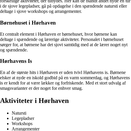
forskellige aktiviteter, der tilbydes. Her kan de blandt andet nyde en tur
i de sjove legepladser, gå på opdagelse i den spændende natursti eller
deltage i sjove workshops og arrangementer.
Børnehuset i Hørhaven
Et centralt element i Hørhaven er børnehuset, hvor børnene kan
deltage i spændende og lærerige aktiviteter. Personalet i børnehuset
sørger for, at børnene har det sjovt samtidig med at de lærer noget nyt
og spændende.
Hørhavens Is
En af de største hits i Hørhaven er uden tvivl Hørhavens is. Børnene
elsker at nyde en iskold godbid på en varm sommerdag, og Hørhavens
is er kendt for at være lækker og forfriskende. Med et stort udvalg af
smagsvarianter er der noget for enhver smag.
Aktiviteter i Hørhaven
Natursti
Legepladser
Workshops
Arrangementer