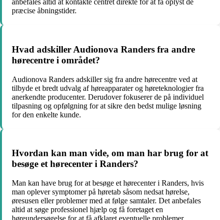
anbefales altid at kontakte centret direkte for at få oplyst de
præcise åbningstider.
Hvad adskiller Audionova Randers fra andre
hørecentre i området?
Audionova Randers adskiller sig fra andre hørecentre ved at
tilbyde et bredt udvalg af høreapparater og høreteknologier fra
anerkendte producenter. Derudover fokuserer de på individuel
tilpasning og opfølgning for at sikre den bedst mulige løsning
for den enkelte kunde.
Hvordan kan man vide, om man har brug for at
besøge et hørecenter i Randers?
Man kan have brug for at besøge et hørecenter i Randers, hvis
man oplever symptomer på høretab såsom nedsat hørelse,
øresusen eller problemer med at følge samtaler. Det anbefales
altid at søge professionel hjælp og få foretaget en
høreundersøgelse for at få afklaret eventuelle problemer.