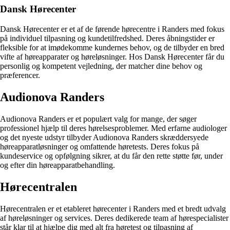
Dansk Hørecenter
Dansk Hørecenter er et af de førende hørecentre i Randers med fokus
på individuel tilpasning og kundetilfredshed. Deres åbningstider er
fleksible for at imødekomme kundernes behov, og de tilbyder en bred
vifte af høreapparater og høreløsninger. Hos Dansk Hørecenter får du
personlig og kompetent vejledning, der matcher dine behov og
præferencer.
Audionova Randers
Audionova Randers er et populært valg for mange, der søger
professionel hjælp til deres hørelsesproblemer. Med erfarne audiologer
og det nyeste udstyr tilbyder Audionova Randers skræddersyede
høreapparatløsninger og omfattende høretests. Deres fokus på
kundeservice og opfølgning sikrer, at du får den rette støtte før, under
og efter din høreapparatbehandling.
Hørecentralen
Hørecentralen er et etableret hørecenter i Randers med et bredt udvalg
af høreløsninger og services. Deres dedikerede team af hørespecialister
står klar til at hjælpe dig med alt fra høretest og tilpasning af