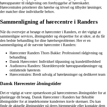
høreapparater til rådgivning om forebyggelse af høreskader.
Hørecentralen prioriterer din hørelse og trivsel og tilbyder løsninger,
der matcher dine individuelle behov.
Sammenligning af hørecentre i Randers
Når du overvejer at besøge et hørecenter i Randers, er det vigtigt at
sammenligne services, åbningstider og ekspertise for at sikre, at du får
den bedste behandling for dine hørelsesproblemer. Her er en
sammenligning af de nævnte hørecentre i Randers:
Hørecenter Randers Thors Bakke: Professionel rådgivning og
behandling
Dansk Hørecenter: Individuel tilpasning og kundetilfredshed
Audionova Randers: Skræddersyede høreapparatløsninger og
omfattende høretests
Hørecentralen: Bredt udvalg af høreløsninger og dedikeret team
Dansk Hørecenter åbningstider
Det er vigtigt at være opmærksom på hørecentrenes åbningstider for at
planlægge dit besøg. Dansk Hørecenter i Randers har fleksible
åbningstider for at imødekomme kundernes travle skemaer. Du kan
finde de aktuelle åbningstider på deres hjemmeside eller kontakte dem