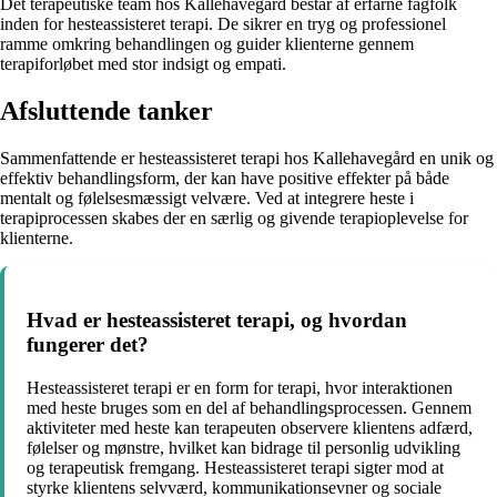
Det terapeutiske team hos Kallehavegård består af erfarne fagfolk
inden for hesteassisteret terapi. De sikrer en tryg og professionel
ramme omkring behandlingen og guider klienterne gennem
terapiforløbet med stor indsigt og empati.
Afsluttende tanker
Sammenfattende er hesteassisteret terapi hos Kallehavegård en unik og
effektiv behandlingsform, der kan have positive effekter på både
mentalt og følelsesmæssigt velvære. Ved at integrere heste i
terapiprocessen skabes der en særlig og givende terapioplevelse for
klienterne.
Hvad er hesteassisteret terapi, og hvordan
fungerer det?
Hesteassisteret terapi er en form for terapi, hvor interaktionen
med heste bruges som en del af behandlingsprocessen. Gennem
aktiviteter med heste kan terapeuten observere klientens adfærd,
følelser og mønstre, hvilket kan bidrage til personlig udvikling
og terapeutisk fremgang. Hesteassisteret terapi sigter mod at
styrke klientens selvværd, kommunikationsevner og sociale