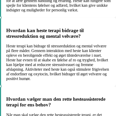
for at lære gennem handling og erfaring. Heste kan fungere som
spejle for klientens følelser og adfærd, hvilket kan give unikke
indsigter og muligheder for personlig vækst.
Hvordan kan heste terapi bidrage til
stressreduktion og mental velvære?
Heste terapi kan bidrage til stressreduktion og mental velvære
på flere måder. Gennem interaktion med heste kan klienter
opleve en beroligende effekt og øget tilstedeværelse i nuet.
Heste har evnen til at skabe en følelse af ro og tryghed, hvilket
kan hjælpe med at reducere stressniveauet og fremme
afslapning. Aktiviteter med heste kan også stimulere frigivelsen
af endorfiner og oxytocin, hvilket bidrager til øget velvære og
positivt humør.
Hvordan vælger man den rette hesteassisterede
terapi for ens behov?
Når man skal vælge den rette hesteassisterede terapi, er det