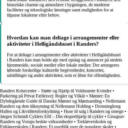
historiske charme og atmosfære i bygningen, de moderne
faciliteter og teknologiske løsninger samt muligheden for at
tilpasse lokalerne efter behov.
Hvordan kan man deltage i arrangementer eller
aktiviteter i Helligåndshuset i Randers?
For at deltage i arrangementer eller aktiviteter i Helligåndshuset
i Randers kan man holde øje med opslag og annoncer på stedets
hjemmeside, sociale medier eller lokale medier. Der arrangeres
løbende forskellige kulturelle begivenheder, koncerter,
udstillinger og andre aktiviteter, som er åbne for offentligheden.
Randers Krisecenter – Støtte og Hjælp til Voldsramte Kvinder
•
Parkering på Privat Fællesvej: Regler og Vilkår
•
Mønter: En
Dybdegående Guide til Danske Mønter og Møntsamling
•
Nellemann
Randers og dets tilknytning til Nellemann Holding
•
Dronningborg
Hallen og Likviditetsforskydning
•
Huse til salg i Randers og omegn
•
Jørgen Schmidt Cyklers Eftf – Din eksperthjælp til cykler
•
Grusgrav
Randers og Vorups bedste virksomheder
•
Trekløverskolen og
Firkløverskolen i Randers: Et overblik over de populære skoler
•