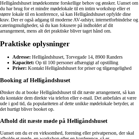
Helligåndshuset imødekomme forskellige behov og ønsker. Uanset om
du har brug for et mindre mødelokale til en intim workshop eller et
større lokale til en konference, så kan Helligåndshuset opfylde dine
krav. Der er også adgang til moderne AV-udstyr, internetforbindelse og
cateringmuligheder, så du kan fokusere på indholdet af dit
arrangement, mens alt det praktiske bliver taget hånd om.
Praktiske oplysninger
Adresse:
Helligåndshuset, Torvegade 14, 8900 Randers
Kapacitet:
Op til 100 personer afhængigt af opstilling
Priser:
Kontakt Helligåndshuset for priser og tilgængelighed
Booking af Helligåndshuset
Ønsker du at booke Helligåndshuset til dit næste arrangement, så kan
du kontakte dem direkte via telefon eller e-mail. Det anbefales at være
ude i god tid, da populariteten af dette unikke mødelokale betyder, at
det hurtigt bliver booket op.
Afhold dit næste møde på Helligåndshuset
Uanset om du er en virksomhed, forening eller privatperson, der skal
afholde et møde, en workshop eller en konference, så er