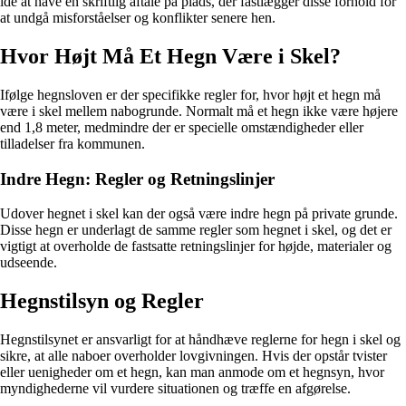
idé at have en skriftlig aftale på plads, der fastlægger disse forhold for
at undgå misforståelser og konflikter senere hen.
Hvor Højt Må Et Hegn Være i Skel?
Ifølge hegnsloven er der specifikke regler for, hvor højt et hegn må
være i skel mellem nabogrunde. Normalt må et hegn ikke være højere
end 1,8 meter, medmindre der er specielle omstændigheder eller
tilladelser fra kommunen.
Indre Hegn: Regler og Retningslinjer
Udover hegnet i skel kan der også være indre hegn på private grunde.
Disse hegn er underlagt de samme regler som hegnet i skel, og det er
vigtigt at overholde de fastsatte retningslinjer for højde, materialer og
udseende.
Hegnstilsyn og Regler
Hegnstilsynet er ansvarligt for at håndhæve reglerne for hegn i skel og
sikre, at alle naboer overholder lovgivningen. Hvis der opstår tvister
eller uenigheder om et hegn, kan man anmode om et hegnsyn, hvor
myndighederne vil vurdere situationen og træffe en afgørelse.