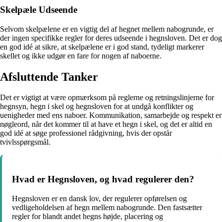
Skelpæle Udseende
Selvom skelpælene er en vigtig del af hegnet mellem nabogrunde, er
der ingen specifikke regler for deres udseende i hegnsloven. Det er dog
en god idé at sikre, at skelpælene er i god stand, tydeligt markerer
skellet og ikke udgør en fare for nogen af naboerne.
Afsluttende Tanker
Det er vigtigt at være opmærksom på reglerne og retningslinjerne for
hegnsyn, hegn i skel og hegnsloven for at undgå konflikter og
uenigheder med ens naboer. Kommunikation, samarbejde og respekt er
nøgleord, når det kommer til at have et hegn i skel, og det er altid en
god idé at søge professionel rådgivning, hvis der opstår
tvivlsspørgsmål.
Hvad er Hegnsloven, og hvad regulerer den?
Hegnsloven er en dansk lov, der regulerer opførelsen og
vedligeholdelsen af hegn mellem nabogrunde. Den fastsætter
regler for blandt andet hegns højde, placering og