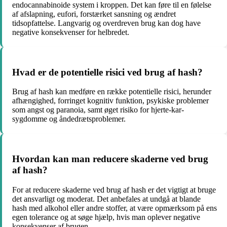
endocannabinoide system i kroppen. Det kan føre til en følelse
af afslapning, eufori, forstærket sansning og ændret
tidsopfattelse. Langvarig og overdreven brug kan dog have
negative konsekvenser for helbredet.
Hvad er de potentielle risici ved brug af hash?
Brug af hash kan medføre en række potentielle risici, herunder
afhængighed, forringet kognitiv funktion, psykiske problemer
som angst og paranoia, samt øget risiko for hjerte-kar-
sygdomme og åndedrætsproblemer.
Hvordan kan man reducere skaderne ved brug
af hash?
For at reducere skaderne ved brug af hash er det vigtigt at bruge
det ansvarligt og moderat. Det anbefales at undgå at blande
hash med alkohol eller andre stoffer, at være opmærksom på ens
egen tolerance og at søge hjælp, hvis man oplever negative
konsekvenser af brugen.