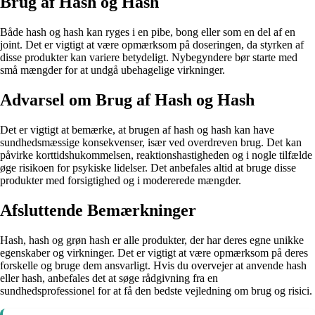
Brug af Hash og Hash
Både hash og hash kan ryges i en pibe, bong eller som en del af en
joint. Det er vigtigt at være opmærksom på doseringen, da styrken af
disse produkter kan variere betydeligt. Nybegyndere bør starte med
små mængder for at undgå ubehagelige virkninger.
Advarsel om Brug af Hash og Hash
Det er vigtigt at bemærke, at brugen af hash og hash kan have
sundhedsmæssige konsekvenser, især ved overdreven brug. Det kan
påvirke korttidshukommelsen, reaktionshastigheden og i nogle tilfælde
øge risikoen for psykiske lidelser. Det anbefales altid at bruge disse
produkter med forsigtighed og i modererede mængder.
Afsluttende Bemærkninger
Hash, hash og grøn hash er alle produkter, der har deres egne unikke
egenskaber og virkninger. Det er vigtigt at være opmærksom på deres
forskelle og bruge dem ansvarligt. Hvis du overvejer at anvende hash
eller hash, anbefales det at søge rådgivning fra en
sundhedsprofessionel for at få den bedste vejledning om brug og risici.