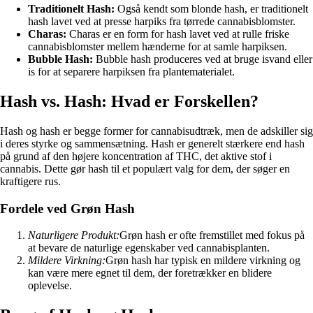
Traditionelt Hash:
Også kendt som blonde hash, er traditionelt
hash lavet ved at presse harpiks fra tørrede cannabisblomster.
Charas:
Charas er en form for hash lavet ved at rulle friske
cannabisblomster mellem hænderne for at samle harpiksen.
Bubble Hash:
Bubble hash produceres ved at bruge isvand eller
is for at separere harpiksen fra plantematerialet.
Hash vs. Hash: Hvad er Forskellen?
Hash og hash er begge former for cannabisudtræk, men de adskiller sig
i deres styrke og sammensætning. Hash er generelt stærkere end hash
på grund af den højere koncentration af THC, det aktive stof i
cannabis. Dette gør hash til et populært valg for dem, der søger en
kraftigere rus.
Fordele ved Grøn Hash
Naturligere Produkt:
Grøn hash er ofte fremstillet med fokus på
at bevare de naturlige egenskaber ved cannabisplanten.
Mildere Virkning:
Grøn hash har typisk en mildere virkning og
kan være mere egnet til dem, der foretrækker en blidere
oplevelse.