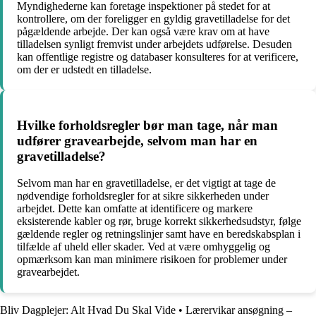
Myndighederne kan foretage inspektioner på stedet for at
kontrollere, om der foreligger en gyldig gravetilladelse for det
pågældende arbejde. Der kan også være krav om at have
tilladelsen synligt fremvist under arbejdets udførelse. Desuden
kan offentlige registre og databaser konsulteres for at verificere,
om der er udstedt en tilladelse.
Hvilke forholdsregler bør man tage, når man
udfører gravearbejde, selvom man har en
gravetilladelse?
Selvom man har en gravetilladelse, er det vigtigt at tage de
nødvendige forholdsregler for at sikre sikkerheden under
arbejdet. Dette kan omfatte at identificere og markere
eksisterende kabler og rør, bruge korrekt sikkerhedsudstyr, følge
gældende regler og retningslinjer samt have en beredskabsplan i
tilfælde af uheld eller skader. Ved at være omhyggelig og
opmærksom kan man minimere risikoen for problemer under
gravearbejdet.
Bliv Dagplejer: Alt Hvad Du Skal Vide
•
Lærervikar ansøgning –