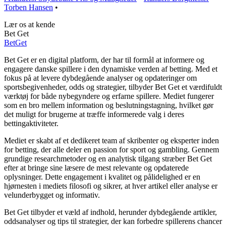
Torben Hansen
•
Lær os at kende
Bet Get
Bet
Get
Bet Get er en digital platform, der har til formål at informere og
engagere danske spillere i den dynamiske verden af betting. Med et
fokus på at levere dybdegående analyser og opdateringer om
sportsbegivenheder, odds og strategier, tilbyder Bet Get et værdifuldt
værktøj for både nybegyndere og erfarne spillere. Mediet fungerer
som en bro mellem information og beslutningstagning, hvilket gør
det muligt for brugerne at træffe informerede valg i deres
bettingaktiviteter.
Mediet er skabt af et dedikeret team af skribenter og eksperter inden
for betting, der alle deler en passion for sport og gambling. Gennem
grundige researchmetoder og en analytisk tilgang stræber Bet Get
efter at bringe sine læsere de mest relevante og opdaterede
oplysninger. Dette engagement i kvalitet og pålidelighed er en
hjørnesten i mediets filosofi og sikrer, at hver artikel eller analyse er
velunderbygget og informativ.
Bet Get tilbyder et væld af indhold, herunder dybdegående artikler,
oddsanalyser og tips til strategier, der kan forbedre spillerens chancer