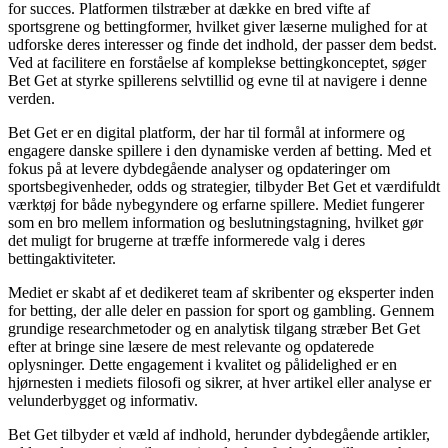
for succes. Platformen tilstræber at dække en bred vifte af
sportsgrene og bettingformer, hvilket giver læserne mulighed for at
udforske deres interesser og finde det indhold, der passer dem bedst.
Ved at facilitere en forståelse af komplekse bettingkonceptet, søger
Bet Get at styrke spillerens selvtillid og evne til at navigere i denne
verden.
Bet Get er en digital platform, der har til formål at informere og
engagere danske spillere i den dynamiske verden af betting. Med et
fokus på at levere dybdegående analyser og opdateringer om
sportsbegivenheder, odds og strategier, tilbyder Bet Get et værdifuldt
værktøj for både nybegyndere og erfarne spillere. Mediet fungerer
som en bro mellem information og beslutningstagning, hvilket gør
det muligt for brugerne at træffe informerede valg i deres
bettingaktiviteter.
Mediet er skabt af et dedikeret team af skribenter og eksperter inden
for betting, der alle deler en passion for sport og gambling. Gennem
grundige researchmetoder og en analytisk tilgang stræber Bet Get
efter at bringe sine læsere de mest relevante og opdaterede
oplysninger. Dette engagement i kvalitet og pålidelighed er en
hjørnesten i mediets filosofi og sikrer, at hver artikel eller analyse er
velunderbygget og informativ.
Bet Get tilbyder et væld af indhold, herunder dybdegående artikler,