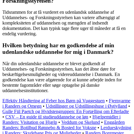
Forskningsstyrelsen?
Tidsrammen for at få vurderet en udenlandsk uddannelse af
Uddannelses- og Forskningsstyrelsen kan variere afhængigt af
kompleksiteten af uddannelsen og mængden af indsendt
dokumentation. Det kan typisk tage flere uger til måneder at få en
endelig vurdering.
Hvilken betydning har en godkendelse af min
udenlandske uddannelse for mig i Danmark?
Når din udenlandske uddannelse er blevet godkendt af
Uddannelses- og Forskningsstyrelsen, kan det åbne døre for
beskæftigelsesmuligheder og videreuddannelse i Danmark. En
godkendelse kan være afgørende for at kunne arbejde inden for
bestemte fagområder eller søge optagelse på danske
uddannelsesinstitutioner.
Effektiv Håndtering af Feber hos Børn på Vuggestuen
•
Fjernvarme
i Randers og Omegn
•
Udstillinger og Udstillingshuse i Østjylland
•
Gulle Fiil Paetch og Hvidstengruppen: En Fortælling om Efterladte
•
CSV – En guide til studieuddannelse og løn
•
Hjælpemidler i
Randers: Visitation og Hjælp
•
Veddum og Skelund
•
Enggården
Randers: Botilbud Rønnebo & Bosted for Voksne
•
Lerdueskydning
i Randers: Skydebane Pris og Muligheder
•
Randers Borgmester