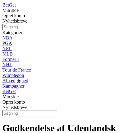
Bet
Get
Min side
Opret konto
Nyhedsbreve
Kategorier
NBA
PGA
NFL
MLB
Formel 1
NHL
Tour de France
Wimbledon
Afhængighed
Kampagner
Bet
Get
Min side
Opret konto
Nyhedsbreve
Godkendelse af Udenlandsk