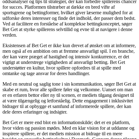
oddsanalyser og tips til strategier, der kan forbedre spillerens chancer
for succes. Platformen tilstræber at dække en bred vifte af
sportsgrene og bettingformer, hvilket giver læserne mulighed for at
udforske deres interesser og finde det indhold, der passer dem bedst.
Ved at facilitere en forståelse af komplekse bettingkonceptet, søger
Bet Get at styrke spillerens selvtillid og evne til at navigere i denne
verden.
Eksistensen af Bet Get er ikke kun drevet af ønsket om at informere,
men også af en ambition om at fremme ansvarligt spil. I en branche,
der kan være præget af hastighed og intensiv konkurrence, er det
vigtigt at understrege vigtigheden af ansvarligt betting. Bet Get
understøtter en kultur, hvor spillere opfordres til at spille med
omtanke og tage ansvar for deres handlinger.
Med en neutral og saglig tone i sin kommunikation, søger Bet Get at
skabe et rum, hvor alle spillere føler sig velkomne. Uanset om man
er en erfaren bettor eller ny til scenen, er mediets tilgang designet til
at være tilgængelig og letforståelig. Dette engagement i inklusivitet
bidrager til at opbygge et samfund af informerede spillere, der kan
dele deres erfaringer og indsigter.
Bet Get er mere end blot en informationskilde; det er en platform,
hvor viden og passion mødes. Med en klar vision for at uddanne og
inspirere spillere, er det mediets mission at bidrage til en mere