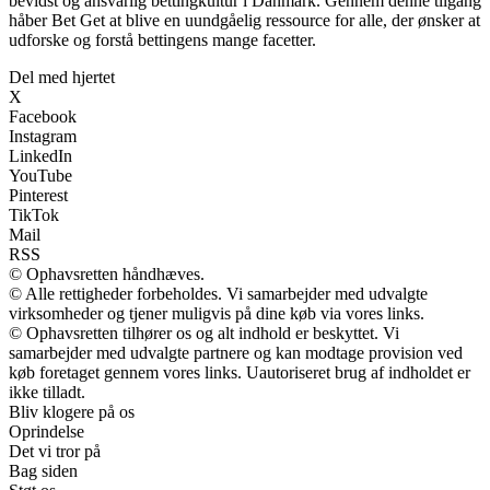
bevidst og ansvarlig bettingkultur i Danmark. Gennem denne tilgang
håber Bet Get at blive en uundgåelig ressource for alle, der ønsker at
udforske og forstå bettingens mange facetter.
Del med hjertet
X
Facebook
Instagram
LinkedIn
YouTube
Pinterest
TikTok
Mail
RSS
© Ophavsretten håndhæves.
© Alle rettigheder forbeholdes. Vi samarbejder med udvalgte
virksomheder og tjener muligvis på dine køb via vores links.
© Ophavsretten tilhører os og alt indhold er beskyttet. Vi
samarbejder med udvalgte partnere og kan modtage provision ved
køb foretaget gennem vores links. Uautoriseret brug af indholdet er
ikke tilladt.
Bliv klogere på os
Oprindelse
Det vi tror på
Bag siden