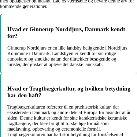
med opdagelser og indsigt. Lad os værdsætte og bevare denne arv for
kommende generationer.
Hvad er Ginnerup Norddjurs, Danmark kendt
for?
Ginnerup Norddjurs er en lille landsby beliggende i Norddjurs
Kommune i Danmark. Landsbyen er kendt for sin rolige
atmosfære og smukke natur, der tiltrækker besøgende og
turister, der ønsker at opleve det danske landskab.
Hvad er Tragtbægerkultur, og hvilken betydning
har den haft?
Tragtbægerkulturen refererer til en præhistorisk kultur, der
eksisterede i Danmark og andre dele af Europa for tusinder af år
siden. Denne kultur er kendt for sine karakteristiske keramiske
tragtbægere, der blev brugt til forskellige formål som
madlavning, opbevaring og ceremonielle formål.
Tragtbægerkulturen har haft stor betydning for forståelsen af