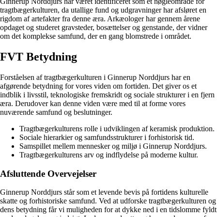
Ginnerup Norddjurs har været identificeret som et nøgleområde for
tragtbægerkulturen, da utallige fund og udgravninger har afsløret en
rigdom af artefakter fra denne æra. Arkæologer har gennem årene
opdaget og studeret gravsteder, bosættelser og genstande, der vidner
om det komplekse samfund, der en gang blomstrede i området.
FVT Betydning
Forståelsen af tragtbægerkulturen i Ginnerup Norddjurs har en
afgørende betydning for vores viden om fortiden. Det giver os et
indblik i livsstil, teknologiske fremskridt og sociale strukturer i en fjern
æra. Derudover kan denne viden være med til at forme vores
nuværende samfund og beslutninger.
Tragtbægerkulturens rolle i udviklingen af keramisk produktion.
Sociale hierarkier og samfundsstrukturer i forhistorisk tid.
Samspillet mellem mennesker og miljø i Ginnerup Norddjurs.
Tragtbægerkulturens arv og indflydelse på moderne kultur.
Afsluttende Overvejelser
Ginnerup Norddjurs står som et levende bevis på fortidens kulturelle
skatte og forhistoriske samfund. Ved at udforske tragtbægerkulturen og
dens betydning får vi muligheden for at dykke ned i en tidslomme fyldt