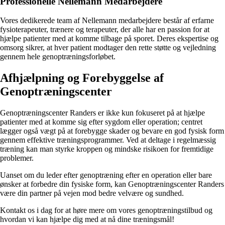
Professionelle Nellemann Medarbejdere
Vores dedikerede team af Nellemann medarbejdere består af erfarne
fysioterapeuter, trænere og terapeuter, der alle har en passion for at
hjælpe patienter med at komme tilbage på sporet. Deres ekspertise og
omsorg sikrer, at hver patient modtager den rette støtte og vejledning
gennem hele genoptræningsforløbet.
Afhjælpning og Forebyggelse af
Genoptræningscenter
Genoptræningscenter Randers er ikke kun fokuseret på at hjælpe
patienter med at komme sig efter sygdom eller operation; centret
lægger også vægt på at forebygge skader og bevare en god fysisk form
gennem effektive træningsprogrammer. Ved at deltage i regelmæssig
træning kan man styrke kroppen og mindske risikoen for fremtidige
problemer.
Uanset om du leder efter genoptræning efter en operation eller bare
ønsker at forbedre din fysiske form, kan Genoptræningscenter Randers
være din partner på vejen mod bedre velvære og sundhed.
Kontakt os i dag for at høre mere om vores genoptræningstilbud og
hvordan vi kan hjælpe dig med at nå dine træningsmål!