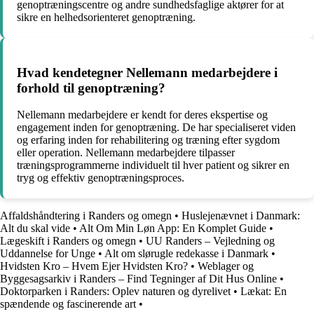
genoptræningscentre og andre sundhedsfaglige aktører for at
sikre en helhedsorienteret genoptræning.
Hvad kendetegner Nellemann medarbejdere i
forhold til genoptræning?
Nellemann medarbejdere er kendt for deres ekspertise og
engagement inden for genoptræning. De har specialiseret viden
og erfaring inden for rehabilitering og træning efter sygdom
eller operation. Nellemann medarbejdere tilpasser
træningsprogrammerne individuelt til hver patient og sikrer en
tryg og effektiv genoptræningsproces.
Affaldshåndtering i Randers og omegn
•
Huslejenævnet i Danmark:
Alt du skal vide
•
Alt Om Min Løn App: En Komplet Guide
•
Lægeskift i Randers og omegn
•
UU Randers – Vejledning og
Uddannelse for Unge
•
Alt om slørugle redekasse i Danmark
•
Hvidsten Kro – Hvem Ejer Hvidsten Kro?
•
Weblager og
Byggesagsarkiv i Randers – Find Tegninger af Dit Hus Online
•
Doktorparken i Randers: Oplev naturen og dyrelivet
•
Lækat: En
spændende og fascinerende art
•