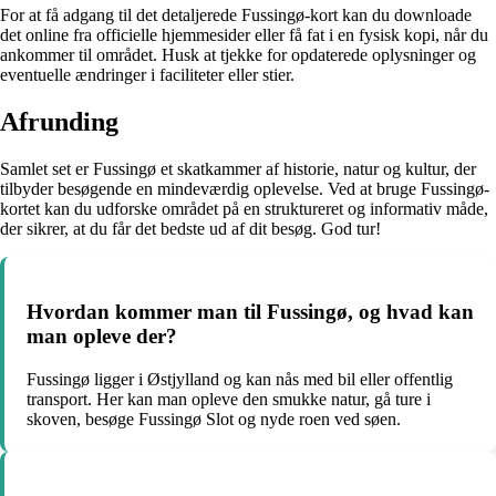
For at få adgang til det detaljerede Fussingø-kort kan du downloade
det online fra officielle hjemmesider eller få fat i en fysisk kopi, når du
ankommer til området. Husk at tjekke for opdaterede oplysninger og
eventuelle ændringer i faciliteter eller stier.
Afrunding
Samlet set er Fussingø et skatkammer af historie, natur og kultur, der
tilbyder besøgende en mindeværdig oplevelse. Ved at bruge Fussingø-
kortet kan du udforske området på en struktureret og informativ måde,
der sikrer, at du får det bedste ud af dit besøg. God tur!
Hvordan kommer man til Fussingø, og hvad kan
man opleve der?
Fussingø ligger i Østjylland og kan nås med bil eller offentlig
transport. Her kan man opleve den smukke natur, gå ture i
skoven, besøge Fussingø Slot og nyde roen ved søen.