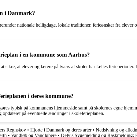
gen i Danmark?
runder nationale helligdage, lokale traditioner, ferieønsker fra elever 
eferieplan i en kommune som Aarhus?
ikre, at elever og lærere på tværs af skoler har fælles ferieperioder. De
eferieplanen i deres kommune?
gøres typisk på kommunens hjemmeside samt på skolernes egne hjemmes
ig opdateret på eventuelle ændringer i skoleferieplanen.
ders Regnskov
•
Hjorte i Danmark og deres arter
•
Nedsivning og afledn
erth
•
Vandløb og Vandløbere
•
Delvis Sygemelding og Raskmelding: 