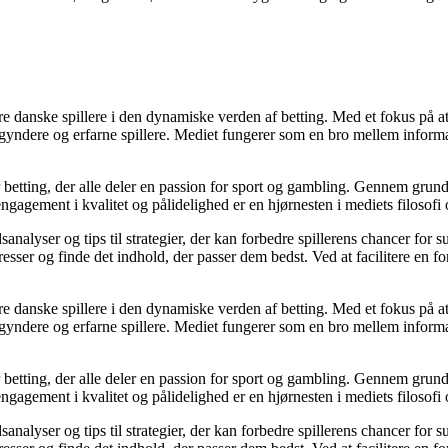
agere danske spillere i den dynamiske verden af betting. Med et fokus p
egyndere og erfarne spillere. Mediet fungerer som en bro mellem informa
r betting, der alle deler en passion for sport og gambling. Gennem grund
gagement i kvalitet og pålidelighed er en hjørnesten i mediets filosofi o
analyser og tips til strategier, der kan forbedre spillerens chancer for 
resser og finde det indhold, der passer dem bedst. Ved at facilitere en f
agere danske spillere i den dynamiske verden af betting. Med et fokus p
egyndere og erfarne spillere. Mediet fungerer som en bro mellem informa
r betting, der alle deler en passion for sport og gambling. Gennem grund
gagement i kvalitet og pålidelighed er en hjørnesten i mediets filosofi o
analyser og tips til strategier, der kan forbedre spillerens chancer for 