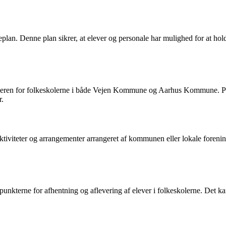
an. Denne plan sikrer, at elever og personale har mulighed for at holde v
deren for folkeskolerne i både Vejen Kommune og Aarhus Kommune. På d
r.
e aktiviteter og arrangementer arrangeret af kommunen eller lokale forenin
unkterne for afhentning og aflevering af elever i folkeskolerne. Det ka