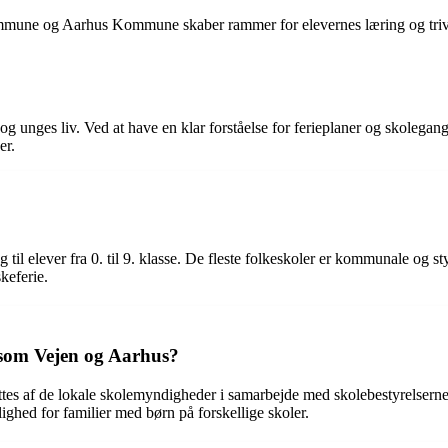
mmune og Aarhus Kommune skaber rammer for elevernes læring og trivsel
ørns og unges liv. Ved at have en klar forståelse for ferieplaner og sk
er.
g til elever fra 0. til 9. klasse. De fleste folkeskoler er kommunale og 
keferie.
 som Vejen og Aarhus?
af de lokale skolemyndigheder i samarbejde med skolebestyrelserne. S
ghed for familier med børn på forskellige skoler.