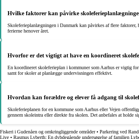
Hvilke faktorer kan påvirke skoleferieplanlægnin
Skoleferieplanlægningen i Danmark kan påvirkes af flere faktorer, he
ferierne henover året.
Hvorfor er det vigtigt at have en koordineret skol
En koordineret skoleferieplan i kommuner som Aarhus er vigtig for at s
samt for skoler at planlægge undervisningen effektivt.
Hvordan kan forældre og elever få adgang til skol
Skoleferieplanen for en kommune som Aarhus eller Vejen offentlig
gennem skoleintra eller direkte fra skolen. Det anbefales at holde s
Fiskeri i Gudenåen og omkringliggende områder
•
Parkering ved Ran
Live
•
Rasmus Lyberth: En dybdegående undersøgelse af familien Lyb