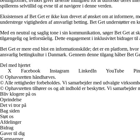
bettingformer, hvilket giver læserne mulighed for at udforske deres inte
spillerens selvtillid og evne til at navigere i denne verden.
Eksistensen af Bet Get er ikke kun drevet af ønsket om at informere, me
understrege vigtigheden af ansvarligt betting. Bet Get understøtter en ku
Med en neutral og saglig tone i sin kommunikation, søger Bet Get at skab
tilgængelig og letforståelig. Dette engagement i inklusivitet bidrager ti
Bet Get er mere end blot en informationskilde; det er en platform, hvor 
ansvarlig bettingkultur i Danmark. Gennem denne tilgang håber Bet Get a
Del med hjertet
X
Facebook
Instagram
LinkedIn
YouTube
Pin
© Ophavsretten håndhæves.
© Alle rettigheder forbeholdes. Vi samarbejder med udvalgte virksomhed
© Ophavsretten tilhører os og alt indhold er beskyttet. Vi samarbejder 
Bliv klogere på os
Oprindelse
Det vi tror på
Bag siden
Støt os
Afdelinger
Bidrag
Gaver til dig
Kampagner