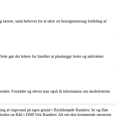
og lærere, samt behovet for at sikre en hensigtsmæssig fordeling af
tte gør det lettere for familier at planlægge ferier og aktiviteter
ider. Forældre og elever kan også få information om skoleferierne
ing af regnvand på egen grund
•
Byrådsmøde Randers: Se og Hør
Regler og Råd
•
DMI Vejr Randers: Alt om den kommende snestorm