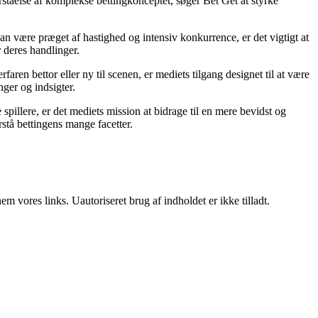
orståelse af komplekse bettingkonceptet, søger Bet Get at styrke
an være præget af hastighed og intensiv konkurrence, er det vigtigt at
r deres handlinger.
ren bettor eller ny til scenen, er mediets tilgang designet til at være
nger og indsigter.
pillere, er det mediets mission at bidrage til en mere bevidst og
stå bettingens mange facetter.
 vores links. Uautoriseret brug af indholdet er ikke tilladt.