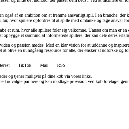
resser og finde det indhold, der passer dem bedst. Ved at facilitere en f
n også af en ambition om at fremme ansvarligt spil. I en branche, der k
ltur, hvor spillere opfordres til at spille med omtanke og tage ansvar fo
e et rum, hvor alle spillere føler sig velkomne. Uanset om man er en erfa
l at opbygge et samfund af informerede spillere, der kan dele deres erfari
viden og passion mødes. Med en klar vision for at uddanne og inspirere s
t blive en uundgåelig ressource for alle, der ønsker at udforske og for
terest
TikTok
Mail
RSS
er og tjener muligvis på dine køb via vores links.
med udvalgte partnere og kan modtage provision ved køb foretaget gennem