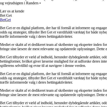
og vejrudsigten i Randers
•
Lær os at kende
Bet Get
Bet
Get
Bet Get er en digital platform, der har til formål at informere og eng
odds og strategier, tilbyder Bet Get et værdifuldt værktøj for både nyb
træffe informerede valg i deres bettingaktiviteter.
Mediet er skabt af et dedikeret team af skribenter og eksperter inden fo
bringe sine læsere de mest relevante og opdaterede oplysninger. Dette en
Bet Get tilbyder et væld af indhold, herunder dybdegående artikler, odds
bettingformer, hvilket giver læserne mulighed for at udforske deres inte
spillerens selvtillid og evne til at navigere i denne verden.
Bet Get er en digital platform, der har til formål at informere og eng
odds og strategier, tilbyder Bet Get et værdifuldt værktøj for både nyb
træffe informerede valg i deres bettingaktiviteter.
Mediet er skabt af et dedikeret team af skribenter og eksperter inden fo
bringe sine læsere de mest relevante og opdaterede oplysninger. Dette en
Bet Get tilbyder et væld af indhold, herunder dybdegående artikler, odds