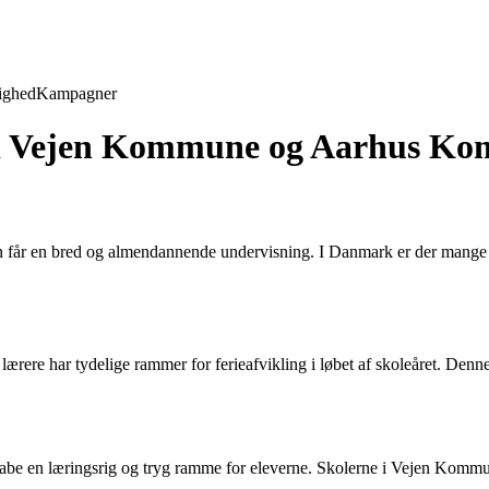
ighed
Kampagner
er i Vejen Kommune og Aarhus K
 får en bred og almendannende undervisning. I Danmark er der mange fo
ærere har tydelige rammer for ferieafvikling i løbet af skoleåret. Denne 
abe en læringsrig og tryg ramme for eleverne. Skolerne i Vejen Kommune t