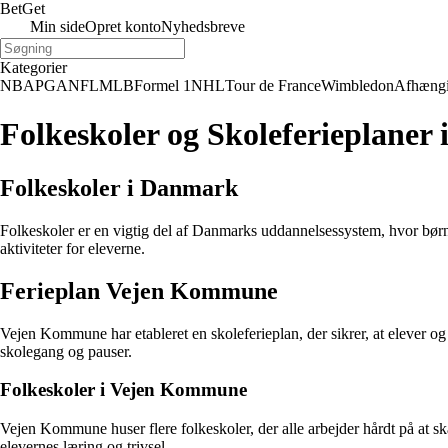
Bet
Get
Min side
Opret konto
Nyhedsbreve
Kategorier
NBA
PGA
NFL
MLB
Formel 1
NHL
Tour de France
Wimbledon
Afhæng
Folkeskoler og Skoleferieplan
Folkeskoler i Danmark
Folkeskoler er en vigtig del af Danmarks uddannelsessystem, hvor børn
aktiviteter for eleverne.
Ferieplan Vejen Kommune
Vejen Kommune har etableret en skoleferieplan, der sikrer, at elever og l
skolegang og pauser.
Folkeskoler i Vejen Kommune
Vejen Kommune huser flere folkeskoler, der alle arbejder hårdt på at sk
elevernes læring og trivsel.