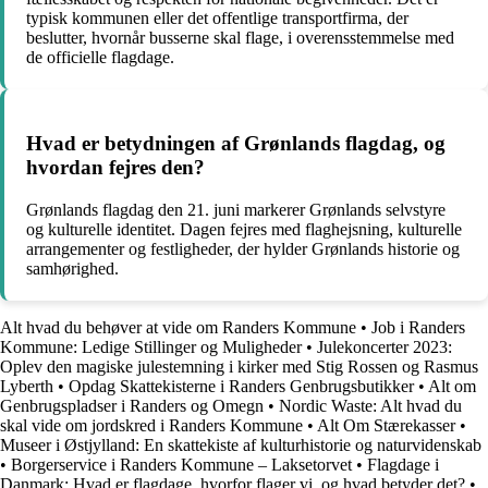
typisk kommunen eller det offentlige transportfirma, der
beslutter, hvornår busserne skal flage, i overensstemmelse med
de officielle flagdage.
Hvad er betydningen af Grønlands flagdag, og
hvordan fejres den?
Grønlands flagdag den 21. juni markerer Grønlands selvstyre
og kulturelle identitet. Dagen fejres med flaghejsning, kulturelle
arrangementer og festligheder, der hylder Grønlands historie og
samhørighed.
Alt hvad du behøver at vide om Randers Kommune
•
Job i Randers
Kommune: Ledige Stillinger og Muligheder
•
Julekoncerter 2023:
Oplev den magiske julestemning i kirker med Stig Rossen og Rasmus
Lyberth
•
Opdag Skattekisterne i Randers Genbrugsbutikker
•
Alt om
Genbrugspladser i Randers og Omegn
•
Nordic Waste: Alt hvad du
skal vide om jordskred i Randers Kommune
•
Alt Om Stærekasser
•
Museer i Østjylland: En skattekiste af kulturhistorie og naturvidenskab
•
Borgerservice i Randers Kommune – Laksetorvet
•
Flagdage i
Danmark: Hvad er flagdage, hvorfor flager vi, og hvad betyder det?
•