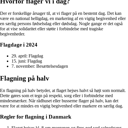
Hvorfor flager vi i dag?
Der er forskellige årsager til, at vi flager på en bestemt dag. Det kan
være en national helligdag, en markering af en vigtig begivenhed eller
en særlig persons fødselsdag eller dødsdag. Nogle gange er det også
for at vise solidaritet eller støtte i forbindelse med tragiske
begivenheder.
Flagdage i 2024
29. april: Flagdag
15. juni: Flagdag
7. november: Besættelsesdagen
Flagning på halv
En flagning på halv betyder, at flaget hejses halvt så højt som normalt.
Dette gøres som et tegn på respekt, sorg eller i forbindelse med
mindesmærker. Når rådhuset eller busserne flager på halv, kan det
være for at mindes en vigtig begivenhed eller markere en særlig dag.
Regler for flagning i Danmark
Flaget hejses kl. 8 om morgenen og fires ned ved solnedgang.