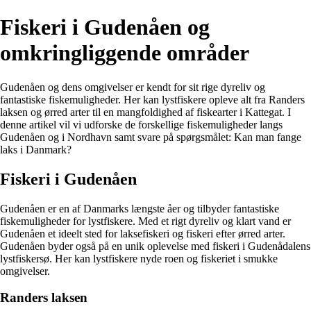
Fiskeri i Gudenåen og
omkringliggende områder
Gudenåen og dens omgivelser er kendt for sit rige dyreliv og
fantastiske fiskemuligheder. Her kan lystfiskere opleve alt fra Randers
laksen og ørred arter til en mangfoldighed af fiskearter i Kattegat. I
denne artikel vil vi udforske de forskellige fiskemuligheder langs
Gudenåen og i Nordhavn samt svare på spørgsmålet: Kan man fange
laks i Danmark?
Fiskeri i Gudenåen
Gudenåen er en af Danmarks længste åer og tilbyder fantastiske
fiskemuligheder for lystfiskere. Med et rigt dyreliv og klart vand er
Gudenåen et ideelt sted for laksefiskeri og fiskeri efter ørred arter.
Gudenåen byder også på en unik oplevelse med fiskeri i Gudenådalens
lystfiskersø. Her kan lystfiskere nyde roen og fiskeriet i smukke
omgivelser.
Randers laksen