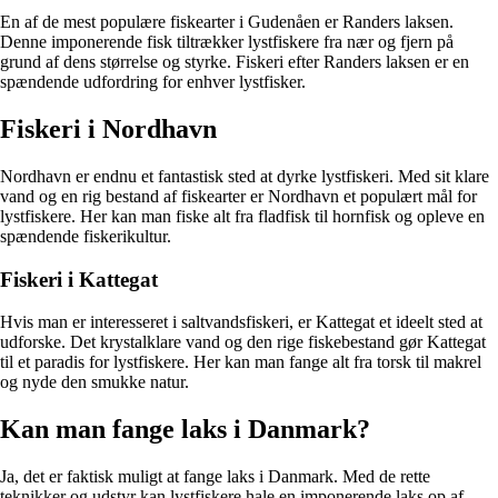
En af de mest populære fiskearter i Gudenåen er Randers laksen.
Denne imponerende fisk tiltrækker lystfiskere fra nær og fjern på
grund af dens størrelse og styrke. Fiskeri efter Randers laksen er en
spændende udfordring for enhver lystfisker.
Fiskeri i Nordhavn
Nordhavn er endnu et fantastisk sted at dyrke lystfiskeri. Med sit klare
vand og en rig bestand af fiskearter er Nordhavn et populært mål for
lystfiskere. Her kan man fiske alt fra fladfisk til hornfisk og opleve en
spændende fiskerikultur.
Fiskeri i Kattegat
Hvis man er interesseret i saltvandsfiskeri, er Kattegat et ideelt sted at
udforske. Det krystalklare vand og den rige fiskebestand gør Kattegat
til et paradis for lystfiskere. Her kan man fange alt fra torsk til makrel
og nyde den smukke natur.
Kan man fange laks i Danmark?
Ja, det er faktisk muligt at fange laks i Danmark. Med de rette
teknikker og udstyr kan lystfiskere hale en imponerende laks op af