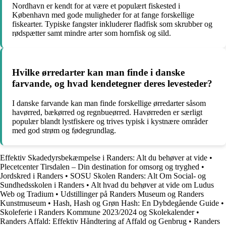
Nordhavn er kendt for at være et populært fiskested i
København med gode muligheder for at fange forskellige
fiskearter. Typiske fangster inkluderer fladfisk som skrubber og
rødspætter samt mindre arter som hornfisk og sild.
Hvilke ørredarter kan man finde i danske
farvande, og hvad kendetegner deres levesteder?
I danske farvande kan man finde forskellige ørredarter såsom
havørred, bækørred og regnbueørred. Havørreden er særligt
populær blandt lystfiskere og trives typisk i kystnære områder
med god strøm og fødegrundlag.
Effektiv Skadedyrsbekæmpelse i Randers: Alt du behøver at vide
•
Plecetcenter Tirsdalen – Din destination for omsorg og tryghed
•
Jordskred i Randers
•
SOSU Skolen Randers: Alt Om Social- og
Sundhedsskolen i Randers
•
Alt hvad du behøver at vide om Ludus
Web og Tradium
•
Udstillinger på Randers Museum og Randers
Kunstmuseum
•
Hash, Hash og Grøn Hash: En Dybdegående Guide
•
Skoleferie i Randers Kommune 2023/2024 og Skolekalender
•
Randers Affald: Effektiv Håndtering af Affald og Genbrug
•
Randers