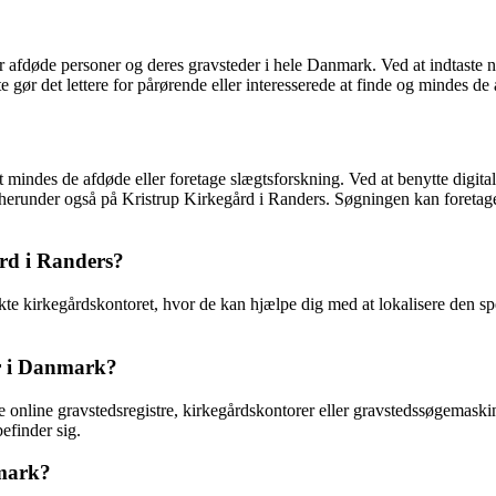
ter afdøde personer og deres gravsteder i hele Danmark. Ved at indtaste
gør det lettere for pårørende eller interesserede at finde og mindes de
at mindes de afdøde eller foretage slægtsforskning. Ved at benytte digi
runder også på Kristrup Kirkegård i Randers. Søgningen kan foretages ne
rd i Randers?
akte kirkegårdskontoret, hvor de kan hjælpe dig med at lokalisere den 
er i Danmark?
online gravstedsregistre, kirkegårdskontorer eller gravstedssøgemaskin
finder sig.
nmark?