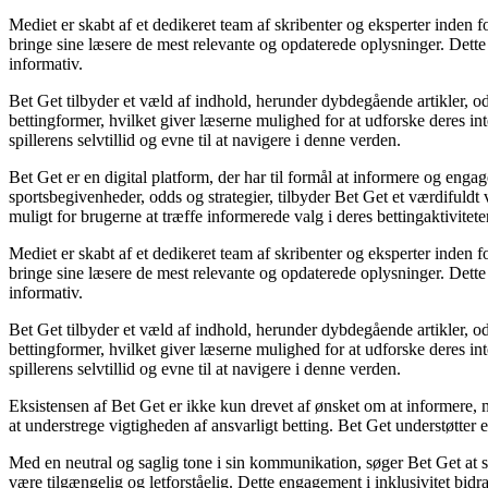
Mediet er skabt af et dedikeret team af skribenter og eksperter inden 
bringe sine læsere de mest relevante og opdaterede oplysninger. Dette e
informativ.
Bet Get tilbyder et væld af indhold, herunder dybdegående artikler, odd
bettingformer, hvilket giver læserne mulighed for at udforske deres int
spillerens selvtillid og evne til at navigere i denne verden.
Bet Get er en digital platform, der har til formål at informere og en
sportsbegivenheder, odds og strategier, tilbyder Bet Get et værdifuld
muligt for brugerne at træffe informerede valg i deres bettingaktiviteter
Mediet er skabt af et dedikeret team af skribenter og eksperter inden 
bringe sine læsere de mest relevante og opdaterede oplysninger. Dette e
informativ.
Bet Get tilbyder et væld af indhold, herunder dybdegående artikler, odd
bettingformer, hvilket giver læserne mulighed for at udforske deres int
spillerens selvtillid og evne til at navigere i denne verden.
Eksistensen af Bet Get er ikke kun drevet af ønsket om at informere, 
at understrege vigtigheden af ansvarligt betting. Bet Get understøtter e
Med en neutral og saglig tone i sin kommunikation, søger Bet Get at ska
være tilgængelig og letforståelig. Dette engagement i inklusivitet bidra