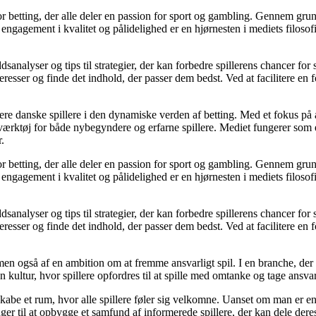
for betting, der alle deler en passion for sport og gambling. Gennem gru
ngagement i kvalitet og pålidelighed er en hjørnesten i mediets filosofi 
sanalyser og tips til strategier, der kan forbedre spillerens chancer for
eresser og finde det indhold, der passer dem bedst. Ved at facilitere en 
gagere danske spillere i den dynamiske verden af betting. Med et fokus 
t værktøj for både nybegyndere og erfarne spillere. Mediet fungerer som
.
for betting, der alle deler en passion for sport og gambling. Gennem gru
ngagement i kvalitet og pålidelighed er en hjørnesten i mediets filosofi 
sanalyser og tips til strategier, der kan forbedre spillerens chancer for
eresser og finde det indhold, der passer dem bedst. Ved at facilitere en 
men også af en ambition om at fremme ansvarligt spil. I en branche, der 
n kultur, hvor spillere opfordres til at spille med omtanke og tage ansva
be et rum, hvor alle spillere føler sig velkomne. Uanset om man er en erf
ger til at opbygge et samfund af informerede spillere, der kan dele deres