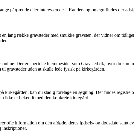
 mange pårørende eller interesserede. I Randers og omegn findes der ads
 en lang række gravsteder med smukke gravsten, der vidner om tidligere 
der.
e online. Der er specielle hjemmesider som Gravsted.dk, hvor du kan ind
il gravsteder uden at skulle lede fysisk på kirkegården.
å kirkegården, kan du stadig foretage en søgning. Der findes registre o
 du ikke er bekendt med den konkrete kirkegård.
rer ofte information om den afdøde, deres fødsels- og dødsdato samt ev
 inskriptioner.