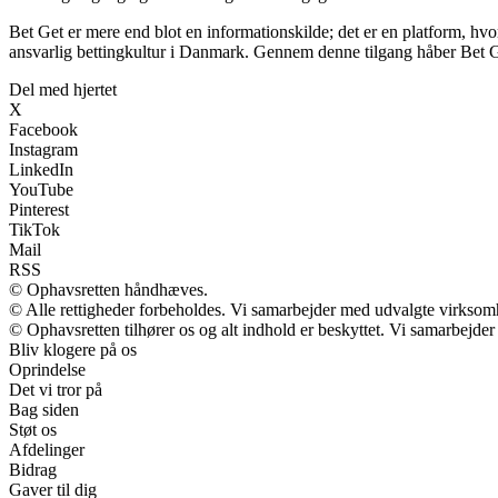
Bet Get er mere end blot en informationskilde; det er en platform, hvo
ansvarlig bettingkultur i Danmark. Gennem denne tilgang håber Bet Get
Del med hjertet
X
Facebook
Instagram
LinkedIn
YouTube
Pinterest
TikTok
Mail
RSS
© Ophavsretten håndhæves.
© Alle rettigheder forbeholdes. Vi samarbejder med udvalgte virksomh
© Ophavsretten tilhører os og alt indhold er beskyttet. Vi samarbejder
Bliv klogere på os
Oprindelse
Det vi tror på
Bag siden
Støt os
Afdelinger
Bidrag
Gaver til dig