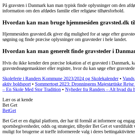
På gravsten i Danmark kan man typisk finde oplysninger om den afdød
information om den afdødes familie eller religiøse tilhørsforhold.
Hvordan kan man bruge hjemmesiden gravsted.dk til
Hjemmesiden gravsted.dk giver dig mulighed for at søge efter gravsted
søgning og finde præcise oplysninger om gravsteder i hele landet.
Hvordan kan man generelt finde gravsteder i Danmar
Hvis du ikke kender den præcise lokation af et gravsted i Danmark, k
gravstedssøgemaskiner eller registre, hvor du kan søge efter gravstede
Skoleferie i Randers Kommune 2023/2024 og Skolekalender
•
Vands
aktiv boldsport
•
Sommertogt 2023: Dronningens Majestætiske Rejse t
– En Skole Med Stor Tradition
•
Nyheder fra Randers – Alt hvad du ha
Lær os at kende
Bet Get
Bet
Get
Bet Get er en digital platform, der har til formål at informere og en
sportsbegivenheder, odds og strategier, tilbyder Bet Get et værdifuld
muligt for brugerne at træffe informerede valg i deres bettingaktiviteter