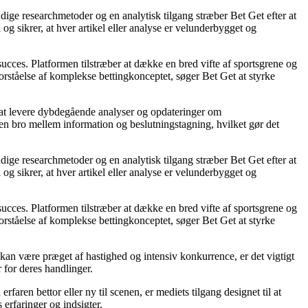
ndige researchmetoder og en analytisk tilgang stræber Bet Get efter at
og sikrer, at hver artikel eller analyse er velunderbygget og
 succes. Platformen tilstræber at dække en bred vifte af sportsgrene og
forståelse af komplekse bettingkonceptet, søger Bet Get at styrke
på at levere dybdegående analyser og opdateringer om
 en bro mellem information og beslutningstagning, hvilket gør det
ndige researchmetoder og en analytisk tilgang stræber Bet Get efter at
og sikrer, at hver artikel eller analyse er velunderbygget og
 succes. Platformen tilstræber at dække en bred vifte af sportsgrene og
forståelse af komplekse bettingkonceptet, søger Bet Get at styrke
kan være præget af hastighed og intensiv konkurrence, er det vigtigt
r for deres handlinger.
aren bettor eller ny til scenen, er mediets tilgang designet til at
 erfaringer og indsigter.