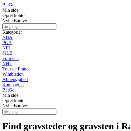
Bet
Get
Min side
Opret konto
Nyhedsbreve
Kategorier
NBA
PGA
NFL
MLB
Formel 1
NHL
Tour de France
Wimbledon
Afhængighed
Kampagner
Bet
Get
Min side
Opret konto
Nyhedsbreve
Find gravsteder og gravsten i R