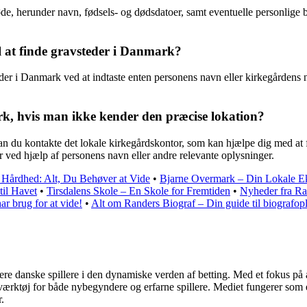
e, herunder navn, fødsels- og dødsdatoer, samt eventuelle personlige 
 at finde gravsteder i Danmark?
er i Danmark ved at indtaste enten personens navn eller kirkegårdens n
k, hvis man ikke kender den præcise lokation?
an du kontakte det lokale kirkegårdskontor, som kan hjælpe dig med at 
r ved hjælp af personens navn eller andre relevante oplysninger.
 Hårdhed: Alt, Du Behøver at Vide
•
Bjarne Overmark – Din Lokale Ek
il Havet
•
Tirsdalens Skole – En Skole for Fremtiden
•
Nyheder fra Ran
r brug for at vide!
•
Alt om Randers Biograf – Din guide til biografopl
gagere danske spillere i den dynamiske verden af betting. Med et fokus 
t værktøj for både nybegyndere og erfarne spillere. Mediet fungerer som
.