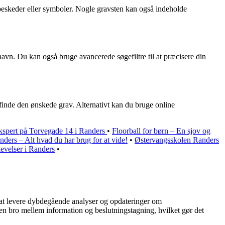
beskeder eller symboler. Nogle gravsten kan også indeholde
avn. Du kan også bruge avancerede søgefiltre til at præcisere din
finde den ønskede grav. Alternativt kan du bruge online
spert på Torvegade 14 i Randers
•
Floorball for børn – En sjov og
ders – Alt hvad du har brug for at vide!
•
Østervangsskolen Randers
evelser i Randers
•
på at levere dybdegående analyser og opdateringer om
 en bro mellem information og beslutningstagning, hvilket gør det