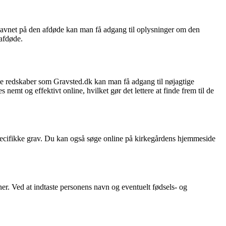
 navnet på den afdøde kan man få adgang til oplysninger om den
 afdøde.
tale redskaber som Gravsted.dk kan man få adgang til nøjagtige
mt og effektivt online, hvilket gør det lettere at finde frem til de
specifikke grav. Du kan også søge online på kirkegårdens hjemmeside
er. Ved at indtaste personens navn og eventuelt fødsels- og