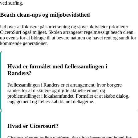
ved surfing.
Beach clean-ups og miljøbevidsthed
Ud over at fokusere på surfetræning og sjove aktiviteter prioriterer
CiceroSurf også miljøet. Skolen arrangerer regelmæssigt beach clean-
up events for at bidrage til at bevare naturen og havet rent og sundt for
kommende generationer.
Hvad er formålet med fællessamlingen i
Randers?
Fællessamlingen i Randers er et arrangement, hvor borgere
samles for at diskutere og drøfte aktuelle emner og
problemstillinger i lokalsamfundet. Formålet er at skabe dialog,
engagement og fællesskab blandt deltagerne.
Hvad er Cicerosurf?
Cicerosurf er en online platform, der giver borgere mulighed for