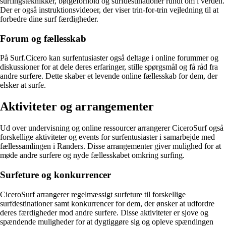
surfingsteknikker, bølgeforhold og surfdestinationer rundt om i verden.
Der er også instruktionsvideoer, der viser trin-for-trin vejledning til at
forbedre dine surf færdigheder.
Forum og fællesskab
På Surf.Cicero kan surfentusiaster også deltage i online forummer og
diskussioner for at dele deres erfaringer, stille spørgsmål og få råd fra
andre surfere. Dette skaber et levende online fællesskab for dem, der
elsker at surfe.
Aktiviteter og arrangementer
Ud over undervisning og online ressourcer arrangerer CiceroSurf også
forskellige aktiviteter og events for surfentusiaster i samarbejde med
fællessamlingen i Randers. Disse arrangementer giver mulighed for at
møde andre surfere og nyde fællesskabet omkring surfing.
Surfeture og konkurrencer
CiceroSurf arrangerer regelmæssigt surfeture til forskellige
surfdestinationer samt konkurrencer for dem, der ønsker at udfordre
deres færdigheder mod andre surfere. Disse aktiviteter er sjove og
spændende muligheder for at dygtiggøre sig og opleve spændingen