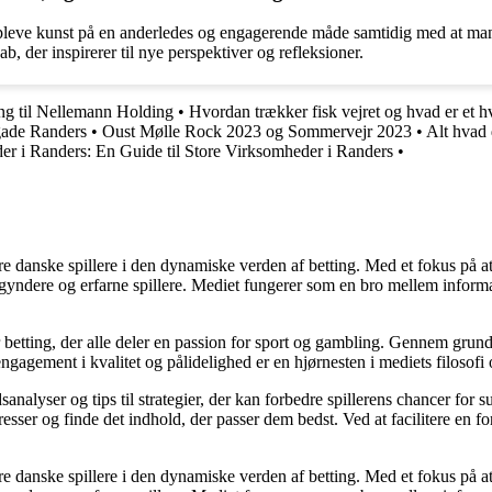
opleve kunst på en anderledes og engagerende måde samtidig med at man
, der inspirerer til nye perspektiver og refleksioner.
ng til Nellemann Holding
•
Hvordan trækker fisk vejret og hvad er et h
gade Randers
•
Oust Mølle Rock 2023 og Sommervejr 2023
•
Alt hvad
r i Randers: En Guide til Store Virksomheder i Randers
•
agere danske spillere i den dynamiske verden af betting. Med et fokus p
egyndere og erfarne spillere. Mediet fungerer som en bro mellem informa
r betting, der alle deler en passion for sport og gambling. Gennem grund
gagement i kvalitet og pålidelighed er en hjørnesten i mediets filosofi o
analyser og tips til strategier, der kan forbedre spillerens chancer for 
resser og finde det indhold, der passer dem bedst. Ved at facilitere en f
agere danske spillere i den dynamiske verden af betting. Med et fokus p