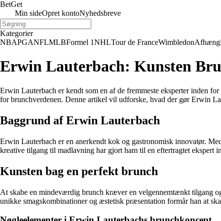
Bet
Get
Min side
Opret konto
Nyhedsbreve
Kategorier
NBA
PGA
NFL
MLB
Formel 1
NHL
Tour de France
Wimbledon
Afhæng
Erwin Lauterbach: Kunsten Br
Erwin Lauterbach er kendt som en af de fremmeste eksperter inden for k
for brunchverdenen. Denne artikel vil udforske, hvad der gør Erwin La
Baggrund af Erwin Lauterbach
Erwin Lauterbach er en anerkendt kok og gastronomisk innovatør. Med å
kreative tilgang til madlavning har gjort ham til en eftertragtet eksper
Kunsten bag en perfekt brunch
At skabe en mindeværdig brunch kræver en velgennemtænkt tilgang og san
unikke smagskombinationer og æstetisk præsentation formår han at skabe
Nøgleelementer i Erwin Lauterbachs brunchkoncept