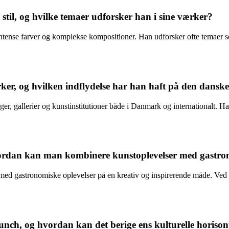
til, og hvilke temaer udforsker han i sine værker?
 intense farver og komplekse kompositioner. Han udforsker ofte temaer 
r, og hvilken indflydelse har han haft på den danske
er, gallerier og kunstinstitutioner både i Danmark og internationalt. H
ordan kan man kombinere kunstoplevelser med gastron
med gastronomiske oplevelser på en kreativ og inspirerende måde. Ved
runch, og hvordan kan det berige ens kulturelle horison