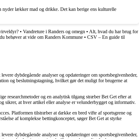
 nyder lækker mad og drikke. Det kan berige ens kulturelle
virveldyr?
•
Vandreture i Randers og omegn
•
Alt, hvad du har brug for
 du behøver at vide om Randers Kommune
•
CSV – En guide til
å at levere dybdegående analyser og opdateringer om sportsbegivenheder,
tion og beslutningstagning, hvilket gør det muligt for brugerne at
ige researchmetoder og en analytisk tilgang stræber Bet Get efter at
g sikrer, at hver artikel eller analyse er velunderbygget og informativ.
succes. Platformen tilstræber at dække en bred vifte af sportsgrene og
orståelse af komplekse bettingkonceptet, søger Bet Get at styrke
å at levere dybdegående analyser og opdateringer om sportsbegivenheder,