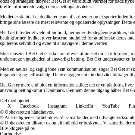
odds og strategier, tilbyder Bet Get et værdifuldt værktøj for både nyb
træffe informerede valg i deres bettingaktiviteter.
Mediet er skabt af et dedikeret team af skribenter og eksperter inden fo
bringe sine læsere de mest relevante og opdaterede oplysninger. Dette en
Bet Get tilbyder et væld af indhold, herunder dybdegående artikler, odds
bettingformer, hvilket giver læserne mulighed for at udforske deres inte
spillerens selvtillid og evne til at navigere i denne verden.
Eksistensen af Bet Get er ikke kun drevet af ønsket om at informere, me
understrege vigtigheden af ansvarligt betting. Bet Get understøtter en ku
Med en neutral og saglig tone i sin kommunikation, søger Bet Get at skab
tilgængelig og letforståelig. Dette engagement i inklusivitet bidrager ti
Bet Get er mere end blot en informationskilde; det er en platform, hvor 
ansvarlig bettingkultur i Danmark. Gennem denne tilgang håber Bet Get a
Del med hjertet
X
Facebook
Instagram
LinkedIn
YouTube
Pin
© Ophavsretten håndhæves.
© Alle rettigheder forbeholdes. Vi samarbejder med udvalgte virksomhed
© Ophavsretten tilhører os og alt indhold er beskyttet. Vi samarbejder 
Bliv klogere på os
Oprindelse