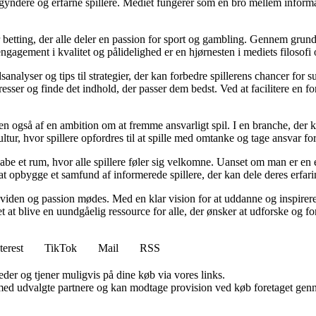
egyndere og erfarne spillere. Mediet fungerer som en bro mellem informa
r betting, der alle deler en passion for sport og gambling. Gennem grund
gagement i kvalitet og pålidelighed er en hjørnesten i mediets filosofi o
analyser og tips til strategier, der kan forbedre spillerens chancer for 
resser og finde det indhold, der passer dem bedst. Ved at facilitere en f
n også af en ambition om at fremme ansvarligt spil. I en branche, der k
ltur, hvor spillere opfordres til at spille med omtanke og tage ansvar fo
e et rum, hvor alle spillere føler sig velkomne. Uanset om man er en erfa
l at opbygge et samfund af informerede spillere, der kan dele deres erfari
viden og passion mødes. Med en klar vision for at uddanne og inspirere s
t blive en uundgåelig ressource for alle, der ønsker at udforske og for
terest
TikTok
Mail
RSS
er og tjener muligvis på dine køb via vores links.
med udvalgte partnere og kan modtage provision ved køb foretaget gennem