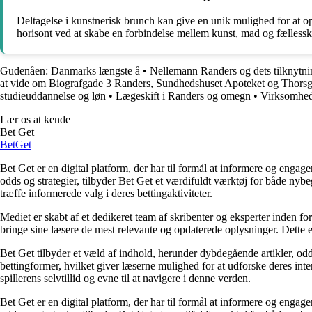
Deltagelse i kunstnerisk brunch kan give en unik mulighed for at 
horisont ved at skabe en forbindelse mellem kunst, mad og fællesskab
Gudenåen: Danmarks længste å
•
Nellemann Randers og dets tilknytni
at vide om Biografgade 3 Randers, Sundhedshuset Apoteket og Thors
studieuddannelse og løn
•
Lægeskift i Randers og omegn
•
Virksomhede
Lær os at kende
Bet Get
Bet
Get
Bet Get er en digital platform, der har til formål at informere og eng
odds og strategier, tilbyder Bet Get et værdifuldt værktøj for både nyb
træffe informerede valg i deres bettingaktiviteter.
Mediet er skabt af et dedikeret team af skribenter og eksperter inden fo
bringe sine læsere de mest relevante og opdaterede oplysninger. Dette en
Bet Get tilbyder et væld af indhold, herunder dybdegående artikler, odds
bettingformer, hvilket giver læserne mulighed for at udforske deres inte
spillerens selvtillid og evne til at navigere i denne verden.
Bet Get er en digital platform, der har til formål at informere og eng