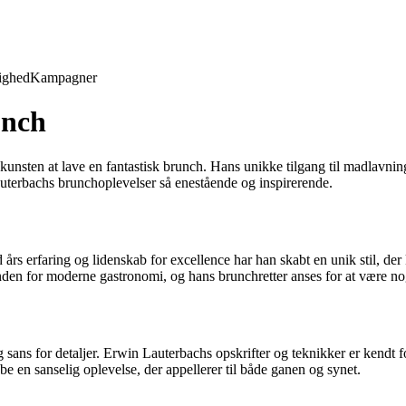
ighed
Kampagner
unch
unsten at lave en fantastisk brunch. Hans unikke tilgang til madlavnin
uterbachs brunchoplevelser så enestående og inspirerende.
rs erfaring og lidenskab for excellence har han skabt en unik stil, de
t inden for moderne gastronomi, og hans brunchretter anses for at være no
s for detaljer. Erwin Lauterbachs opskrifter og teknikker er kendt for
 en sanselig oplevelse, der appellerer til både ganen og synet.