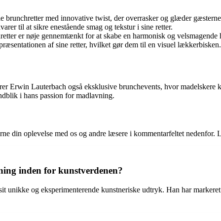
e brunchretter med innovative twist, der overrasker og glæder gæsterne
rer til at sikre enestående smag og tekstur i sine retter.
hretter er nøje gennemtænkt for at skabe en harmonisk og velsmagende 
æsentationen af sine retter, hvilket gør dem til en visuel lækkerbisken.
gerer Erwin Lauterbach også eksklusive brunchevents, hvor madelskere k
indblik i hans passion for madlavning.
erne din oplevelse med os og andre læsere i kommentarfeltet nedenfor.
ning inden for kunstverdenen?
sit unikke og eksperimenterende kunstneriske udtryk. Han har markeret 