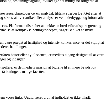
tion og beslutningstagning, hvilket gør det muligt for brugerne at
ige researchmetoder og en analytisk tilgang stræber Bet Get efter at
g sikrer, at hver artikel eller analyse er velunderbygget og informativ.
succes. Platformen tilstræber at dække en bred vifte af sportsgrene og
orståelse af komplekse bettingkonceptet, søger Bet Get at styrke
an være præget af hastighed og intensiv konkurrence, er det vigtigt at
r deres handlinger.
ren bettor eller ny til scenen, er mediets tilgang designet til at være
nger og indsigter.
pillere, er det mediets mission at bidrage til en mere bevidst og
stå bettingens mange facetter.
 vores links. Uautoriseret brug af indholdet er ikke tilladt.