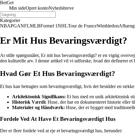
Bet
Get
Min side
Opret konto
Nyhedsbreve
Kategorier
NBA
PGA
NFL
MLB
Formel 1
NHL
Tour de France
Wimbledon
Afhæng
Er Mit Hus Bevaringsværdigt?
At stille spørgsmålet, Er mit hus bevaringsværdigt? er en vigtig overv
den kulturelle arv. I denne artikel vil vi udforske, hvad der definerer 
Hvad Gør Et Hus Bevaringsværdigt?
Et hus kan betragtes som bevaringsværdigt, hvis det besidder en række 
Arkitektonisk Signifikans:
Et hus med en unik arkitektonisk sti
Historisk Værdi:
Huse, der har en dokumenteret historie eller t
Materialer og Håndværk:
Huse, der er bygget med traditionel
Fordele Ved At Have Et Bevaringsværdigt Hus
Der er flere fordele ved at eje et bevaringsværdigt hus, herunder: