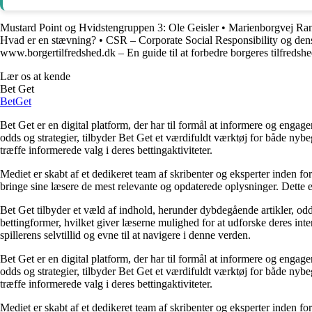
Mustard Point og Hvidstengruppen 3: Ole Geisler
•
Marienborgvej Ran
Hvad er en stævning?
•
CSR – Corporate Social Responsibility og den
www.borgertilfredshed.dk – En guide til at forbedre borgeres tilfredsh
Lær os at kende
Bet Get
Bet
Get
Bet Get er en digital platform, der har til formål at informere og eng
odds og strategier, tilbyder Bet Get et værdifuldt værktøj for både nyb
træffe informerede valg i deres bettingaktiviteter.
Mediet er skabt af et dedikeret team af skribenter og eksperter inden fo
bringe sine læsere de mest relevante og opdaterede oplysninger. Dette en
Bet Get tilbyder et væld af indhold, herunder dybdegående artikler, odds
bettingformer, hvilket giver læserne mulighed for at udforske deres inte
spillerens selvtillid og evne til at navigere i denne verden.
Bet Get er en digital platform, der har til formål at informere og eng
odds og strategier, tilbyder Bet Get et værdifuldt værktøj for både nyb
træffe informerede valg i deres bettingaktiviteter.
Mediet er skabt af et dedikeret team af skribenter og eksperter inden fo