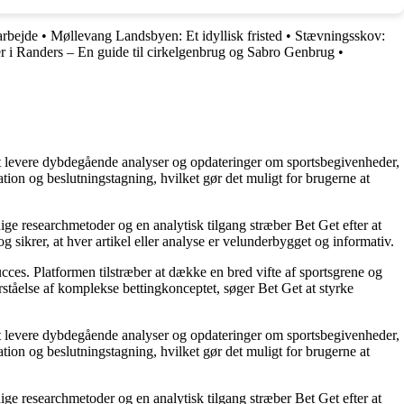
arbejde
•
Møllevang Landsbyen: Et idyllisk fristed
•
Stævningsskov:
 i Randers – En guide til cirkelgenbrug og Sabro Genbrug
•
å at levere dybdegående analyser og opdateringer om sportsbegivenheder,
tion og beslutningstagning, hvilket gør det muligt for brugerne at
ige researchmetoder og en analytisk tilgang stræber Bet Get efter at
g sikrer, at hver artikel eller analyse er velunderbygget og informativ.
succes. Platformen tilstræber at dække en bred vifte af sportsgrene og
orståelse af komplekse bettingkonceptet, søger Bet Get at styrke
å at levere dybdegående analyser og opdateringer om sportsbegivenheder,
tion og beslutningstagning, hvilket gør det muligt for brugerne at
ige researchmetoder og en analytisk tilgang stræber Bet Get efter at