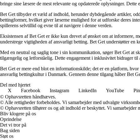
bringe sine læsere de mest relevante og opdaterede oplysninger. Dette en
Bet Get tilbyder et væld af indhold, herunder dybdegående artikler, odds
bettingformer, hvilket giver læserne mulighed for at udforske deres inte
spillerens selvtillid og evne til at navigere i denne verden.
Eksistensen af Bet Get er ikke kun drevet af ønsket om at informere, me
understrege vigtigheden af ansvarligt betting. Bet Get understøtter en ku
Med en neutral og saglig tone i sin kommunikation, søger Bet Get at skab
tilgængelig og letforståelig. Dette engagement i inklusivitet bidrager ti
Bet Get er mere end blot en informationskilde; det er en platform, hvor 
ansvarlig bettingkultur i Danmark. Gennem denne tilgang håber Bet Get a
Del med hjertet
X
Facebook
Instagram
LinkedIn
YouTube
Pin
© Ophavsretten håndhæves.
© Alle rettigheder forbeholdes. Vi samarbejder med udvalgte virksomhed
© Ophavsretten tilhører os og alt indhold er beskyttet. Vi samarbejder 
Bliv klogere på os
Oprindelse
Det vi tror på
Bag siden
Støt os