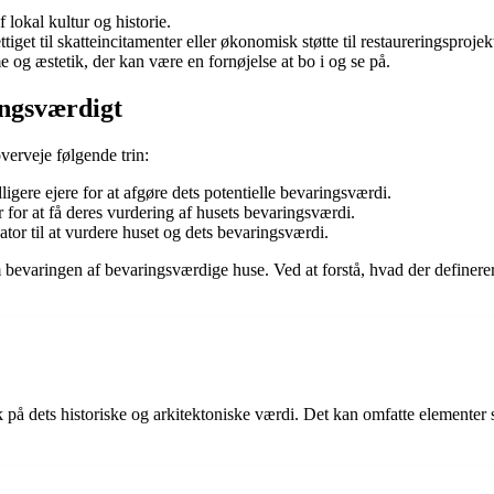
 lokal kultur og historie.
et til skatteincitamenter eller økonomisk støtte til restaureringsprojekt
og æstetik, der kan være en fornøjelse at bo i og se på.
ngsværdigt
verveje følgende trin:
ligere ejere for at afgøre dets potentielle bevaringsværdi.
for at få deres vurdering af husets bevaringsværdi.
tor til at vurdere huset og dets bevaringsværdi.
em bevaringen af bevaringsværdige huse. Ved at forstå, hvad der define
å dets historiske og arkitektoniske værdi. Det kan omfatte elementer so