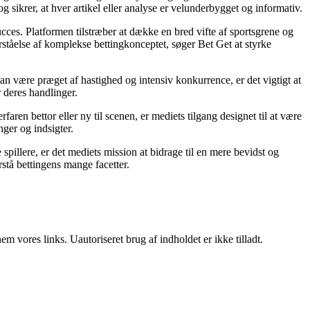
g sikrer, at hver artikel eller analyse er velunderbygget og informativ.
succes. Platformen tilstræber at dække en bred vifte af sportsgrene og
orståelse af komplekse bettingkonceptet, søger Bet Get at styrke
an være præget af hastighed og intensiv konkurrence, er det vigtigt at
r deres handlinger.
ren bettor eller ny til scenen, er mediets tilgang designet til at være
nger og indsigter.
pillere, er det mediets mission at bidrage til en mere bevidst og
stå bettingens mange facetter.
 vores links. Uautoriseret brug af indholdet er ikke tilladt.