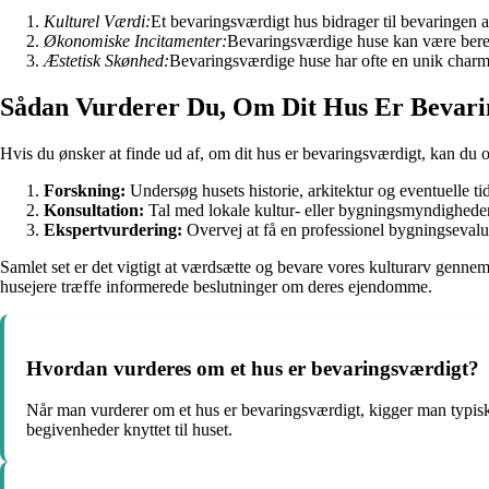
Kulturel Værdi:
Et bevaringsværdigt hus bidrager til bevaringen af
Økonomiske Incitamenter:
Bevaringsværdige huse kan være berettig
Æstetisk Skønhed:
Bevaringsværdige huse har ofte en unik charme 
Sådan Vurderer Du, Om Dit Hus Er Bevari
Hvis du ønsker at finde ud af, om dit hus er bevaringsværdigt, kan du o
Forskning:
Undersøg husets historie, arkitektur og eventuelle tid
Konsultation:
Tal med lokale kultur- eller bygningsmyndigheder 
Ekspertvurdering:
Overvej at få en professionel bygningsevalua
Samlet set er det vigtigt at værdsætte og bevare vores kulturarv genn
husejere træffe informerede beslutninger om deres ejendomme.
Hvordan vurderes om et hus er bevaringsværdigt?
Når man vurderer om et hus er bevaringsværdigt, kigger man typisk p
begivenheder knyttet til huset.