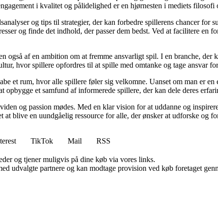
gagement i kvalitet og pålidelighed er en hjørnesten i mediets filosofi o
analyser og tips til strategier, der kan forbedre spillerens chancer for 
resser og finde det indhold, der passer dem bedst. Ved at facilitere en f
n også af en ambition om at fremme ansvarligt spil. I en branche, der k
ltur, hvor spillere opfordres til at spille med omtanke og tage ansvar fo
e et rum, hvor alle spillere føler sig velkomne. Uanset om man er en erfa
l at opbygge et samfund af informerede spillere, der kan dele deres erfari
viden og passion mødes. Med en klar vision for at uddanne og inspirere s
t blive en uundgåelig ressource for alle, der ønsker at udforske og for
terest
TikTok
Mail
RSS
er og tjener muligvis på dine køb via vores links.
med udvalgte partnere og kan modtage provision ved køb foretaget gennem