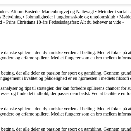
ders: Alt om Bostedet Marienborgvej og Nattevagt
•
Metoder i socialt 
s Betydning
•
Jobmuligheder i ungdomsskole og ungdomsklub
•
Møbler
ed
•
Prins Christians 18-års Fødselsdagsfest: Alt du behøver at vide
•
agere danske spillere i den dynamiske verden af betting. Med et fokus p
egyndere og erfarne spillere. Mediet fungerer som en bro mellem informa
r betting, der alle deler en passion for sport og gambling. Gennem grund
gagement i kvalitet og pålidelighed er en hjørnesten i mediets filosofi o
analyser og tips til strategier, der kan forbedre spillerens chancer for 
resser og finde det indhold, der passer dem bedst. Ved at facilitere en f
agere danske spillere i den dynamiske verden af betting. Med et fokus p
egyndere og erfarne spillere. Mediet fungerer som en bro mellem informa
r betting, der alle deler en passion for sport og gambling. Gennem grund