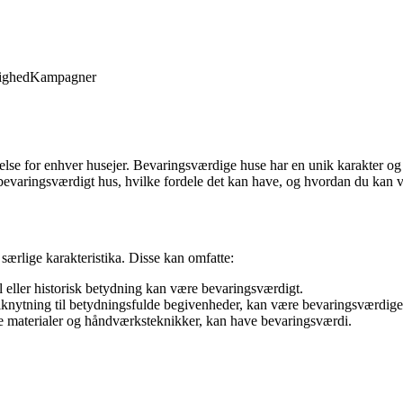
ighed
Kampagner
ejelse for enhver husejer. Bevaringsværdige huse har en unik karakter o
et bevaringsværdigt hus, hvilke fordele det kan have, og hvordan du kan 
særlige karakteristika. Disse kan omfatte:
l eller historisk betydning kan være bevaringsværdigt.
ilknytning til betydningsfulde begivenheder, kan være bevaringsværdige
le materialer og håndværksteknikker, kan have bevaringsværdi.