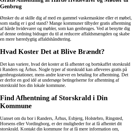
Genbrug
Ønsker du at skille dig af med en gammel vaskemaskine eller et møbel,
som stadig er i god stand? Mange kommuner tilbyder gratis afhentning
af hårde hvidevarer og møbler, som kan genbruges. Ved at benytte dig
af denne ordning bidrager du til at reducere affaldsmængden og skabe
en mere bæredygtig affaldshåndtering.
Hvad Koster Det at Blive Brændt?
Det kan variere, hvad det koster at få afhentet og bortskaffet storskrald
i Randers og Århus. Nogle typer af storskrald kan afleveres gratis på
genbrugsstationer, mens andre kræver en betaling for afhentning. Det
er derfor en god idé at undersøge betingelserne for afhentning af
storskrald hos din lokale kommune.
Find Afhentning af Storskrald i Din
Kommune
Uanset om du bor i Randers, Århus, Esbjerg, Holstebro, Ringsted,
Horsens eller Vordingborg, er der muligheder for at få afhentet dit
storskrald. Kontakt din kommune for at få mere information om,