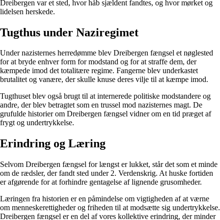
Dreibergen var et sted, hvor håb sjældent fandtes, og hvor mørket og
lidelsen herskede.
Tugthus under Naziregimet
Under nazisternes herredømme blev Dreibergen fængsel et nøglested
for at bryde enhver form for modstand og for at straffe dem, der
kæmpede imod det totalitære regime. Fangerne blev underkastet
brutalitet og vanære, der skulle knuse deres vilje til at kæmpe imod.
Tugthuset blev også brugt til at internerede politiske modstandere og
andre, der blev betragtet som en trussel mod nazisternes magt. De
grufulde historier om Dreibergen fængsel vidner om en tid præget af
frygt og undertrykkelse.
Erindring og Læring
Selvom Dreibergen fængsel for længst er lukket, står det som et minde
om de rædsler, der fandt sted under 2. Verdenskrig. At huske fortiden
er afgørende for at forhindre gentagelse af lignende grusomheder.
Læringen fra historien er en påmindelse om vigtigheden af at værne
om menneskerettigheder og friheden til at modsætte sig undertrykkelse.
Dreibergen fængsel er en del af vores kollektive erindring, der minder