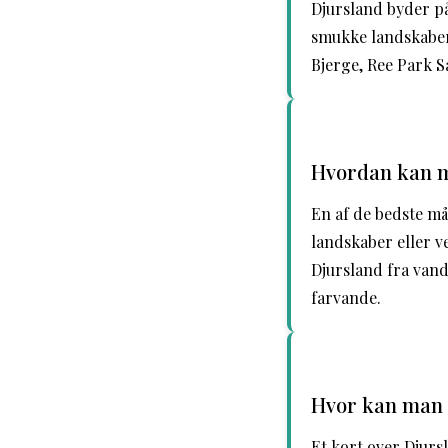
Djursland byder på
smukke landskaber
Bjerge, Ree Park S
Hvordan kan m
En af de bedste må
landskaber eller 
Djursland fra vands
farvande.
Hvor kan man f
Et kort over Djurs