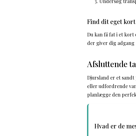
Undersøg transp
Find dit eget kor
Du kan få fat i et kor
der giver dig adgang 
Afsluttende t
Djursland er et sandt
eller udfordrende van
planlægge den perfekt
Hvad er de mes