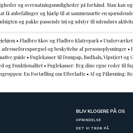
rdigheder og overnatningsmuligheder på forhånd. Man kan ogs
 at få anbefalinger og hjælp til at sammensætte en spændende
rudsigten og pakke passende tøj og udstyr til udendørs aktivite
ejehjem
•
Fladbro Skov og Fladbro Klatrepark
•
Underværket
 adresseforespørgsel og beskyttelse af personoplysninger
•
mative guide
•
Fuglekasser til Dompap, Rødhals, Vipstjert og
d og Funktionalitet
•
Fuglekasser: Byg dine egne reder til fu
engruppen: En Fortælling om Efterladte
•
Af og Pålæsning: Re
BLIV KLOGERE PÅ OS
OPRINDELSE
DET VI TROR PÅ