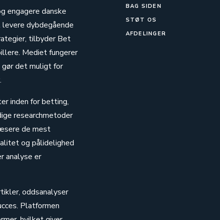
BAG SIDEN
e og engagere danske
STØT OS
at levere dybdegående
AFDELINGER
tegier, tilbyder Bet
illere. Mediet fungerer
 gør det muligt for
.
er inden for betting,
ndige researchmetoder
 læsere de mest
litet og pålidelighed
er analyse er
tikler, oddsanalyser
succes. Platformen
rmer, hvilket giver