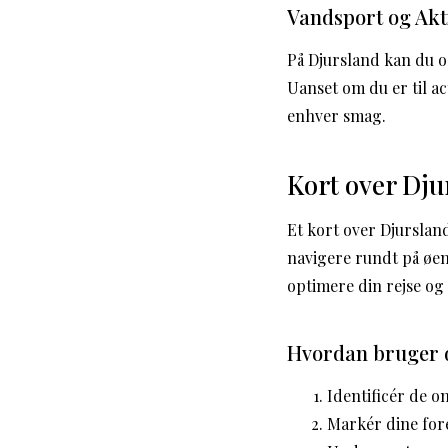
Vandsport og Akti
På Djursland kan du o
Uanset om du er til ac
enhver smag.
Kort over Dju
Et kort over Djurslan
navigere rundt på øe
optimere din rejse og s
Hvordan bruger d
Identificér de o
Markér dine for