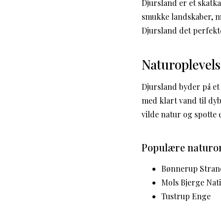
Djursland er et skatka
smukke landskaber, ma
Djursland det perfekt
Naturoplevels
Djursland byder på et 
med klart vand til dy
vilde natur og spotte e
Populære naturom
Bønnerup Stran
Mols Bjerge Nat
Tustrup Enge