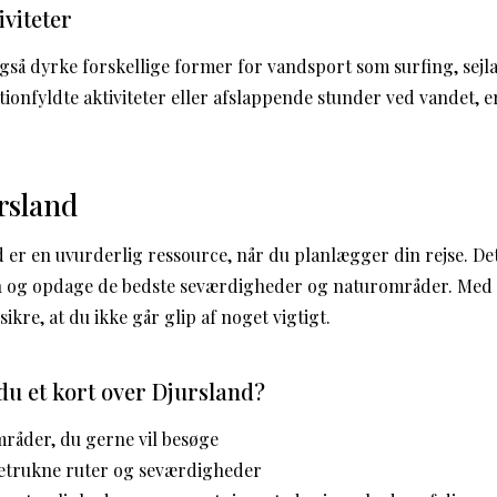
viteter
gså dyrke forskellige former for vandsport som surfing, sejl
tionfyldte aktiviteter eller afslappende stunder ved vandet, e
rsland
d er en uvurderlig ressource, når du planlægger din rejse. De
n og opdage de bedste seværdigheder og naturområder. Med 
ikre, at du ikke går glip af noget vigtigt.
u et kort over Djursland?
mråder, du gerne vil besøge
etrukne ruter og seværdigheder