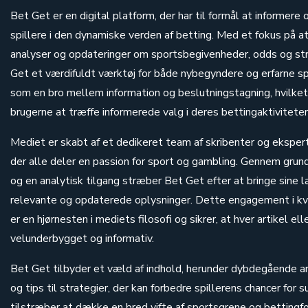
Bet Get er en digital platform, der har til formål at informer
spillere i den dynamiske verden af betting. Med et fokus på 
analyser og opdateringer om sportsbegivenheder, odds og stra
Get et værdifuldt værktøj for både nybegyndere og erfarne sp
som en bro mellem information og beslutningstagning, hvilket
brugerne at træffe informerede valg i deres bettingaktiviteter
Mediet er skabt af et dedikeret team af skribenter og ekspert
der alle deler en passion for sport og gambling. Gennem gru
og en analytisk tilgang stræber Bet Get efter at bringe sine
relevante og opdaterede oplysninger. Dette engagement i kva
er en hjørnesten i mediets filosofi og sikrer, at hver artikel ell
velunderbygget og informativ.
Bet Get tilbyder et væld af indhold, herunder dybdegående ar
og tips til strategier, der kan forbedre spillerens chancer for 
tilstræber at dække en bred vifte af sportsgrene og bettingfo