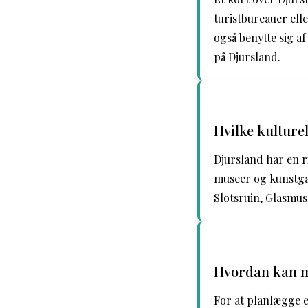
turistbureauer ell
også benytte sig a
på Djursland.
Hvilke kulture
Djursland har en 
museer og kunstga
Slotsruin, Glasmu
Hvordan kan ma
For at planlægge en