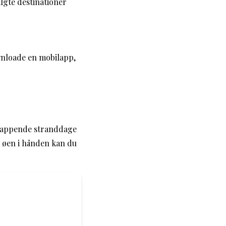
gte destinationer
ownloade en mobilapp,
fslappende stranddage
r øen i hånden kan du