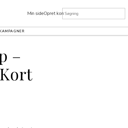
Min side
Opret konto
KAMPAGNER
p –
 Kort