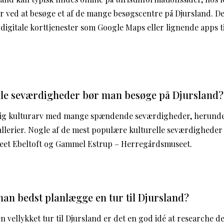
er ved at besøge et af de mange besøgscentre på Djursland. 
f digitale korttjenester som Google Maps eller lignende apps t
lle seværdigheder bør man besøge på Djursland?
rig kulturarv med mange spændende seværdigheder, herunder 
llerier. Nogle af de mest populære kulturelle seværdigheder
seet Ebeltoft og Gammel Estrup – Herregårdsmuseet.
n bedst planlægge en tur til Djursland?
 vellykket tur til Djursland er det en god idé at researche de