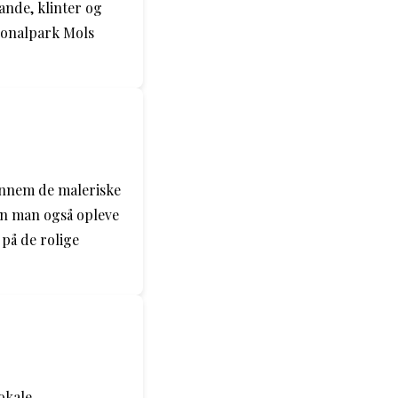
ande, klinter og
ionalpark Mols
gennem de maleriske
an man også opleve
 på de rolige
okale