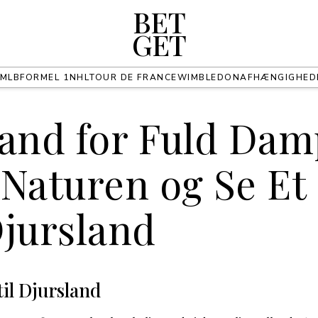
BET
GET
MLB
FORMEL 1
NHL
TOUR DE FRANCE
WIMBLEDON
AFHÆNGIGHED
land for Fuld Dam
Naturen og Se Et
Djursland
til Djursland