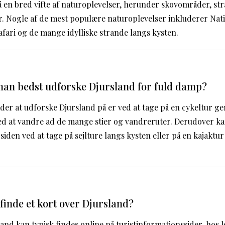
 en bred vifte af naturoplevelser, herunder skovområder, str
. Nogle af de mest populære naturoplevelser inkluderer Nat
afari og de mange idylliske strande langs kysten.
an bedst udforske Djursland for fuld damp?
der at udforske Djursland på er ved at tage på en cykeltur 
ved at vandre ad de mange stier og vandreruter. Derudover k
iden ved at tage på sejlture langs kysten eller på en kajaktur
inde et kort over Djursland?
land kan typisk findes online på turistinformationssider, hos l