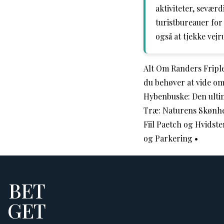
aktiviteter, sevæ
turistbureauer for
også at tjekke vej
Alt Om Randers Fripl
du behøver at vide om
Hybenbuske: Den ulti
Træ: Naturens Skønhe
Fiil Paetch og Hvidst
og Parkering
•
BET
GET