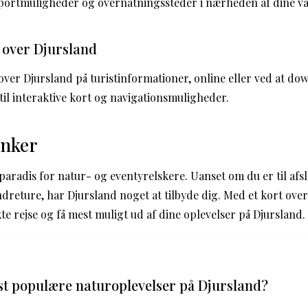
ortmuligheder og overnatningssteder i nærheden af dine val
t over Djursland
t over Djursland på turistinformationer, online eller ved at d
til interaktive kort og navigationsmuligheder.
anker
 paradis for natur- og eventyrelskere. Uanset om du er til a
dreture, har Djursland noget at tilbyde dig. Med et kort ove
e rejse og få mest muligt ud af dine oplevelser på Djursland.
t populære naturoplevelser på Djursland?