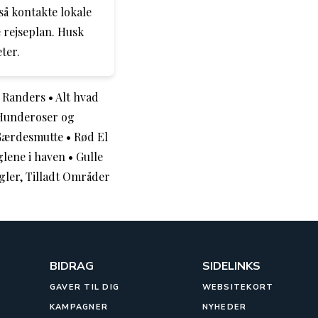
å kontakte lokale
 rejseplan. Husk
ter.
 Randers
•
Alt hvad
Hunderoser og
 Gærdesmutte
•
Rød El
glene i haven
•
Gulle
gler, Tilladt Områder
BIDRAG
SIDELINKS
GAVER TIL DIG
WEBSITEKORT
KAMPAGNER
NYHEDER