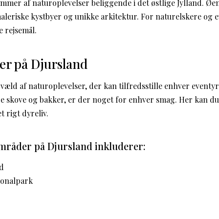
mmer af naturoplevelser beliggende i det østlige Jylland. Øen
leriske kystbyer og unikke arkitektur. For naturelskere og e
e rejsemål.
er på Djursland
væld af naturoplevelser, der kan tilfredsstille enhver eventy
be skove og bakker, er der noget for enhver smag. Her kan du
t rigt dyreliv.
råder på Djursland inkluderer:
d
ionalpark