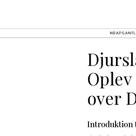
NBA
PGA
NFL
Djurs
Oplev 
over 
Introduktion 