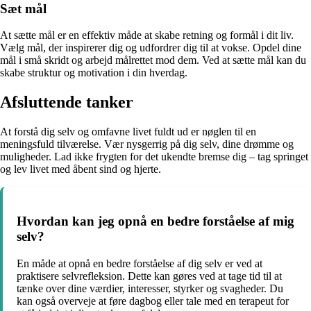
Sæt mål
At sætte mål er en effektiv måde at skabe retning og formål i dit liv.
Vælg mål, der inspirerer dig og udfordrer dig til at vokse. Opdel dine
mål i små skridt og arbejd målrettet mod dem. Ved at sætte mål kan du
skabe struktur og motivation i din hverdag.
Afsluttende tanker
At forstå dig selv og omfavne livet fuldt ud er nøglen til en
meningsfuld tilværelse. Vær nysgerrig på dig selv, dine drømme og
muligheder. Lad ikke frygten for det ukendte bremse dig – tag springet
og lev livet med åbent sind og hjerte.
Hvordan kan jeg opnå en bedre forståelse af mig
selv?
En måde at opnå en bedre forståelse af dig selv er ved at
praktisere selvrefleksion. Dette kan gøres ved at tage tid til at
tænke over dine værdier, interesser, styrker og svagheder. Du
kan også overveje at føre dagbog eller tale med en terapeut for