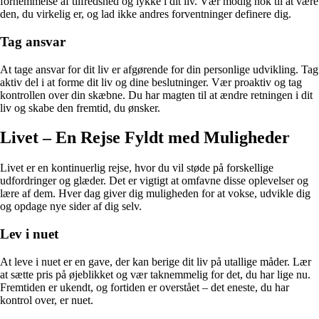
fornemmelse af tilfredshed og lykke i dit liv. Vær modig nok til at være
den, du virkelig er, og lad ikke andres forventninger definere dig.
Tag ansvar
At tage ansvar for dit liv er afgørende for din personlige udvikling. Tag
aktiv del i at forme dit liv og dine beslutninger. Vær proaktiv og tag
kontrollen over din skæbne. Du har magten til at ændre retningen i dit
liv og skabe den fremtid, du ønsker.
Livet – En Rejse Fyldt med Muligheder
Livet er en kontinuerlig rejse, hvor du vil støde på forskellige
udfordringer og glæder. Det er vigtigt at omfavne disse oplevelser og
lære af dem. Hver dag giver dig muligheden for at vokse, udvikle dig
og opdage nye sider af dig selv.
Lev i nuet
At leve i nuet er en gave, der kan berige dit liv på utallige måder. Lær
at sætte pris på øjeblikket og vær taknemmelig for det, du har lige nu.
Fremtiden er ukendt, og fortiden er overstået – det eneste, du har
kontrol over, er nuet.