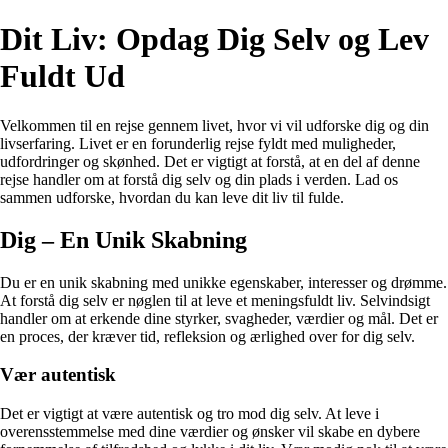
Dit Liv: Opdag Dig Selv og Lev
Fuldt Ud
Velkommen til en rejse gennem livet, hvor vi vil udforske dig og din
livserfaring. Livet er en forunderlig rejse fyldt med muligheder,
udfordringer og skønhed. Det er vigtigt at forstå, at en del af denne
rejse handler om at forstå dig selv og din plads i verden. Lad os
sammen udforske, hvordan du kan leve dit liv til fulde.
Dig – En Unik Skabning
Du er en unik skabning med unikke egenskaber, interesser og drømme.
At forstå dig selv er nøglen til at leve et meningsfuldt liv. Selvindsigt
handler om at erkende dine styrker, svagheder, værdier og mål. Det er
en proces, der kræver tid, refleksion og ærlighed over for dig selv.
Vær autentisk
Det er vigtigt at være autentisk og tro mod dig selv. At leve i
overensstemmelse med dine værdier og ønsker vil skabe en dybere