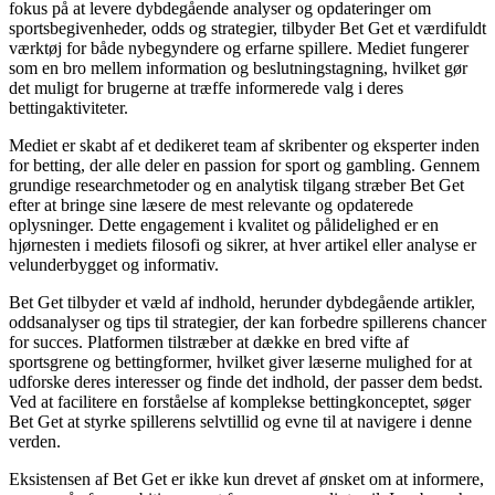
fokus på at levere dybdegående analyser og opdateringer om
sportsbegivenheder, odds og strategier, tilbyder Bet Get et værdifuldt
værktøj for både nybegyndere og erfarne spillere. Mediet fungerer
som en bro mellem information og beslutningstagning, hvilket gør
det muligt for brugerne at træffe informerede valg i deres
bettingaktiviteter.
Mediet er skabt af et dedikeret team af skribenter og eksperter inden
for betting, der alle deler en passion for sport og gambling. Gennem
grundige researchmetoder og en analytisk tilgang stræber Bet Get
efter at bringe sine læsere de mest relevante og opdaterede
oplysninger. Dette engagement i kvalitet og pålidelighed er en
hjørnesten i mediets filosofi og sikrer, at hver artikel eller analyse er
velunderbygget og informativ.
Bet Get tilbyder et væld af indhold, herunder dybdegående artikler,
oddsanalyser og tips til strategier, der kan forbedre spillerens chancer
for succes. Platformen tilstræber at dække en bred vifte af
sportsgrene og bettingformer, hvilket giver læserne mulighed for at
udforske deres interesser og finde det indhold, der passer dem bedst.
Ved at facilitere en forståelse af komplekse bettingkonceptet, søger
Bet Get at styrke spillerens selvtillid og evne til at navigere i denne
verden.
Eksistensen af Bet Get er ikke kun drevet af ønsket om at informere,