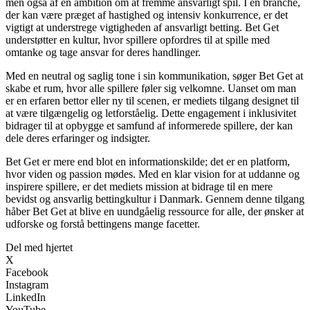
men også af en ambition om at fremme ansvarligt spil. I en branche,
der kan være præget af hastighed og intensiv konkurrence, er det
vigtigt at understrege vigtigheden af ansvarligt betting. Bet Get
understøtter en kultur, hvor spillere opfordres til at spille med
omtanke og tage ansvar for deres handlinger.
Med en neutral og saglig tone i sin kommunikation, søger Bet Get at
skabe et rum, hvor alle spillere føler sig velkomne. Uanset om man
er en erfaren bettor eller ny til scenen, er mediets tilgang designet til
at være tilgængelig og letforståelig. Dette engagement i inklusivitet
bidrager til at opbygge et samfund af informerede spillere, der kan
dele deres erfaringer og indsigter.
Bet Get er mere end blot en informationskilde; det er en platform,
hvor viden og passion mødes. Med en klar vision for at uddanne og
inspirere spillere, er det mediets mission at bidrage til en mere
bevidst og ansvarlig bettingkultur i Danmark. Gennem denne tilgang
håber Bet Get at blive en uundgåelig ressource for alle, der ønsker at
udforske og forstå bettingens mange facetter.
Del med hjertet
X
Facebook
Instagram
LinkedIn
YouTube