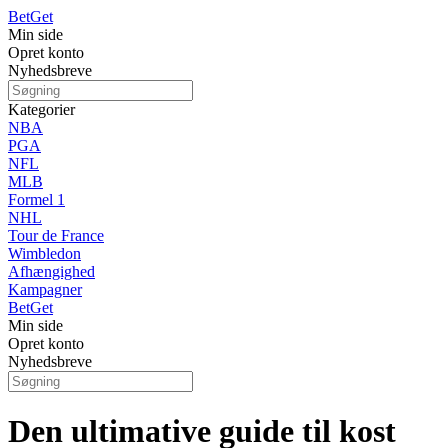
Bet
Get
Min side
Opret konto
Nyhedsbreve
Kategorier
NBA
PGA
NFL
MLB
Formel 1
NHL
Tour de France
Wimbledon
Afhængighed
Kampagner
Bet
Get
Min side
Opret konto
Nyhedsbreve
Den ultimative guide til kost