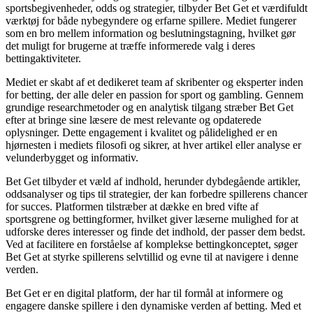
sportsbegivenheder, odds og strategier, tilbyder Bet Get et værdifuldt
værktøj for både nybegyndere og erfarne spillere. Mediet fungerer
som en bro mellem information og beslutningstagning, hvilket gør
det muligt for brugerne at træffe informerede valg i deres
bettingaktiviteter.
Mediet er skabt af et dedikeret team af skribenter og eksperter inden
for betting, der alle deler en passion for sport og gambling. Gennem
grundige researchmetoder og en analytisk tilgang stræber Bet Get
efter at bringe sine læsere de mest relevante og opdaterede
oplysninger. Dette engagement i kvalitet og pålidelighed er en
hjørnesten i mediets filosofi og sikrer, at hver artikel eller analyse er
velunderbygget og informativ.
Bet Get tilbyder et væld af indhold, herunder dybdegående artikler,
oddsanalyser og tips til strategier, der kan forbedre spillerens chancer
for succes. Platformen tilstræber at dække en bred vifte af
sportsgrene og bettingformer, hvilket giver læserne mulighed for at
udforske deres interesser og finde det indhold, der passer dem bedst.
Ved at facilitere en forståelse af komplekse bettingkonceptet, søger
Bet Get at styrke spillerens selvtillid og evne til at navigere i denne
verden.
Bet Get er en digital platform, der har til formål at informere og
engagere danske spillere i den dynamiske verden af betting. Med et