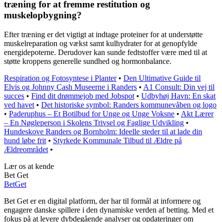
træning for at fremme restitution og
muskelopbygning?
Efter træning er det vigtigt at indtage proteiner for at understøtte
muskelreparation og vækst samt kulhydrater for at genopfylde
energidepoterne. Derudover kan sunde fedtstoffer være med til at
støtte kroppens generelle sundhed og hormonbalance.
Respiration og Fotosyntese i Planter
•
Den Ultimative Guide til
Elvis og Johnny Cash Museerne i Randers
•
A1 Consult: Din vej til
succes
•
Find dit drømmejob med Jobspot
•
Udbyhøj Havn: En skat
ved havet
•
Det historiske symbol: Randers kommunevåben og logo
•
Paderuphus – Et Botilbud for Unge og Unge Voksne
•
Akt Lærer
– En Nøgleperson i Skolens Trivsel og Faglige Udvikling
•
Hundeskove Randers og Bornholm: Ideelle steder til at lade din
hund løbe frit
•
Styrkede Kommunale Tilbud til Ældre på
Ældreområdet
•
Lær os at kende
Bet Get
Bet
Get
Bet Get er en digital platform, der har til formål at informere og
engagere danske spillere i den dynamiske verden af betting. Med et
fokus på at levere dybdegående analyser og opdateringer om